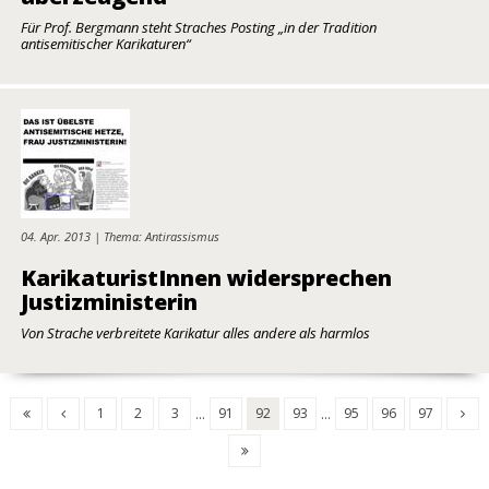
Für Prof. Bergmann steht Straches Posting „in der Tradition
antisemitischer Karikaturen“
04. Apr. 2013 | Thema: Antirassismus
KarikaturistInnen widersprechen
Justizministerin
Von Strache verbreitete Karikatur alles andere als harmlos
1
2
3
91
92
93
95
96
97
...
...