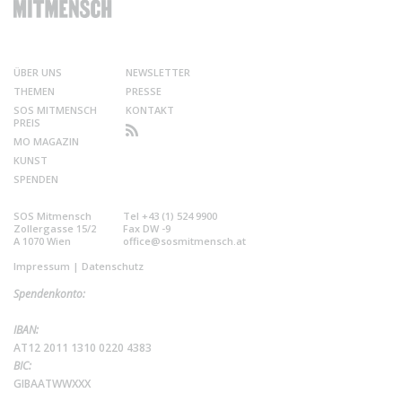
ÜBER UNS
NEWSLETTER
THEMEN
PRESSE
SOS MITMENSCH
KONTAKT
PREIS
MO MAGAZIN
KUNST
SPENDEN
SOS Mitmensch
Tel +43 (1) 524 9900
Zollergasse 15/2
Fax DW -9
A 1070 Wien
office@sosmitmensch.at
Impressum
|
Datenschutz
Spendenkonto:
IBAN:
AT12 2011 1310 0220 4383
BIC:
GIBAATWWXXX