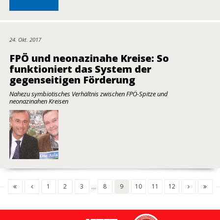
24. Okt. 2017
FPÖ und neonazinahe Kreise: So
funktioniert das System der
gegenseitigen Förderung
Nahezu symbiotisches Verhältnis zwischen FPÖ-Spitze und
neonazinahen Kreisen
1
2
3
8
9
10
11
12
...