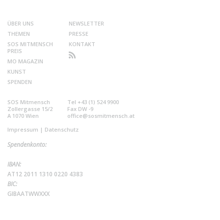
ÜBER UNS
NEWSLETTER
THEMEN
PRESSE
SOS MITMENSCH
KONTAKT
PREIS
MO MAGAZIN
KUNST
SPENDEN
SOS Mitmensch
Tel +43 (1) 524 9900
Zollergasse 15/2
Fax DW -9
A 1070 Wien
office@sosmitmensch.at
Impressum
|
Datenschutz
Spendenkonto:
IBAN:
AT12 2011 1310 0220 4383
BIC:
GIBAATWWXXX