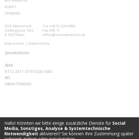
MO MAGAZIN
KUNST
SPENDEN
SOS Mitmensch
Tel +43 (1) 524 9900
Zollergasse 15/2
Fax DW -9
A 1070 Wien
office@sosmitmensch.at
Impressum
|
Datenschutz
Spendenkonto:
IBAN:
AT12 2011 1310 0220 4383
BIC:
GIBAATWWXXX
Hallo! Könnten wir bitte einige zusätzliche Dienste für
Social
Media, Sonstiges, Analyse & Systemtechnische
Notwendigkeit
aktivieren? Sie können Ihre Zustimmung später
jederzeit ändern oder zurückziehen.