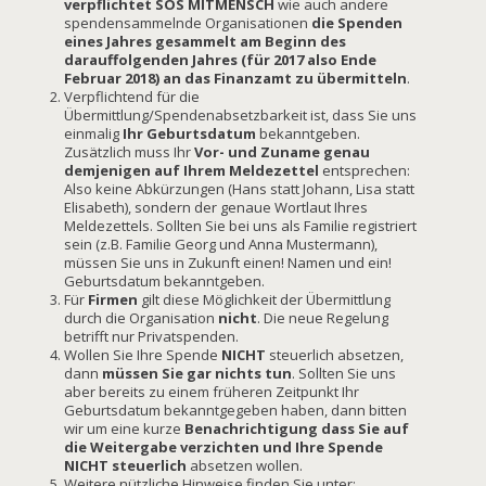
verpflichtet SOS MITMENSCH
wie auch andere
spendensammelnde Organisationen
die Spenden
eines Jahres gesammelt am Beginn des
darauffolgenden Jahres (für 2017 also Ende
Februar 2018) an das Finanzamt zu übermitteln
.
Verpflichtend für die
Übermittlung/Spendenabsetzbarkeit ist, dass Sie uns
einmalig
Ihr Geburtsdatum
bekanntgeben.
Zusätzlich muss Ihr
Vor- und Zuname genau
demjenigen auf Ihrem Meldezettel
entsprechen:
Also keine Abkürzungen (Hans statt Johann, Lisa statt
Elisabeth), sondern der genaue Wortlaut Ihres
Meldezettels. Sollten Sie bei uns als Familie registriert
sein (z.B. Familie Georg und Anna Mustermann),
müssen Sie uns in Zukunft einen! Namen und ein!
Geburtsdatum bekanntgeben.
Für
Firmen
gilt diese Möglichkeit der Übermittlung
durch die Organisation
nicht
. Die neue Regelung
betrifft nur Privatspenden.
Wollen Sie Ihre Spende
NICHT
steuerlich absetzen,
dann
müssen Sie gar nichts tun
. Sollten Sie uns
aber bereits zu einem früheren Zeitpunkt Ihr
Geburtsdatum bekanntgegeben haben, dann bitten
wir um eine kurze
Benachrichtigung dass Sie auf
die Weitergabe verzichten und Ihre Spende
NICHT
steuerlich
absetzen wollen.
Weitere nützliche Hinweise finden Sie unter: