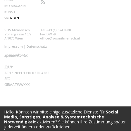
MO MAGAZIN
KUNST
SPENDEN
SOS Mitmensch
Tel +43 (1) 524 9900
Zollergasse 15/2
Fax DW -9
A 1070 Wien
office@sosmitmensch.at
Impressum
|
Datenschutz
Spendenkonto:
IBAN:
AT12 2011 1310 0220 4383
BIC:
GIBAATWWXXX
Hallo! Könnten wir bitte einige zusätzliche Dienste für
Social
Media, Sonstiges, Analyse & Systemtechnische
Notwendigkeit
aktivieren? Sie können Ihre Zustimmung später
jederzeit ändern oder zurückziehen.