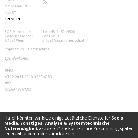
MO MAGAZIN
KUNST
SPENDEN
SOS Mitmensch
Tel +43 (1) 524 9900
Zollergasse 15/2
Fax DW -9
A 1070 Wien
office@sosmitmensch.at
Impressum
|
Datenschutz
Spendenkonto:
IBAN:
AT12 2011 1310 0220 4383
BIC:
GIBAATWWXXX
Hallo! Könnten wir bitte einige zusätzliche Dienste für
Social
Media, Sonstiges, Analyse & Systemtechnische
Notwendigkeit
aktivieren? Sie können Ihre Zustimmung später
jederzeit ändern oder zurückziehen.