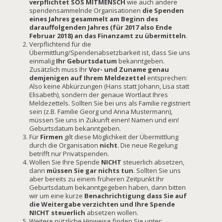
verpflichtet SOS MITMENSCH
wie auch andere
spendensammelnde Organisationen
die Spenden
eines Jahres gesammelt am Beginn des
darauffolgenden Jahres (für 2017 also Ende
Februar 2018) an das Finanzamt zu übermitteln
.
Verpflichtend für die
Übermittlung/Spendenabsetzbarkeit ist, dass Sie uns
einmalig
Ihr Geburtsdatum
bekanntgeben.
Zusätzlich muss Ihr
Vor- und Zuname genau
demjenigen auf Ihrem Meldezettel
entsprechen:
Also keine Abkürzungen (Hans statt Johann, Lisa statt
Elisabeth), sondern der genaue Wortlaut Ihres
Meldezettels. Sollten Sie bei uns als Familie registriert
sein (z.B. Familie Georg und Anna Mustermann),
müssen Sie uns in Zukunft einen! Namen und ein!
Geburtsdatum bekanntgeben.
Für
Firmen
gilt diese Möglichkeit der Übermittlung
durch die Organisation
nicht
. Die neue Regelung
betrifft nur Privatspenden.
Wollen Sie Ihre Spende
NICHT
steuerlich absetzen,
dann
müssen Sie gar nichts tun
. Sollten Sie uns
aber bereits zu einem früheren Zeitpunkt Ihr
Geburtsdatum bekanntgegeben haben, dann bitten
wir um eine kurze
Benachrichtigung dass Sie auf
die Weitergabe verzichten und Ihre Spende
NICHT
steuerlich
absetzen wollen.
Weitere nützliche Hinweise finden Sie unter: