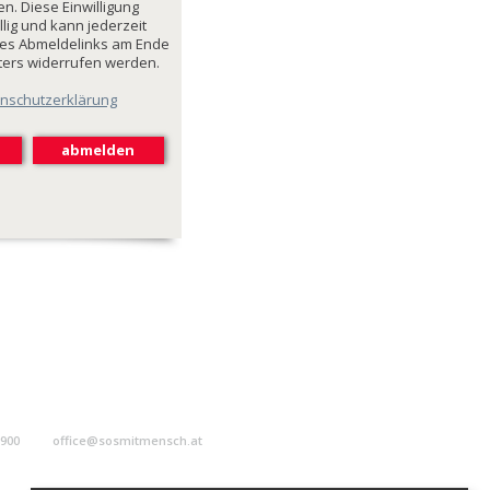
n. Diese Einwilligung
illig und kann jederzeit
des Abmeldelinks am Ende
ters widerrufen werden.
nschutzerklärung
9900
office@sosmitmensch.at