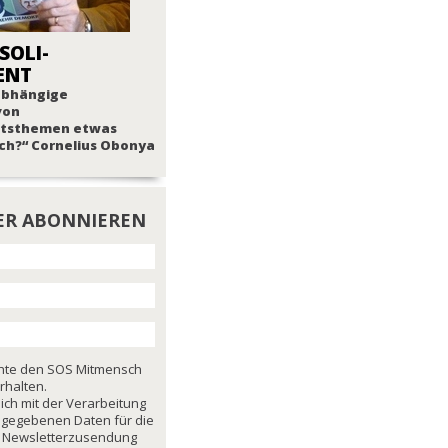
SOLI-
ENT
nabhängige
von
tsthemen etwas
ch?“ Cornelius Obonya
ER ABONNIEREN
chte den SOS Mitmensch
rhalten.
mich mit der Verarbeitung
ngegebenen Daten für die
 Newsletterzusendung