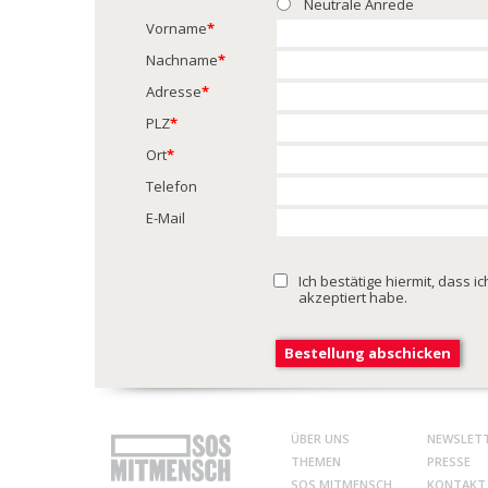
Neutrale Anrede
Vorname
*
Nachname
*
Adresse
*
PLZ
*
Ort
*
Telefon
E-Mail
Ich bestätige hiermit, dass i
akzeptiert habe.
ÜBER UNS
NEWSLET
THEMEN
PRESSE
SOS MITMENSCH
KONTAKT