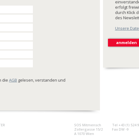
einverstande
erfolgt freiw
durch Klick 
des Newslet
Unsere Date
ch die
AGB
gelesen, verstanden und
TER
SOS Mitmensch
Tel +43 (1) 524 
Zollergasse 15/2
Fax DW -9
A 1070 Wien