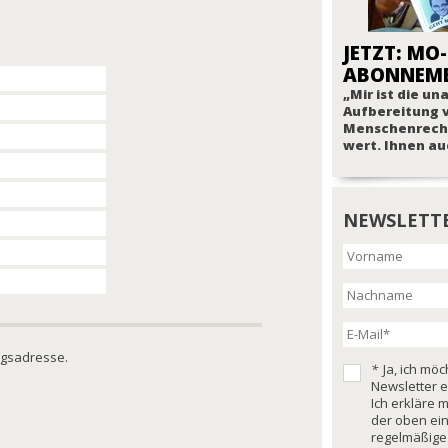
JETZT: MO-
ABONNEM
„Mir ist die u
Aufbereitung 
Menschenrech
wert. Ihnen au
NEWSLETT
ngsadresse.
*
Ja, ich mö
Newsletter e
Ich erkläre 
der oben ei
regelmäßige