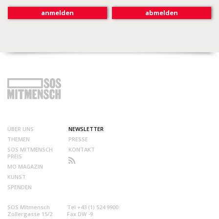
ÜBER UNS
NEWSLETTER
THEMEN
PRESSE
SOS MITMENSCH
KONTAKT
PREIS
MO MAGAZIN
KUNST
SPENDEN
SOS Mitmensch
Tel +43 (1) 524 9900
Zollergasse 15/2
Fax DW -9