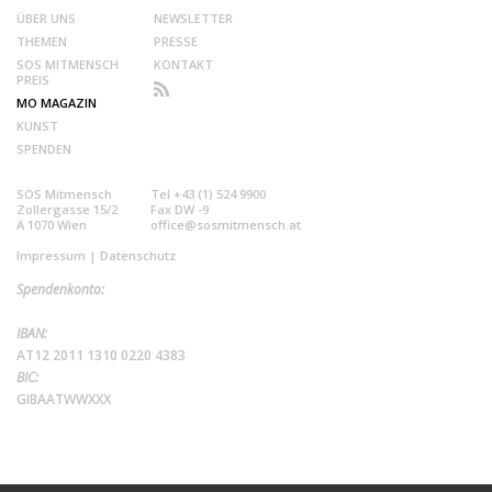
ÜBER UNS
NEWSLETTER
THEMEN
PRESSE
SOS MITMENSCH
KONTAKT
PREIS
MO MAGAZIN
KUNST
SPENDEN
SOS Mitmensch
Tel +43 (1) 524 9900
Zollergasse 15/2
Fax DW -9
A 1070 Wien
office@sosmitmensch.at
Impressum
|
Datenschutz
Spendenkonto:
IBAN:
AT12 2011 1310 0220 4383
BIC:
GIBAATWWXXX