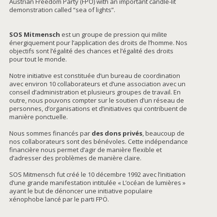
Austrian Freedom Party (FPÖ) with an important candle-lit
demonstration called “sea of lights”.
SOS Mitmensch
est un groupe de pression qui milite
énergiquement pour l’application des droits de l’homme. Nos
objectifs sont l’égalité des chances et l’égalité des droits
pour tout le monde.
Notre initiative est constituée d‘un bureau de coordination
avec environ 10 collaborateurs et d’une association avec un
conseil d’administration et plusieurs groupes de travail. En
outre, nous pouvons compter sur le soutien d’un réseau de
personnes, d’organisations et d’initiatives qui contribuent de
manière ponctuelle.
Nous sommes financés par
des dons privés
, beaucoup de
nos collaborateurs sont des bénévoles. Cette indépendance
financière nous permet d’agir de manière flexible et
d’adresser des problèmes de manière claire.
SOS Mitmensch fut créé le 10 décembre 1992 avec l’initiation
d’une grande manifestation intitulée « L’océan de lumières »
ayant le but de dénoncer une initiative populaire
xénophobe lancé par le parti FPÖ.