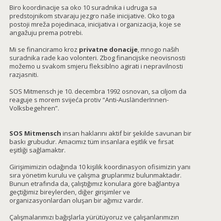
Biro koordinacije sa oko 10 suradnika i udruga sa
predstojnikom stvaraju jezgro naše inicijative. Oko toga
postoji mreža pojedinaca, inicijativa i organizacija, koje se
angažuju prema potrebi.
Mi se financiramo kroz
privatne donacije
, mnogo naših
suradnika rade kao volonteri. Zbog financijske neovisnosti
možemo u svakom smjeru fleksiblno agirati i nepravilnosti
razjasniti.
SOS Mitmensch je 10. decembra 1992 osnovan, sa ciljom da
reaguje s morem svijeća protiv “Anti-AusländerInnen-
Volksbegehren”.
SOS Mitmensch
insan haklarını aktif bir şekilde savunan bir
baskı grubudur. Amacımız tüm insanlara eşitlik ve fırsat
eşitliği sağlamaktır.
Girişimimizin odağında 10 kişilik koordinasyon ofisimizin yanı
sıra yönetim kurulu ve çalışma gruplarımız bulunmaktadır.
Bunun etrafında da, çalıştığımız konulara göre bağlantıya
geçtiğimiz bireylerden, diğer girişimler ve
organizasyonlardan oluşan bir ağımız vardır.
Çalışmalarımızı bağışlarla yürütüyoruz ve çalışanlarımızın