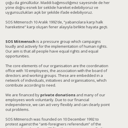
çoğu da gönüllüdür. Maddi bağımsızlığımız sayesinde de her
yöne doğru esnek bir seklide hareket edebiliyoruz ve
uygunsuzlukları açık bir şekilde ifade edebiliyoruz.
SOS Mitmensch 10 Aralık 1992’de, “yabancılara karşı halk
hareketine” karşı oluşan fener alayıyla birlikte hayata geçti.
SOS Mitmensch
is a pressure group which campaigns
loudly and actively for the implementation of human rights.
Our aim is that all people have equal rights and equal
opportunities.
The core elements of our organisation are the coordination
office with 10 employees, the association with the board of
directors and working groups. These are embedded in a
network of individuals, initiatives and organisations, which
contribute according to need.
We are financed by
private donations
and many of our
employees work voluntarily. Due to our financial
independence, we can act very flexibly and can clearly point
out problems.
SOS Mitmensch was founded on 10 December 1992 to
protest against the “anti-foreigners referendum” of the