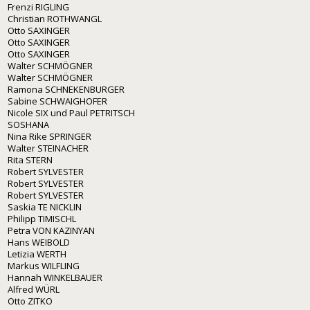
Frenzi RIGLING
Christian ROTHWANGL
Otto SAXINGER
Otto SAXINGER
Otto SAXINGER
Walter SCHMÖGNER
Walter SCHMÖGNER
Ramona SCHNEKENBURGER
Sabine SCHWAIGHOFER
Nicole SIX und Paul PETRITSCH
SOSHANA
Nina Rike SPRINGER
Walter STEINACHER
Rita STERN
Robert SYLVESTER
Robert SYLVESTER
Robert SYLVESTER
Saskia TE NICKLIN
Philipp TIMISCHL
Petra VON KAZINYAN
Hans WEIBOLD
Letizia WERTH
Markus WILFLING
Hannah WINKELBAUER
Alfred WÜRL
Otto ZITKO