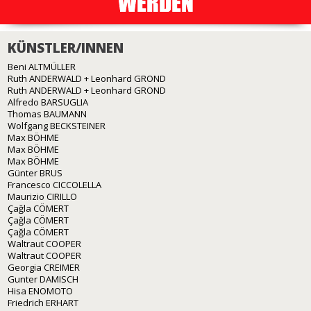
KÜNSTLER/INNEN
Beni ALTMÜLLER
Ruth ANDERWALD + Leonhard GROND
Ruth ANDERWALD + Leonhard GROND
Alfredo BARSUGLIA
Thomas BAUMANN
Wolfgang BECKSTEINER
Max BÖHME
Max BÖHME
Max BÖHME
Günter BRUS
Francesco CICCOLELLA
Maurizio CIRILLO
Çağla CÖMERT
Çağla CÖMERT
Çağla CÖMERT
Waltraut COOPER
Waltraut COOPER
Georgia CREIMER
Gunter DAMISCH
Hisa ENOMOTO
Friedrich ERHART