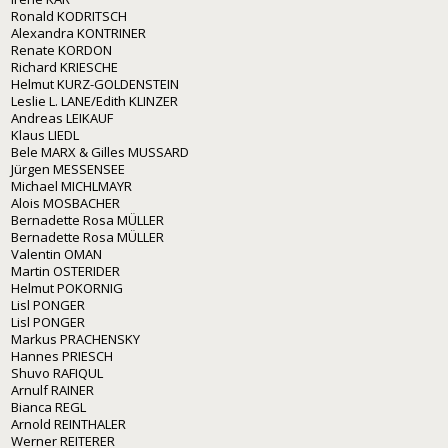
Ronald KODRITSCH
Alexandra KONTRINER
Renate KORDON
Richard KRIESCHE
Helmut KURZ-GOLDENSTEIN
Leslie L. LANE/Edith KLINZER
Andreas LEIKAUF
Klaus LIEDL
Bele MARX & Gilles MUSSARD
Jürgen MESSENSEE
Michael MICHLMAYR
Alois MOSBACHER
Bernadette Rosa MÜLLER
Bernadette Rosa MÜLLER
Valentin OMAN
Martin OSTERIDER
Helmut POKORNIG
Lisl PONGER
Lisl PONGER
Markus PRACHENSKY
Hannes PRIESCH
Shuvo RAFIQUL
Arnulf RAINER
Bianca REGL
Arnold REINTHALER
Werner REITERER