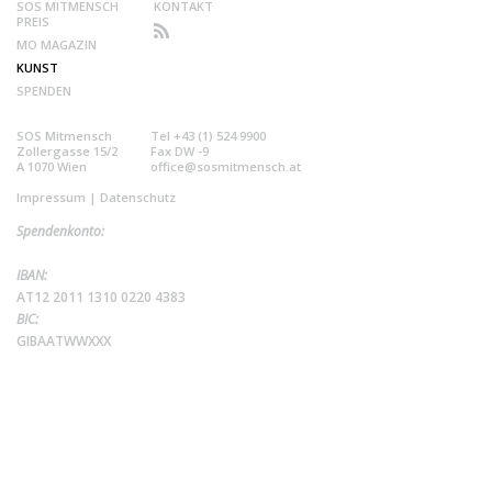
SOS MITMENSCH
KONTAKT
PREIS
MO MAGAZIN
KUNST
SPENDEN
SOS Mitmensch
Tel +43 (1) 524 9900
Zollergasse 15/2
Fax DW -9
A 1070 Wien
office@sosmitmensch.at
Impressum
|
Datenschutz
Spendenkonto:
IBAN:
AT12 2011 1310 0220 4383
BIC:
GIBAATWWXXX