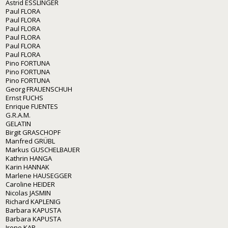
Astrid ESSLINGER
Paul FLORA
Paul FLORA
Paul FLORA
Paul FLORA
Paul FLORA
Paul FLORA
Pino FORTUNA
Pino FORTUNA
Pino FORTUNA
Georg FRAUENSCHUH
Ernst FUCHS
Enrique FUENTES
G.R.A.M.
GELATIN
Birgit GRASCHOPF
Manfred GRÜBL
Markus GUSCHELBAUER
Kathrin HANGA
Karin HANNAK
Marlene HAUSEGGER
Caroline HEIDER
Nicolas JASMIN
Richard KAPLENIG
Barbara KAPUSTA
Barbara KAPUSTA
Irene KAR