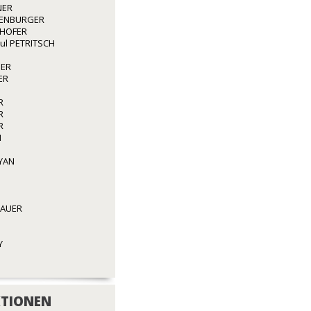
NER
ENBURGER
GHOFER
aul PETRITSCH
GER
ER
R
R
R
N
YAN
BAUER
Y
TIONEN