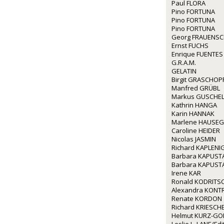
Paul FLORA
Pino FORTUNA
Pino FORTUNA
Pino FORTUNA
Georg FRAUENS
Ernst FUCHS
Enrique FUENTES
G.R.A.M.
GELATIN
Birgit GRASCHOP
Manfred GRÜBL
Markus GUSCHE
Kathrin HANGA
Karin HANNAK
Marlene HAUSE
Caroline HEIDER
Nicolas JASMIN
Richard KAPLENI
Barbara KAPUST
Barbara KAPUST
Irene KAR
Ronald KODRITS
Alexandra KONT
Renate KORDON
Richard KRIESCH
Helmut KURZ-GO