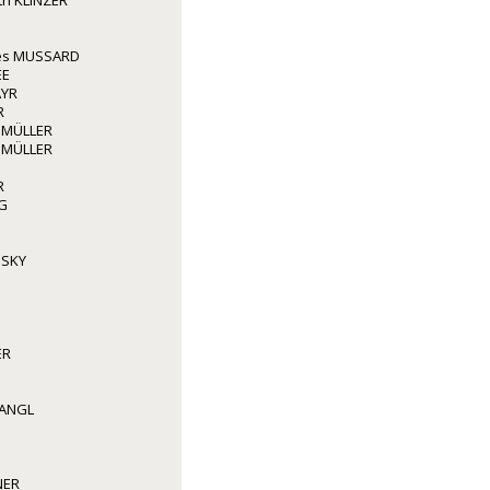
ith KLINZER
les MUSSARD
EE
AYR
R
 MÜLLER
 MÜLLER
R
G
NSKY
ER
WANGL
NER