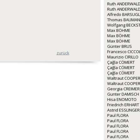
Ruth ANDERWALD
Ruth ANDERWALD
Alfredo BARSUGL
Thomas BAUMA
Wolfgang BECKS
Max BÖHME
Max BÖHME
Max BÖHME
Günter BRUS
Francesco CICCO
zurück
Maurizio CIRILLO
Çağla CÖMERT
Çağla CÖMERT
Çağla CÖMERT
Waltraut COOPE
Waltraut COOPE
Georgia CREIMER
Gunter DAMISCH
Hisa ENOMOTO
Friedrich ERHART
Astrid ESSLINGER
Paul FLORA
Paul FLORA
Paul FLORA
Paul FLORA
Paul FLORA