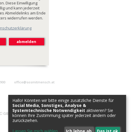
n. Diese Einwilligung
illig und kann jederzeit
des Abmeldelinks am Ende
ters widerrufen werden.
nschutzerklärung
9900
office@sosmitmensch.at
Hallo! Könnten wir bitte einige zusätzliche Dienste für
Social Media, Sonstiges, Analyse &
Systemtechnische Notwendigkeit
aktivieren? Sie
C:
GIBAATWWXXX
können Ihre Zustimmung später jederzeit ändern oder
zurückziehen.
Lassen Sie mich wählen
...
Ich lehne ab
Das ist ok