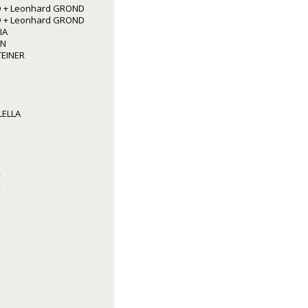
 + Leonhard GROND
 + Leonhard GROND
IA
NN
TEINER
LELLA
R
R