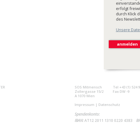
einverstande
erfolgt freiw
durch Klick 
des Newslet
Unsere Date
TER
SOS Mitmensch
Tel +43 (1) 524 
Zollergasse 15/2
Fax DW -9
A 1070 Wien
Impressum
|
Datenschutz
Spendenkonto:
IBAN:
AT12 2011 1310 0220 4383
BI