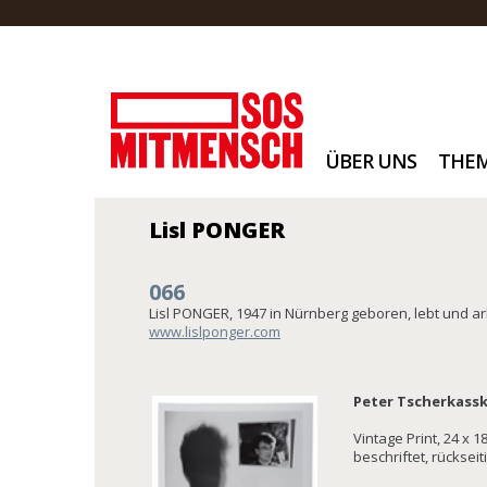
ÜBER UNS
THE
Lisl PONGER
066
Lisl PONGER, 1947 in Nürnberg geboren, lebt und ar
www.lislponger.com
Peter Tscherkassk
Vintage Print, 24 x 
beschriftet, rückseit