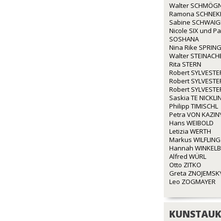
Walter SCHMÖG
Ramona SCHNEK
Sabine SCHWAI
Nicole SIX und P
SOSHANA
Nina Rike SPRIN
Walter STEINACH
Rita STERN
Robert SYLVESTE
Robert SYLVESTE
Robert SYLVESTE
Saskia TE NICKLI
Philipp TIMISCHL
Petra VON KAZIN
Hans WEIBOLD
Letizia WERTH
Markus WILFLING
Hannah WINKEL
Alfred WÜRL
Otto ZITKO
Greta ZNOJEMSK
Leo ZOGMAYER
KUNSTAUK