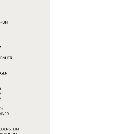
CHUH
F
LBAUER
GGER
G
A
A
CH
RINER
E
LDENSTEIN