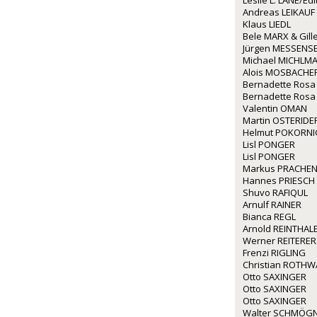
Leslie L. LANE/Ed
Andreas LEIKAUF
Klaus LIEDL
Bele MARX & Gil
Jürgen MESSENS
Michael MICHLM
Alois MOSBACHE
Bernadette Rosa
Bernadette Rosa
Valentin OMAN
Martin OSTERIDE
Helmut POKORNI
Lisl PONGER
Lisl PONGER
Markus PRACHE
Hannes PRIESCH
Shuvo RAFIQUL
Arnulf RAINER
Bianca REGL
Arnold REINTHAL
Werner REITERER
Frenzi RIGLING
Christian ROTH
Otto SAXINGER
Otto SAXINGER
Otto SAXINGER
Walter SCHMÖG