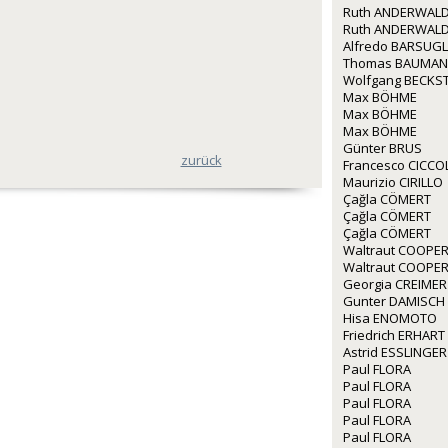
Ruth ANDERWALD
Ruth ANDERWALD
Alfredo BARSUGL
Thomas BAUMA
Wolfgang BECKS
Max BÖHME
Max BÖHME
Max BÖHME
Günter BRUS
zurück
Francesco CICCO
Maurizio CIRILLO
Çağla CÖMERT
Çağla CÖMERT
Çağla CÖMERT
Waltraut COOPE
Waltraut COOPE
Georgia CREIMER
Gunter DAMISCH
Hisa ENOMOTO
Friedrich ERHART
Astrid ESSLINGER
Paul FLORA
Paul FLORA
Paul FLORA
Paul FLORA
Paul FLORA