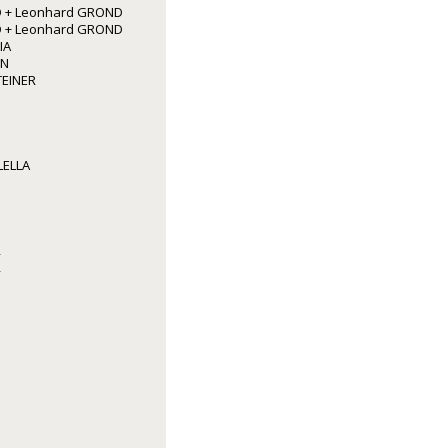
 + Leonhard GROND
 + Leonhard GROND
IA
NN
TEINER
LELLA
R
R