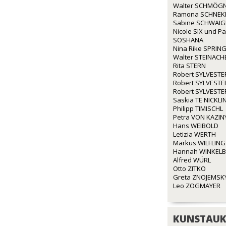
Walter SCHMÖG
Ramona SCHNEK
Sabine SCHWAI
Nicole SIX und P
SOSHANA
Nina Rike SPRIN
Walter STEINACH
Rita STERN
Robert SYLVESTE
Robert SYLVESTE
Robert SYLVESTE
Saskia TE NICKLI
Philipp TIMISCHL
Petra VON KAZIN
Hans WEIBOLD
Letizia WERTH
Markus WILFLING
Hannah WINKEL
Alfred WÜRL
Otto ZITKO
Greta ZNOJEMSK
Leo ZOGMAYER
KUNSTAUK