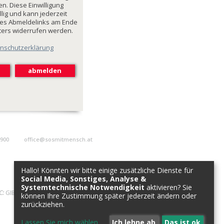
n. Diese Einwilligung
illig und kann jederzeit
des Abmeldelinks am Ende
ters widerrufen werden.
nschutzerklärung
9900
office@sosmitmensch.at
Hallo! Könnten wir bitte einige zusätzliche Dienste für
Social Media, Sonstiges, Analyse &
Systemtechnische Notwendigkeit
aktivieren? Sie
C:
GIBAATWWXXX
können Ihre Zustimmung später jederzeit ändern oder
zurückziehen.
Lassen Sie mich wählen
...
Ich lehne ab
Das ist ok