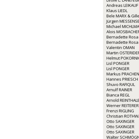
Leslie L. LANE/Ed
Andreas LEIKAUF
Klaus LIEDL
Bele MARX & Gil
Jürgen MESSENS
Michael MICHLM
Alois MOSBACHE
Bernadette Rosa
Bernadette Rosa
Valentin OMAN
Martin OSTERIDE
Helmut POKORNI
Lisl PONGER
Lisl PONGER
Markus PRACHE
Hannes PRIESCH
Shuvo RAFIQUL
Arnulf RAINER
Bianca REGL
Arnold REINTHAL
Werner REITERER
Frenzi RIGLING
Christian ROTH
Otto SAXINGER
Otto SAXINGER
Otto SAXINGER
Walter SCHMÖG