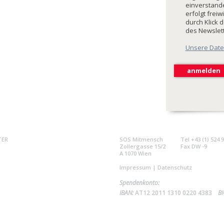
einverstande
erfolgt freiw
durch Klick 
des Newslet
Unsere Date
TER
SOS Mitmensch
Tel +43 (1) 524 
Zollergasse 15/2
Fax DW -9
A 1070 Wien
Impressum
|
Datenschutz
Spendenkonto:
IBAN:
AT12 2011 1310 0220 4383
BI