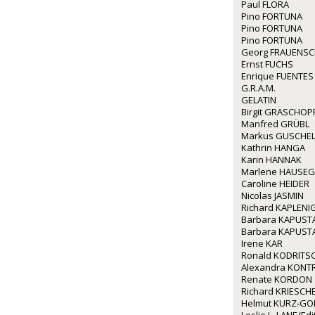
Paul FLORA
Pino FORTUNA
Pino FORTUNA
Pino FORTUNA
Georg FRAUENS
Ernst FUCHS
Enrique FUENTES
G.R.A.M.
GELATIN
Birgit GRASCHOP
Manfred GRÜBL
Markus GUSCHE
Kathrin HANGA
Karin HANNAK
Marlene HAUSE
Caroline HEIDER
Nicolas JASMIN
Richard KAPLENI
Barbara KAPUST
Barbara KAPUST
Irene KAR
Ronald KODRITS
Alexandra KONT
Renate KORDON
Richard KRIESCH
Helmut KURZ-GO