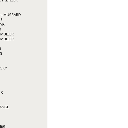
ith KLINZER
les MUSSARD
EE
AYR
R
 MÜLLER
 MÜLLER
R
G
NSKY
ER
WANGL
NER