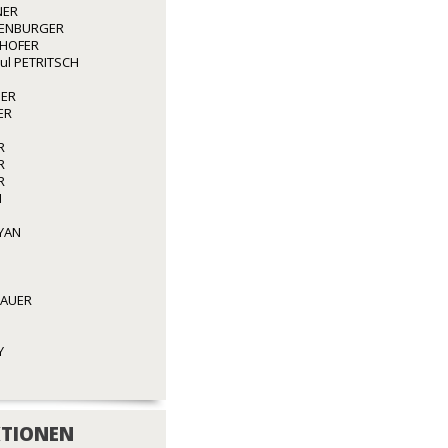
NER
ENBURGER
GHOFER
aul PETRITSCH
GER
ER
R
R
R
N
YAN
BAUER
Y
TIONEN