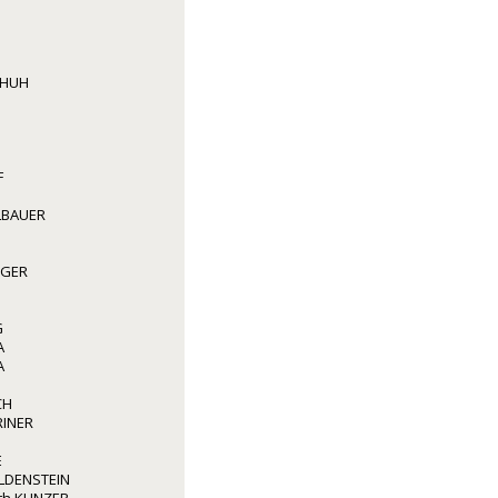
CHUH
F
LBAUER
GGER
G
A
A
CH
RINER
E
LDENSTEIN