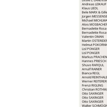
Leslie L. LANE/Ed
Andreas LEIKAUF
Klaus LIEDL
Bele MARX & Gil
Jürgen MESSENS
Michael MICHLM
Alois MOSBACHE
Bernadette Rosa
Bernadette Rosa
Valentin OMAN
Martin OSTERIDE
Helmut POKORNI
Lisl PONGER
Lisl PONGER
Markus PRACHE
Hannes PRIESCH
Shuvo RAFIQUL
Arnulf RAINER
Bianca REGL
Arnold REINTHAL
Werner REITERER
Frenzi RIGLING
Christian ROTH
Otto SAXINGER
Otto SAXINGER
Otto SAXINGER
Walter SCHMÖG