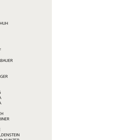
CHUH
F
LBAUER
GGER
G
A
A
CH
RINER
E
LDENSTEIN