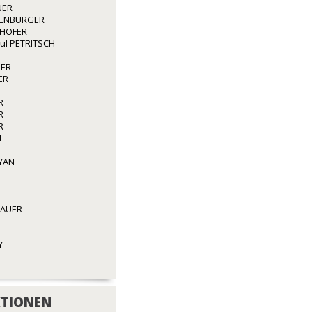
NER
ENBURGER
GHOFER
aul PETRITSCH
GER
ER
R
R
R
N
YAN
BAUER
Y
TIONEN