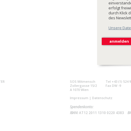
einverstande
erfolgt freiw
durch Klick 
des Newslet
Unsere Date
TER
SOS Mitmensch
Tel +43 (1) 524 
Zollergasse 15/2
Fax DW -9
A 1070 Wien
Impressum
|
Datenschutz
Spendenkonto:
IBAN:
AT12 2011 1310 0220 4383
BI