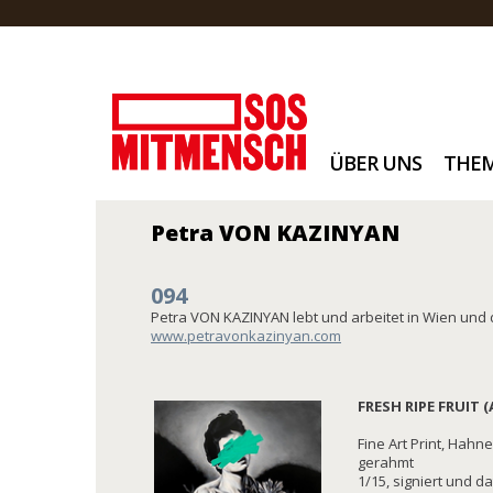
ÜBER UNS
THE
Petra VON KAZINYAN
094
Petra VON KAZINYAN lebt und arbeitet in Wien und 
www.petravonkazinyan.com
FRESH RIPE FRUIT (
Fine Art Print, Hahn
gerahmt
1/15, signiert und da