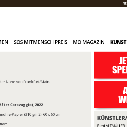
NE
MEN
SOS MITMENSCH PREIS
MO MAGAZIN
KUNST
der Nähe von Frankfurt/Main.
After Caravaggio), 2022
emühle-Papier (310 g/m2), 60 x 60 cm,
KÜNSTLER
tiert
Beni ALTMÜLLER