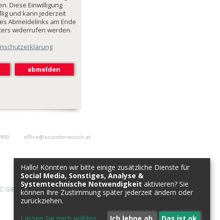
n. Diese Einwilligung
illig und kann jederzeit
des Abmeldelinks am Ende
ters widerrufen werden.
nschutzerklärung
9900
office@sosmitmensch.at
Hallo! Könnten wir bitte einige zusätzliche Dienste für
Social Media, Sonstiges, Analyse &
Systemtechnische Notwendigkeit
aktivieren? Sie
C:
GIBAATWWXXX
können Ihre Zustimmung später jederzeit ändern oder
zurückziehen.
Lassen Sie mich wählen
...
Ich lehne ab
Das ist ok