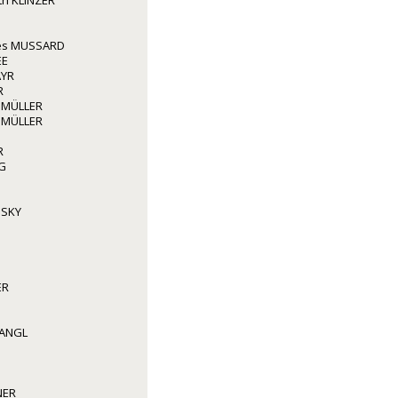
ith KLINZER
les MUSSARD
EE
AYR
R
 MÜLLER
 MÜLLER
R
G
NSKY
ER
WANGL
NER