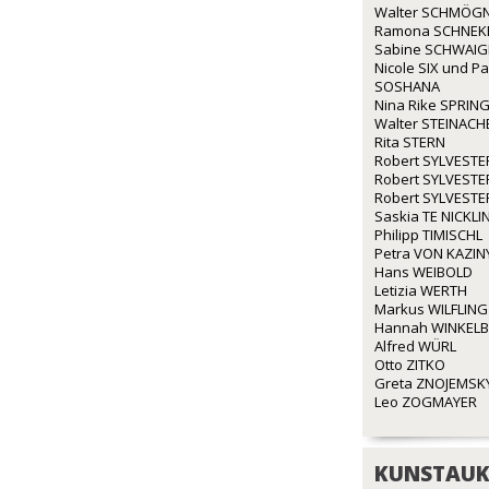
Walter SCHMÖG
Ramona SCHNEK
Sabine SCHWAI
Nicole SIX und P
SOSHANA
Nina Rike SPRIN
Walter STEINACH
Rita STERN
Robert SYLVESTE
Robert SYLVESTE
Robert SYLVESTE
Saskia TE NICKLI
Philipp TIMISCHL
Petra VON KAZIN
Hans WEIBOLD
Letizia WERTH
Markus WILFLING
Hannah WINKEL
Alfred WÜRL
Otto ZITKO
Greta ZNOJEMSK
Leo ZOGMAYER
KUNSTAUK