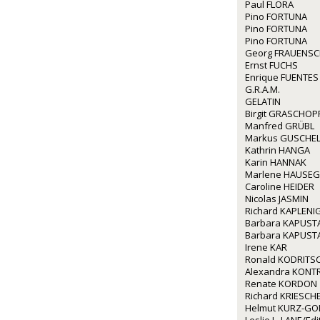
Paul FLORA
Pino FORTUNA
Pino FORTUNA
Pino FORTUNA
Georg FRAUENS
Ernst FUCHS
Enrique FUENTES
G.R.A.M.
GELATIN
Birgit GRASCHOP
Manfred GRÜBL
Markus GUSCHE
Kathrin HANGA
Karin HANNAK
Marlene HAUSE
Caroline HEIDER
Nicolas JASMIN
Richard KAPLENI
Barbara KAPUST
Barbara KAPUST
Irene KAR
Ronald KODRITS
Alexandra KONT
Renate KORDON
Richard KRIESCH
Helmut KURZ-GO