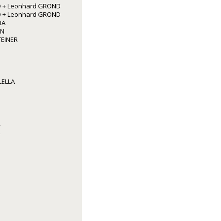
 + Leonhard GROND
 + Leonhard GROND
IA
NN
TEINER
LELLA
R
R