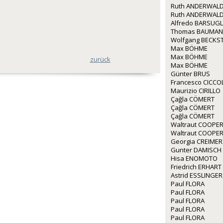
Ruth ANDERWALD
Ruth ANDERWALD
Alfredo BARSUGL
Thomas BAUMA
Wolfgang BECKS
Max BÖHME
Max BÖHME
zurück
Max BÖHME
Günter BRUS
Francesco CICCO
Maurizio CIRILLO
Çağla CÖMERT
Çağla CÖMERT
Çağla CÖMERT
Waltraut COOPE
Waltraut COOPE
Georgia CREIMER
Gunter DAMISCH
Hisa ENOMOTO
Friedrich ERHART
Astrid ESSLINGER
Paul FLORA
Paul FLORA
Paul FLORA
Paul FLORA
Paul FLORA