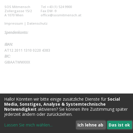
SOS Mitmensch
Tel +43 (1) 524 9900
Zollergasse 15/2
Fax DW -9
A 1070 Wien
office@sosmitmensch.at
Impressum
|
Datenschutz
Spendenkonto:
IBAN:
AT12 2011 1310 0220 4383
BIC:
GIBAATWWXXX
Hallo! Könnten wir bitte einige zusätzliche Dienste für
Social
Media, Sonstiges, Analyse & Systemtechnische
Notwendigkeit
aktivieren? Sie können Ihre Zustimmung später
jederzeit ändern oder zurückziehen.
Lassen Sie mich wählen
...
Ich lehne ab
Das ist ok