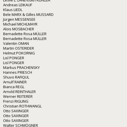
Andreas LEIKAUF
Klaus LIEDL
Bele MARX & Gilles MUSSARD
Jürgen MESSENSEE
Michael MICHLMAYR
Alois MOSBACHER
Bernadette Rosa MÜLLER
Bernadette Rosa MÜLLER
Valentin OMAN
Martin OSTERIDER
Helmut POKORNIG
Lisl PONGER
Lisl PONGER
Markus PRACHENSKY
Hannes PRIESCH
Shuvo RAFIQUL
Arnulf RAINER
Bianca REGL
Arnold REINTHALER
Werner REITERER
Frenzi RIGLING
Christian ROTHWANGL
Otto SAXINGER
Otto SAXINGER
Otto SAXINGER
Walter SCHMÖGNER