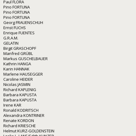
Paul FLORA
Pino FORTUNA
Pino FORTUNA
Pino FORTUNA
Georg FRAUENSCHUH
Ernst FUCHS
Enrique FUENTES
G.R.A.M.
GELATIN
Birgit GRASCHOPF
Manfred GRÜBL
Markus GUSCHELBAUER
Kathrin HANGA
Karin HANNAK
Marlene HAUSEGGER
Caroline HEIDER
Nicolas JASMIN
Richard KAPLENIG
Barbara KAPUSTA
Barbara KAPUSTA
Irene KAR
Ronald KODRITSCH
Alexandra KONTRINER
Renate KORDON
Richard KRIESCHE
Helmut KURZ-GOLDENSTEIN
Leslie L. LANE/Edith KLINZER