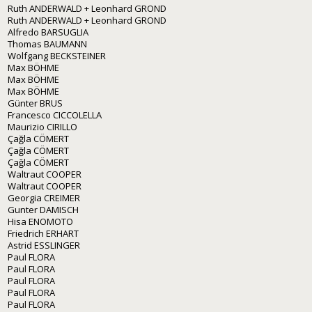
Ruth ANDERWALD + Leonhard GROND
Ruth ANDERWALD + Leonhard GROND
Alfredo BARSUGLIA
Thomas BAUMANN
Wolfgang BECKSTEINER
Max BÖHME
Max BÖHME
Max BÖHME
Günter BRUS
Francesco CICCOLELLA
Maurizio CIRILLO
Çağla CÖMERT
Çağla CÖMERT
Çağla CÖMERT
Waltraut COOPER
Waltraut COOPER
Georgia CREIMER
Gunter DAMISCH
Hisa ENOMOTO
Friedrich ERHART
Astrid ESSLINGER
Paul FLORA
Paul FLORA
Paul FLORA
Paul FLORA
Paul FLORA