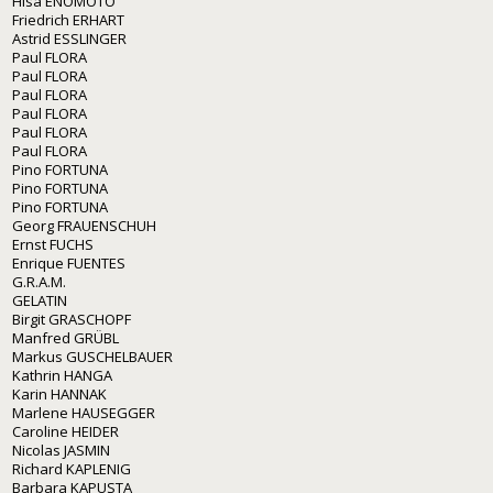
Hisa ENOMOTO
Friedrich ERHART
Astrid ESSLINGER
Paul FLORA
Paul FLORA
Paul FLORA
Paul FLORA
Paul FLORA
Paul FLORA
Pino FORTUNA
Pino FORTUNA
Pino FORTUNA
Georg FRAUENSCHUH
Ernst FUCHS
Enrique FUENTES
G.R.A.M.
GELATIN
Birgit GRASCHOPF
Manfred GRÜBL
Markus GUSCHELBAUER
Kathrin HANGA
Karin HANNAK
Marlene HAUSEGGER
Caroline HEIDER
Nicolas JASMIN
Richard KAPLENIG
Barbara KAPUSTA