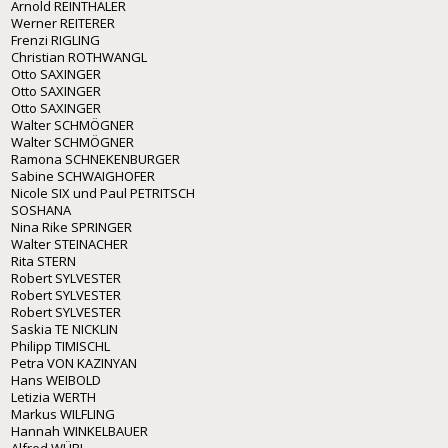
Arnold REINTHALER
Werner REITERER
Frenzi RIGLING
Christian ROTHWANGL
Otto SAXINGER
Otto SAXINGER
Otto SAXINGER
Walter SCHMÖGNER
Walter SCHMÖGNER
Ramona SCHNEKENBURGER
Sabine SCHWAIGHOFER
Nicole SIX und Paul PETRITSCH
SOSHANA
Nina Rike SPRINGER
Walter STEINACHER
Rita STERN
Robert SYLVESTER
Robert SYLVESTER
Robert SYLVESTER
Saskia TE NICKLIN
Philipp TIMISCHL
Petra VON KAZINYAN
Hans WEIBOLD
Letizia WERTH
Markus WILFLING
Hannah WINKELBAUER