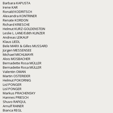
Barbara KAPUSTA
Irene KAR
Ronald KODRITSCH
Alexandra KONTRINER
Renate KORDON
Richard KRIESCHE
Helmut KURZ-GOLDENSTEIN
Leslie L. LANE/Edith KLINZER
Andreas LEIKAUF
Klaus LIEDL
Bele MARX & Gilles MUSSARD
Jürgen MESSENSEE
Michael MICHLMAYR
Alois MOSBACHER
Bernadette Rosa MÜLLER
Bernadette Rosa MÜLLER
Valentin OMAN
Martin OSTERIDER
Helmut POKORNIG
Lisl PONGER
Lisl PONGER
Markus PRACHENSKY
Hannes PRIESCH
Shuvo RAFIQUL
Arnulf RAINER
Bianca REGL