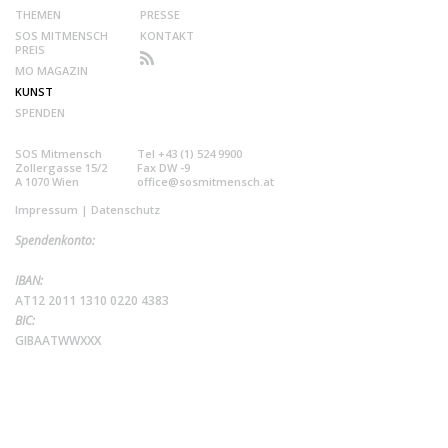
THEMEN
PRESSE
SOS MITMENSCH
KONTAKT
PREIS
MO MAGAZIN
KUNST
SPENDEN
SOS Mitmensch
Tel +43 (1) 524 9900
Zollergasse 15/2
Fax DW -9
A 1070 Wien
office@sosmitmensch.at
Impressum
|
Datenschutz
Spendenkonto:
IBAN:
AT12 2011 1310 0220 4383
BIC:
GIBAATWWXXX