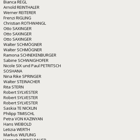
Bianca REGL
Arnold REINTHALER
Werner REITERER
Frenzi RIGLING
Christian ROTHWANGL
Otto SAXINGER
Otto SAXINGER
Otto SAXINGER
Walter SCHMÖGNER
Walter SCHMÖGNER
Ramona SCHNEKENBURGER
Sabine SCHWAIGHOFER
Nicole SIX und Paul PETRITSCH
SOSHANA
Nina Rike SPRINGER
Walter STEINACHER
Rita STERN
Robert SYLVESTER
Robert SYLVESTER
Robert SYLVESTER
Saskia TE NICKLIN
Philipp TIMISCHL
Petra VON KAZINYAN
Hans WEIBOLD
Letizia WERTH
Markus WILFLING
Hannah WINKELBAUER