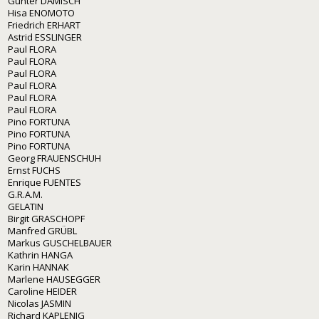
Gunter DAMISCH
Hisa ENOMOTO
Friedrich ERHART
Astrid ESSLINGER
Paul FLORA
Paul FLORA
Paul FLORA
Paul FLORA
Paul FLORA
Paul FLORA
Pino FORTUNA
Pino FORTUNA
Pino FORTUNA
Georg FRAUENSCHUH
Ernst FUCHS
Enrique FUENTES
G.R.A.M.
GELATIN
Birgit GRASCHOPF
Manfred GRÜBL
Markus GUSCHELBAUER
Kathrin HANGA
Karin HANNAK
Marlene HAUSEGGER
Caroline HEIDER
Nicolas JASMIN
Richard KAPLENIG