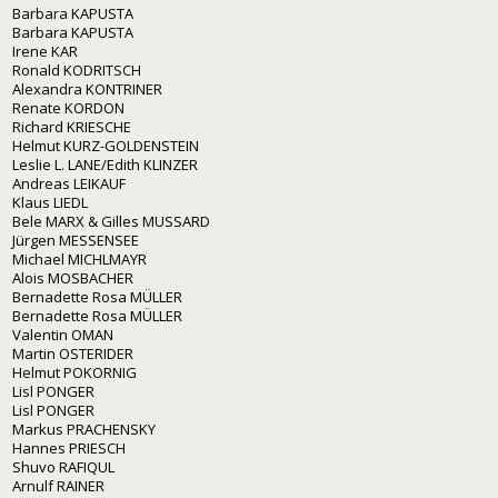
Barbara KAPUSTA
Barbara KAPUSTA
Irene KAR
Ronald KODRITSCH
Alexandra KONTRINER
Renate KORDON
Richard KRIESCHE
Helmut KURZ-GOLDENSTEIN
Leslie L. LANE/Edith KLINZER
Andreas LEIKAUF
Klaus LIEDL
Bele MARX & Gilles MUSSARD
Jürgen MESSENSEE
Michael MICHLMAYR
Alois MOSBACHER
Bernadette Rosa MÜLLER
Bernadette Rosa MÜLLER
Valentin OMAN
Martin OSTERIDER
Helmut POKORNIG
Lisl PONGER
Lisl PONGER
Markus PRACHENSKY
Hannes PRIESCH
Shuvo RAFIQUL
Arnulf RAINER