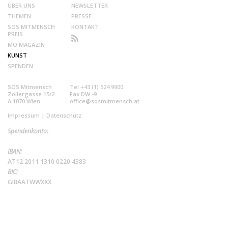
ÜBER UNS
NEWSLETTER
THEMEN
PRESSE
SOS MITMENSCH
KONTAKT
PREIS
MO MAGAZIN
KUNST
SPENDEN
SOS Mitmensch
Tel +43 (1) 524 9900
Zollergasse 15/2
Fax DW -9
A 1070 Wien
office@sosmitmensch.at
Impressum
|
Datenschutz
Spendenkonto:
IBAN:
AT12 2011 1310 0220 4383
BIC:
GIBAATWWXXX