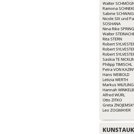
Walter SCHMÖG
Ramona SCHNEK
Sabine SCHWAI
Nicole SIX und P
SOSHANA
Nina Rike SPRIN
Walter STEINACH
Rita STERN
Robert SYLVESTE
Robert SYLVESTE
Robert SYLVESTE
Saskia TE NICKLI
Philipp TIMISCHL
Petra VON KAZIN
Hans WEIBOLD
Letizia WERTH
Markus WILFLING
Hannah WINKEL
Alfred WÜRL
Otto ZITKO
Greta ZNOJEMSK
Leo ZOGMAYER
KUNSTAUK