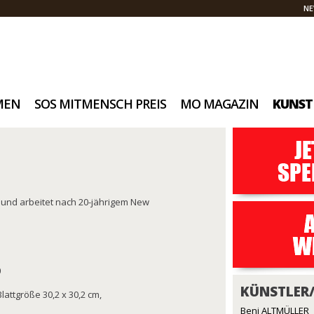
NE
MEN
SOS MITMENSCH PREIS
MO MAGAZIN
KUNST
 und arbeitet nach 20-jährigem New
0
KÜNSTLER
Blattgröße 30,2 x 30,2 cm,
Beni ALTMÜLLER