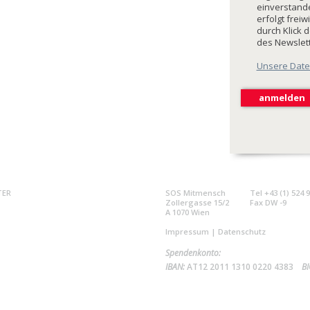
einverstande
erfolgt freiw
durch Klick 
des Newslet
Unsere Date
TER
SOS Mitmensch
Tel +43 (1) 524 
Zollergasse 15/2
Fax DW -9
A 1070 Wien
Impressum
|
Datenschutz
Spendenkonto:
IBAN:
AT12 2011 1310 0220 4383
BI