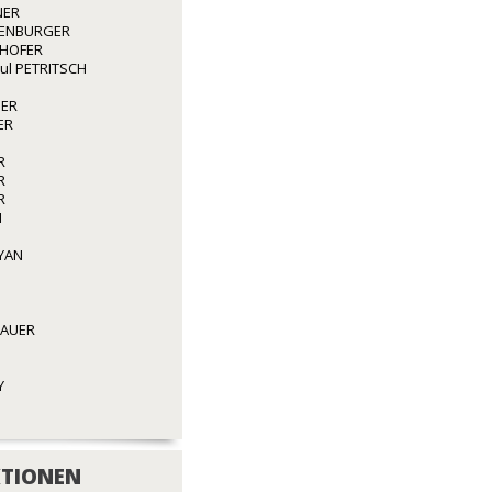
NER
ENBURGER
GHOFER
aul PETRITSCH
GER
ER
R
R
R
N
YAN
BAUER
Y
TIONEN