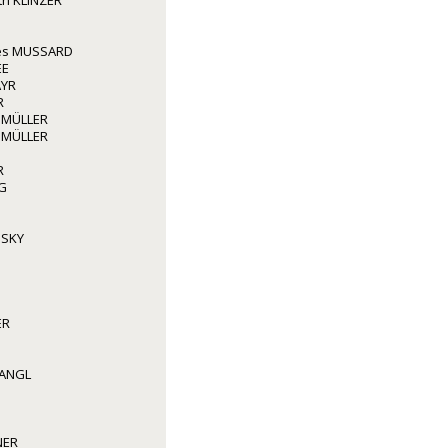
ith KLINZER
les MUSSARD
EE
AYR
R
 MÜLLER
 MÜLLER
R
G
NSKY
ER
WANGL
NER