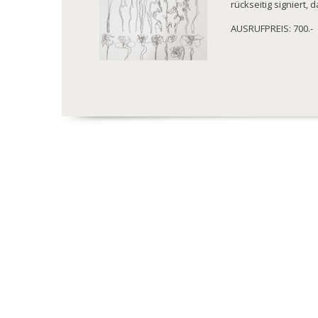
rückseitig signiert, 
AUSRUFPREIS: 700.-