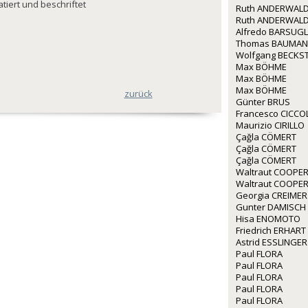
datiert und beschriftet
Ruth ANDERWALD
Ruth ANDERWALD
Alfredo BARSUGL
Thomas BAUMA
Wolfgang BECKS
Max BÖHME
Max BÖHME
Max BÖHME
zurück
Günter BRUS
Francesco CICCO
Maurizio CIRILLO
Çağla CÖMERT
Çağla CÖMERT
Çağla CÖMERT
Waltraut COOPE
Waltraut COOPE
Georgia CREIMER
Gunter DAMISCH
Hisa ENOMOTO
Friedrich ERHART
Astrid ESSLINGER
Paul FLORA
Paul FLORA
Paul FLORA
Paul FLORA
Paul FLORA