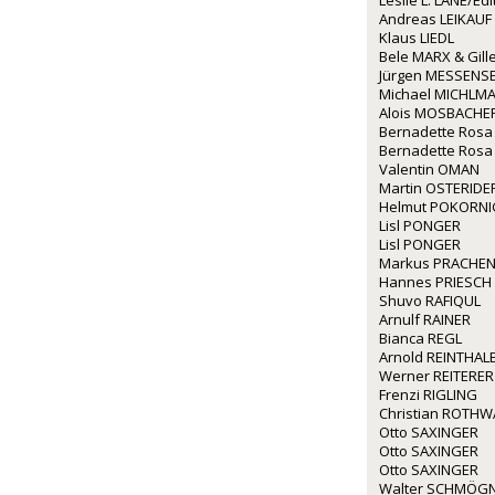
Leslie L. LANE/Ed
Andreas LEIKAUF
Klaus LIEDL
Bele MARX & Gil
Jürgen MESSENS
Michael MICHLM
Alois MOSBACHE
Bernadette Rosa
Bernadette Rosa
Valentin OMAN
Martin OSTERIDE
Helmut POKORNI
Lisl PONGER
Lisl PONGER
Markus PRACHE
Hannes PRIESCH
Shuvo RAFIQUL
Arnulf RAINER
Bianca REGL
Arnold REINTHAL
Werner REITERER
Frenzi RIGLING
Christian ROTH
Otto SAXINGER
Otto SAXINGER
Otto SAXINGER
Walter SCHMÖG