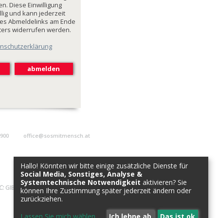
n. Diese Einwilligung
illig und kann jederzeit
des Abmeldelinks am Ende
ters widerrufen werden.
nschutzerklärung
9900
office@sosmitmensch.at
Hallo! Könnten wir bitte einige zusätzliche Dienste für
Social Media, Sonstiges, Analyse &
Systemtechnische Notwendigkeit
aktivieren? Sie
C:
GIBAATWWXXX
können Ihre Zustimmung später jederzeit ändern oder
zurückziehen.
Lassen Sie mich wählen
...
Ich lehne ab
Das ist ok