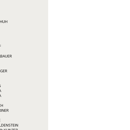
CHUH
F
LBAUER
GGER
G
A
A
CH
RINER
E
LDENSTEIN