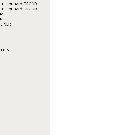
 + Leonhard GROND
 + Leonhard GROND
IA
NN
TEINER
LELLA
R
R