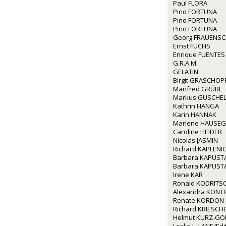
Paul FLORA
Pino FORTUNA
Pino FORTUNA
Pino FORTUNA
Georg FRAUENS
Ernst FUCHS
Enrique FUENTES
G.R.A.M.
GELATIN
Birgit GRASCHOP
Manfred GRÜBL
Markus GUSCHE
Kathrin HANGA
Karin HANNAK
Marlene HAUSE
Caroline HEIDER
Nicolas JASMIN
Richard KAPLENI
Barbara KAPUST
Barbara KAPUST
Irene KAR
Ronald KODRITS
Alexandra KONT
Renate KORDON
Richard KRIESCH
Helmut KURZ-GO