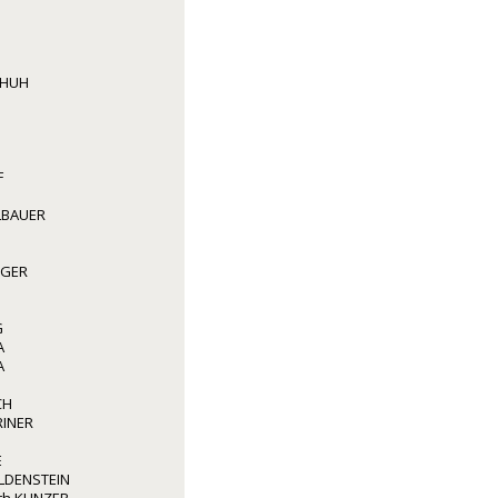
CHUH
F
LBAUER
GGER
G
A
A
CH
RINER
E
LDENSTEIN