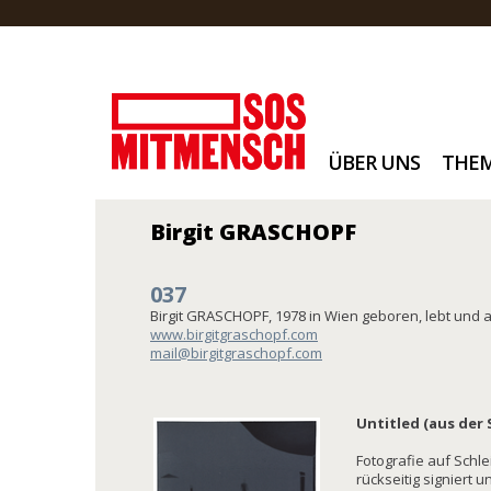
ÜBER UNS
THE
Birgit GRASCHOPF
037
Birgit GRASCHOPF, 1978 in Wien geboren, lebt und a
www.birgitgraschopf.com
mail@birgitgraschopf.com
Untitled (aus der 
Fotografie auf Schle
rückseitig signiert u