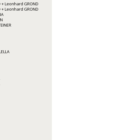
 + Leonhard GROND
 + Leonhard GROND
IA
NN
TEINER
LELLA
R
R