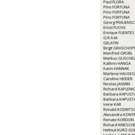
Paul FLORA
Pino FORTUNA
Pino FORTUNA
Pino FORTUNA
Georg FRAUENS
Ernst FUCHS
Enrique FUENTES
G.R.A.M.
GELATIN
Birgit GRASCHOP
Manfred GRÜBL
Markus GUSCHE
Kathrin HANGA
Karin HANNAK
Marlene HAUSE
Caroline HEIDER
Nicolas JASMIN
Richard KAPLENI
Barbara KAPUST
Barbara KAPUST
Irene KAR
Ronald KODRITS
Alexandra KONT
Renate KORDON
Richard KRIESCH
Helmut KURZ-GO