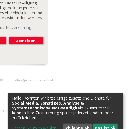
n. Diese Einwilligung
illig und kann jederzeit
des Abmeldelinks am Ende
ters widerrufen werden.
nschutzerklärung
9900
office@sosmitmensch.at
Hallo! Könnten wir bitte einige zusätzliche Dienste für
Social Media, Sonstiges, Analyse &
Systemtechnische Notwendigkeit
aktivieren? Sie
C:
GIBAATWWXXX
können Ihre Zustimmung später jederzeit ändern oder
zurückziehen.
Lassen Sie mich wählen
...
Ich lehne ab
Das ist ok