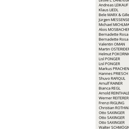
Leslie L. LANE/Ed
Andreas LEIKAUF
Klaus LIEDL
Bele MARX & Gil
Jürgen MESSENS
Michael MICHLM
Alois MOSBACHE
Bernadette Rosa
Bernadette Rosa
Valentin OMAN
Martin OSTERIDE
Helmut POKORNI
Lisl PONGER
Lisl PONGER
Markus PRACHE
Hannes PRIESCH
Shuvo RAFIQUL
Arnulf RAINER
Bianca REGL
Arnold REINTHAL
Werner REITERER
Frenzi RIGLING
Christian ROTH
Otto SAXINGER
Otto SAXINGER
Otto SAXINGER
Walter SCHMÖG