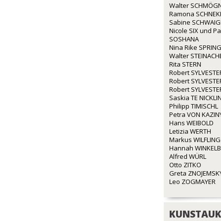
Walter SCHMÖG
Ramona SCHNEK
Sabine SCHWAI
Nicole SIX und P
SOSHANA
Nina Rike SPRIN
Walter STEINACH
Rita STERN
Robert SYLVESTE
Robert SYLVESTE
Robert SYLVESTE
Saskia TE NICKLI
Philipp TIMISCHL
Petra VON KAZIN
Hans WEIBOLD
Letizia WERTH
Markus WILFLING
Hannah WINKEL
Alfred WÜRL
Otto ZITKO
Greta ZNOJEMSK
Leo ZOGMAYER
KUNSTAUK