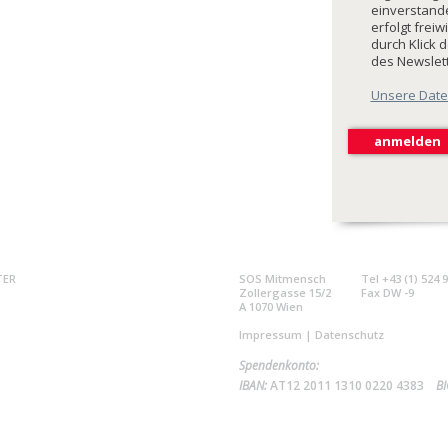
einverstande
erfolgt freiw
durch Klick 
des Newslet
Unsere Date
TER
SOS Mitmensch
Tel +43 (1) 524 
Zollergasse 15/2
Fax DW -9
A 1070 Wien
Impressum
|
Datenschutz
Spendenkonto:
IBAN:
AT12 2011 1310 0220 4383
BI