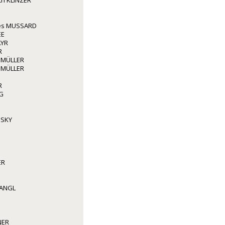
ith KLINZER
les MUSSARD
EE
AYR
R
 MÜLLER
 MÜLLER
R
G
NSKY
ER
WANGL
NER