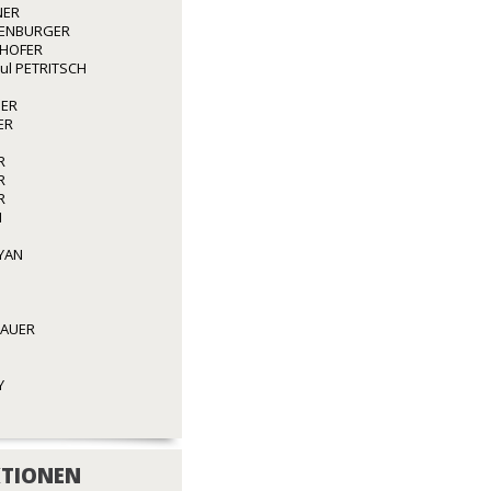
NER
ENBURGER
GHOFER
aul PETRITSCH
GER
ER
R
R
R
N
YAN
BAUER
Y
TIONEN