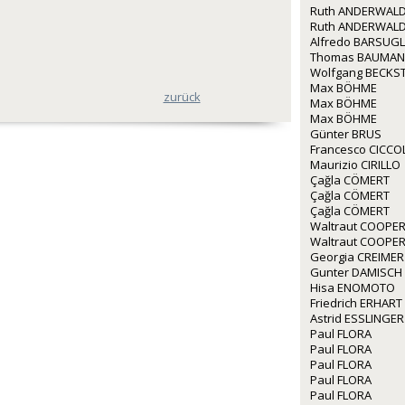
Ruth ANDERWALD
Ruth ANDERWALD
Alfredo BARSUGL
Thomas BAUMA
Wolfgang BECKS
Max BÖHME
zurück
Max BÖHME
Max BÖHME
Günter BRUS
Francesco CICCO
Maurizio CIRILLO
Çağla CÖMERT
Çağla CÖMERT
Çağla CÖMERT
Waltraut COOPE
Waltraut COOPE
Georgia CREIMER
Gunter DAMISCH
Hisa ENOMOTO
Friedrich ERHART
Astrid ESSLINGER
Paul FLORA
Paul FLORA
Paul FLORA
Paul FLORA
Paul FLORA