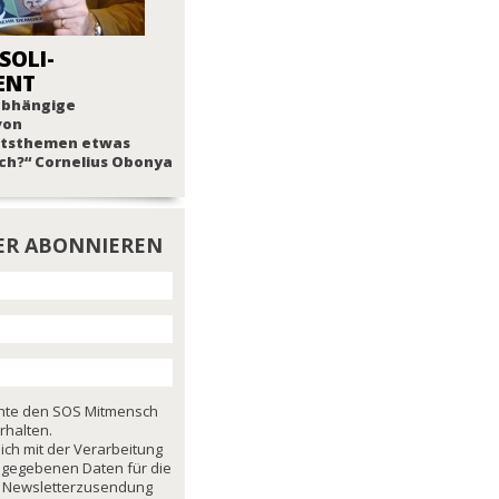
SOLI-
ENT
nabhängige
von
tsthemen etwas
ch?“ Cornelius Obonya
ER ABONNIEREN
chte den SOS Mitmensch
rhalten.
mich mit der Verarbeitung
ngegebenen Daten für die
 Newsletterzusendung