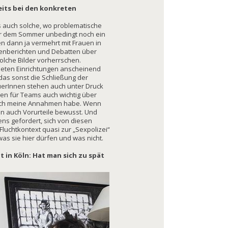
eits bei den konkreten
s auch solche, wo problematische
or dem Sommer unbedingt noch ein
n dann ja vermehrt mit Frauen in
ienberichten und Debatten über
olche Bilder vorherrschen.
neten Einrichtungen anscheinend
 das sonst die Schließung der
uerInnen stehen auch unter Druck
gen für Teams auch wichtig über
er ich meine Annahmen habe. Wenn
n auch Vorurteile bewusst. Und
ens gefordert, sich von diesen
luchtkontext quasi zur „Sexpolizei“
was sie hier dürfen und was nicht.
t in Köln: Hat man sich zu spät