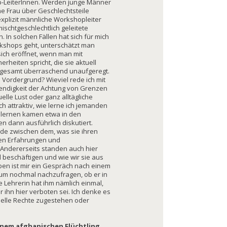
p-LeiterInnen. Werden junge Männer
e Frau über Geschlechtsteile
explizit männliche Workshopleiter
schtgeschlechtlich geleitete
 In solchen Fällen hat sich für mich
orkshops geht, unterschätzt man
sich eröffnet, wenn man mit
rheiten spricht, die sie aktuell
nsgesamt überraschend unaufgeregt.
en Vordergrund? Wieviel rede ich mit
endigkeit der Achtung von Grenzen
lle Lust oder ganz alltägliche
ch attraktiv, wie lerne ich jemanden
nlernen kamen etwa in den
 dann ausführlich diskutiert.
ede zwischen dem, was sie ihren
en Erfahrungen und
 Andererseits standen auch hier
 beschäftigen und wie wir sie aus
ben ist mir ein Gespräch nach einem
 um nochmal nachzufragen, ob er in
e Lehrerin hat ihm nämlich einmal,
ür ihn hier verboten sei. Ich denke es
xuelle Rechte zugestehen oder
inem afghanischen Flüchtling