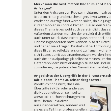
Merkt man die bestimmten Bilder im Kopf ber
Anfragen?
Unter den Anfragen von Fluchteinrichtungen gab e
Bilder im Hintergrund mitschwangen. Etwa wenn v
Workshop durchgeführt werden sollte, da die Junge
kurzen Röcken in Kontakt kämen... Bei all den Med
dieses Thema ist es wohl auch verständlich, dass s
Außerdem standen manche der erst kürzlich eröff
auch unter Druck, dass nichts „passieren“ darf, da
Einrichtung bedeuten hätte können. Also die Betre
und haben viele Fragen. Deshalb ist bei Fortbildun
diese Bilder zu reflektieren, und zu fragen, woh
sich Teams damit auseinandersetzen, werden ihne
auch die Sexualpädagogik selbst ist meines Eracht
Gefahrenbildern nicht einfangen zu lassen und im F
zu mutieren, die potentiellen Gewalttätern erklärt, 
Angesichts der Übergriffe in der Silvesternach
mit diesem Thema auseinandergesetzt?
Vorab: Ich finde nicht, dass die
Übergriffe in Köln oder anderswo
die Hauptmotivation sein sollten,
wieso sich Fluchteinrichtungen mit
dem Thema Sexualität
auseinandersetzen, sondern weil
sie es als Teil ihrer professionellen