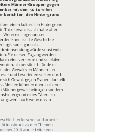
größere Männer-Gruppen gegen
fenbar mit dem kulturellen
er berichten, den Hintergrund
 über einen kulturellen Hintergrund
 Tat relevant ist. Ich habe aber
ft: Wenn ein sogenannter
rden kann, ist die Geschichte
nlogik sonst gar nicht
chrichtensendung würde sonst wohl
chten. Für diesen Zugang werden
durch eine verzerrte und selektive
 werden. Ich persönlich fände es
it oder Gewalt von Männern an
 Leser und Leserinnen sollten durch
e sich Gewalt gegen Frauen darstellt
 ist. Medien könnten dann nicht nur
n Männergewalt beitragen sondern
onshintergrund eines Täters zu
rungswert, auch wenn das in
Geschlechterforscher und arbeitet
sität Innsbruck zu den Themen
Sommer 2016 war er Leiter von