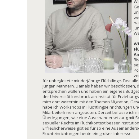
Wo
Ge
un
we
na
ju
We
Wi
Fl
An
Bi
se
Pö
ve
für unbegleitete minderjährige Flüchtlinge. Fast a
jungen Männern. Damals haben wir beschlossen, d
entsprechen wollen und haben ein eigenes Budget be
der Universität Innsbruck am Institut für Erziehun
mich dort weiterhin mit den Themen Migration, Gesc
habe ich Workshops in Flüchtlingseinrichtungen un
MitarbeiterInnen angeboten. Derzeit befasse ich m
Überlegungen, wie eine Auseinandersetzung mit S
sexueller Rechte im Fluchtkontext besser institutio
Erfreulicherweise gibt es für so eine Auseinanders
Fluchteinrichtungen heute ein großes Interesse.