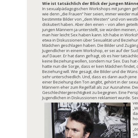
Wie ist tatsächlich der Blick der jungen Männ
In sexualpädagogischen Workshops mit jungen gef
wie denn „die Frauen“ hier seien, immer wieder ma
bestimmte Bilder von „dem Westen“ und von westlic
diskutiert haben. Aber den einen – von allen geteilte
jungen Männern ja unterstellt, sie würden meinen,
man hier leicht Sex haben kann. Ich habe in Worksh
etwa in Diskussionen über Sexualität und Beziehu
Mädchen geschlagen haben. Die Bilder und Zugänge 
Jugendlicher in einem Workshop, er sei auf der Su
auf Dauer. Er hat dann gefragt, ob es hier tatsächlic
keine Beziehung wollen, sondern nur Sex. Das hat
hatte nun die Sorge, dass er kein Mädchen findet, 
Beziehung will. Wie gesagt, die Bilder und die Wü
sehr unterschiedlich. Und, dass es dann auch jene 
einer Beziehung den Ton angibt, gehört in der sex
Männern eher zum Regelfall als zur Ausnahme. Dem 
Geschlechtergerechtigkeit zu begegnen. Eine Persp
Jugendlichen in Diskussionen reklamiert wurde. Se
ve
„W
da
ho
wi
„ö
Se