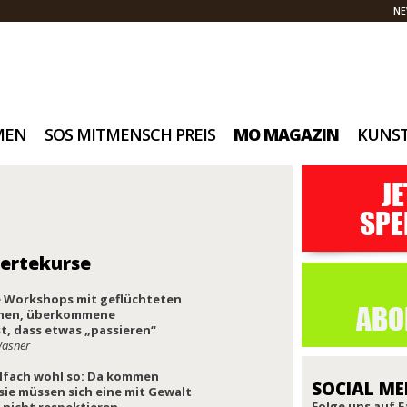
NE
MEN
SOS MITMENSCH PREIS
MO MAGAZIN
KUNS
Wertekurse
e Workshops mit geflüchteten
ionen, überkommene
t, dass etwas „passieren“
Wasner
ielfach wohl so: Da kommen
SOCIAL ME
sie müssen sich eine mit Gewalt
Folge uns auf 