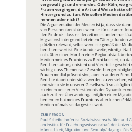
vergewaltigt und ermordet. Oder Köln, wo 
Frauen vorgingen, die Art und Weise hatte of
Hintergrund zu tun. Wie sollen Medien darüb
nennen oder nicht?
Die Argumentation der Medien ist ja, dass sie dann
von Personen berichten, wenn er für die betreffende
den Eindruck, dass es derzeit meist andersrum läu
Migrationshintergrund bei einem Täter gefunden we
plötzlich relevant, selbst wenn sie gemäß der Medie
berichtenswert ist. Eine bundesweite, wichtige Na
nicht über einen Mord in einer Regionalstadt beri
Medien meines Erachtens zu Recht kritisiert, da da
Berichterstattung entsteht und Vorurteile geschürt
wichtig, dass Themen wie Geschlechtergerechtigke
Frauen medial präsent sind, aber in anderer Form.
Berichte dabei unterstützt werden zu verstehen, wi
und wieso sie in unserer Gesellschaft so alltäglich
zu einem besseren Verständnis der Dynamiken vo
auch zu ihrer Überwindung. Lediglich einen Migrati
benennen hat meines Erachtens aber keinen Erklä
Medien oftmals so dargestellt wird.
ZUR PERSON
Paul Scheibelhofer ist Sozialwissenschaftler und 
am Institut für Erziehungswissenschaft der Univer
Männlichkeit, Migration und Sexualpädagogik. Bis 