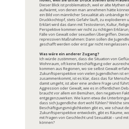
holen, weil sie unter Druck stehen und Frauen
Dieser Blick ist problematisch, weil er alte Mythen 
aufwärmt, von denen man annehmen hätte können, 
ein Bild von männlicher Sexualität als unbändige Kr
Druckkochtopf, stets Gefahr läuft, zu explodieren
Erklärt wird das dann mit Testosteron, Kultur, Religi
Perspektive kommen wir nicht zu richtigen Erklärun
Fälle von Gewalt oder sexuellen Übergriffen. Dieser
repressiven Maßnahmen: Dann sollen die Jugendlic
geschafft werden oder erst gar nicht reingelassen
Was wäre ein anderer Zugang?
Ich würde zustimmen, dass die Situation von Geflüc
Wohnraum, oft keine Beschäftigung oder ausreiche
kommen aus Regionen, wo sie selbst Gewalt erfah
Zukunftsperspektive von vielen Jugendlichen ist er
zusammenkommt, ist es klar, dass das für Mensche
damit umgeht, ist aber eine andere Frage und führt
Aggression oder Gewalt, wie es in öffentlichen Deba
braucht vor allem ein Bemühen, den negativen Fakt
entgegenzuwirken. Wie kann etwa die Unterbringun
dass sich Jugendliche dort wohl fühlen? Welche sin
Beschäftigungsmöglichkeiten gibt es, wie schaut de
Zukunftsperspektive entwickeln, gibt es Räume, wo 
mit Fragen von Geschlecht und Sexualität – und m
können?