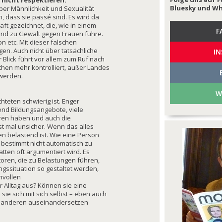
 nicht respektieren.
Bluesky und W
über Männlichkeit und Sexualität
dass sie passé sind. Es wird da
aft gezeichnet, die, wie in einem
F
 und zu Gewalt gegen Frauen führe.
on etc. Mit dieser falschen
gen. Auch nicht über tatsächliche
I
 Blick führt vor allem zum Ruf nach
hen mehr kontrolliert, außer Landes
 werden.
W
hteten schwierig ist. Enger
nd Bildungsangebote, viele
ren haben und auch die
st mal unsicher. Wenn das alles
n belastend ist. Wie eine Person
 bestimmt nicht automatisch zu
tten oft argumentiert wird. Es
oren, die zu Belastungen führen,
gssituation so gestaltet werden,
nvollen
r Alltag aus? Können sie eine
sie sich mit sich selbst – eben auch
it anderen auseinandersetzen