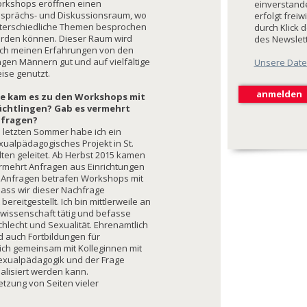
rkshops eröffnen einen
einverstande
sprächs- und Diskussionsraum, wo
erfolgt freiw
terschiedliche Themen besprochen
durch Klick 
rden können. Dieser Raum wird
des Newslet
ch meinen Erfahrungen von den
ngen Männern gut und auf vielfältige
Unsere Date
ise genutzt.
e kam es zu den Workshops mit
üchtlingen? Gab es vermehrt
fragen?
s letzten Sommer habe ich ein
xualpädagogisches Projekt in St.
lten geleitet. Ab Herbst 2015 kamen
rmehrt Anfragen aus Einrichtungen
lle Anfragen betrafen Workshops mit
ass wir dieser Nachfrage
reitgestellt. Ich bin mittlerweile an
gswissenschaft tätig und befasse
hlecht und Sexualität. Ehrenamtlich
d auch Fortbildungen für
ich gemeinsam mit Kolleginnen mit
exualpädagogik und der Frage
nalisiert werden kann.
etzung von Seiten vieler