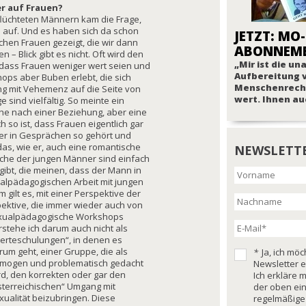
er auf Frauen?
lüchteten Männern kam die Frage,
l auf. Und es haben sich da schon
JETZT: MO-
hen Frauen gezeigt, die wir dann
ABONNEM
n – Blick gibt es nicht. Oft wird den
„Mir ist die u
 dass Frauen weniger wert seien und
Aufbereitung 
ops aber Buben erlebt, die sich
Menschenrech
ng mit Vehemenz auf die Seite von
wert. Ihnen au
sind vielfältig. So meinte ein
che nach einer Beziehung, aber eine
h so ist, dass Frauen eigentlich gar
 er in Gesprächen so gehört und
das, wie er, auch eine romantische
NEWSLETT
nsche der jungen Männer sind einfach
gibt, die meinen, dass der Mann in
ualpädagogischen Arbeit mit jungen
gilt es, mit einer Perspektive der
ektive, die immer wieder auch von
xua
lpädagogische Workshops
rstehe ich darum auch nicht als
erteschulungen“, in denen es
rum geht, einer Gruppe, die als
*
Ja, ich mö
mogen und problematisch gedacht
Newsletter e
rd, den korrekten oder gar den
Ich erkläre 
sterreichischen“ Umgang mit
der oben ei
xualität beizubringen. Diese
regelmäßige