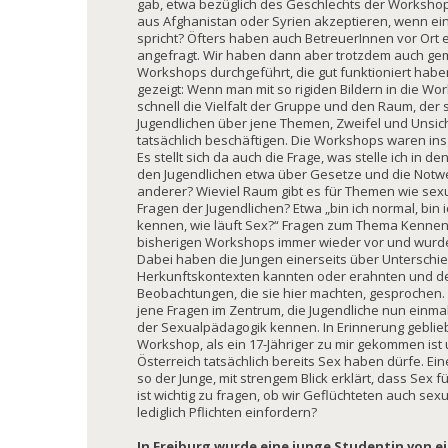
gab, etwa bezüglich des Geschlechts der Worksho
aus Afghanistan oder Syrien akzeptieren, wenn ein
spricht? Öfters haben auch BetreuerInnen vor Ort 
angefragt. Wir haben dann aber trotzdem auch gemi
Workshops durchgeführt, die gut funktioniert haben.
gezeigt: Wenn man mit so rigiden Bildern in die W
schnell die Vielfalt der Gruppe und den Raum, der 
Jugendlichen über jene Themen, Zweifel und Unsiche
tatsächlich beschäftigen. Die Workshops waren i
Es stellt sich da auch die Frage, was stelle ich in d
den Jugendlichen etwa über Gesetze und die Notw
anderer? Wieviel Raum gibt es für Themen wie sexue
Fragen der Jugendlichen? Etwa „bin ich normal, bin i
kennen, wie läuft Sex?“ Fragen zum Thema Kenne
bisherigen Workshops immer wieder vor und wurden
Dabei haben die Jungen einerseits über Unterschi
Herkunftskontexten kannten oder erahnten und d
Beobachtungen, die sie hier machten, gesprochen.
jene Fragen im Zentrum, die Jugendliche nun einmal
der Sexualpädagogik kennen. In Erinnerung geblie
Workshop, als ein 17-Jähriger zu mir gekommen ist
Österreich tatsächlich bereits Sex haben dürfe. Ein
so der Junge, mit strengem Blick erklärt, dass Sex f
ist wichtig zu fragen, ob wir Geflüchteten auch se
lediglich Pflichten einfordern?
In Freiburg wurde eine junge Studentin von e