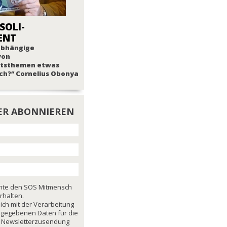
SOLI-
ENT
nabhängige
von
tsthemen etwas
ch?“ Cornelius Obonya
ER ABONNIEREN
chte den SOS Mitmensch
rhalten.
mich mit der Verarbeitung
ngegebenen Daten für die
 Newsletterzusendung