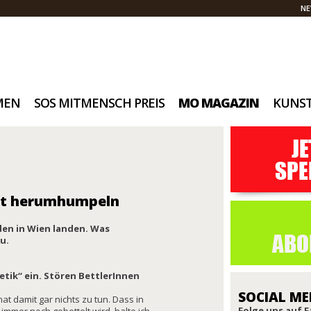
NE
MEN
SOS MITMENSCH PREIS
MO MAGAZIN
KUNS
adt herumhumpeln
den in Wien landen. Was
ku.
etik“ ein. Stören BettlerInnen
SOCIAL ME
hat damit gar nichts zu tun. Dass in
Folge uns auf 