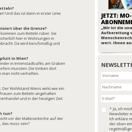
etteln?
! Und das ist dann in erster Linie
JETZT: MO-
ABONNEM
„Mir ist die u
nisiert über die Grenze?
Aufbereitung 
r kommen zum Betteln rüber. Sie
Menschenrech
sicherlich hier in Wohnungen in
wert. Ihnen au
bracht. Da wird berufsmäßig und
plizit in Wien?
Kinder in Innenstadtcafés am Graben
NEWSLETT
iefern mussten. Die trinken dort
n man nicht verhaften.
rt. Der Wohlstand Wiens wirkt wie ein
 Frauen zum Betteln angehalten
henhandel und in der heutigen Zeit
*
Ja, ich mö
h tun?
Newsletter e
nicht vor der Malteserkirche auf der
Ich erkläre 
, das muss sein?
der oben ei
regelmäßige