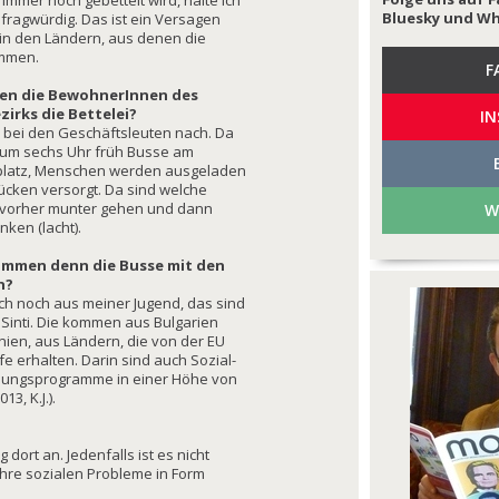
immer noch gebettelt wird, halte ich
Bluesky und W
 fragwürdig. Das ist ein Versagen
k in den Ländern, aus denen die
ommen.
F
ben die BewohnerInnen des
zirks die Bettelei?
I
 bei den Geschäftsleuten nach. Da
 um sechs Uhr früh Busse am
latz, Menschen werden ausgeladen
ücken versorgt. Da sind welche
e vorher munter gehen und dann
W
inken (lacht).
mmen denn die Busse mit den
n?
ch noch aus meiner Jugend, das sind
Sinti. Die kommen aus Bulgarien
ien, aus Ländern, die von der EU
lfe erhalten. Darin sind auch Sozial-
hungsprogramme in einer Höhe von
3, K.J.).
ort an. Jedenfalls ist es nicht
ihre sozialen Probleme in Form