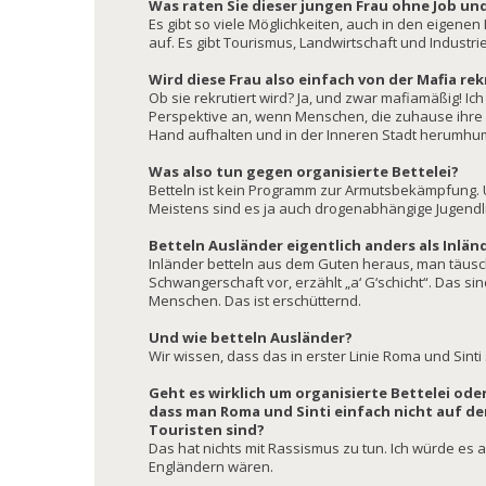
Was raten Sie dieser jungen Frau ohne Job un
Es gibt so viele Möglichkeiten, auch in den eigene
auf. Es gibt Tourismus, Landwirtschaft und Industr
Wird diese Frau also einfach von der Mafia rek
Ob sie rekrutiert wird? Ja, und zwar mafiamäßig! Ic
Perspektive an, wenn Menschen, die zuhause ihre
Hand aufhalten und in der Inneren Stadt herumhu
Was also tun gegen organisierte Bettelei?
Betteln ist kein Programm zur Armutsbekämpfung.
Meistens sind es ja auch drogenabhängige Jugendli
Betteln Ausländer eigentlich anders als Inlän
Inländer betteln aus dem Guten heraus, man täusc
Schwangerschaft vor, erzählt „a‘ G‘schicht“. Das sin
Menschen. Das ist erschütternd.
Und wie betteln Ausländer?
Wir wissen, dass das in erster Linie Roma und Sinti
Geht es wirklich um organisierte Bettelei oder
dass man Roma und Sinti einfach nicht auf de
Touristen sind?
Das hat nichts mit Rassismus zu tun. Ich würde e
Engländern wären.