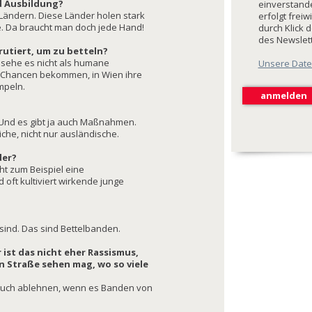
d Ausbildung?
einverstande
n Ländern. Diese Länder holen stark
erfolgt freiw
ie. Da braucht man doch jede Hand!
durch Klick 
des Newslet
rutiert, um zu betteln?
h sehe es nicht als humane
Unsere Date
 Chancen bekommen, in Wien ihre
mpeln.
 Und es gibt ja auch Maßnahmen.
che, nicht nur ausländische.
der?
ht zum Beispiel eine
d oft kultiviert wirkende junge
 sind. Das sind Bettelbanden.
 ist das nicht eher Rassismus,
n Straße sehen mag, wo so viele
s auch ablehnen, wenn es Banden von