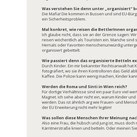
Was verstehen Sie denn unter „organisiert“ b
Die Mafia! Die kommen in Bussen und sind EU-Bürger
ein Sicherheitsproblem.
Mal konkret, wie reisen die BettlerInnen orga
Ich glaube nicht, dass sie an der Grenze sagen: Wi
reisen wöchentlich als Touristen ein. Manche sind 
Hernals oder Favoriten menschenunwürdig unterge
organisiert gebettelt.
Wie passiert denn das organisierte Betteln ex
Durch Kinder. Ein mir bekannter Rechtsanwalt hat 
fotografiert, wo sie ihren Kontrolloren das Geld abl
Kaffee. Die Polizei kann wenig machen, Kinder kan
Werden die Roma und Sinti in Wien reich?
Für dortige Verhältnisse sind ein paar Euro viel we
Magnet. Ich sehe aber nicht ein, warum Kinder und
werden. Das ist ähnlich arg wie Frauen- und Mensc
der EU Erweiterung nicht mehr legitim!
Was sollen diese Menschen Ihrer Meinung nac
Also eine Frau, die hübsch und jung ist, muss doch 
Kärntnerstraße knien und betteln. Oder meinen Sie