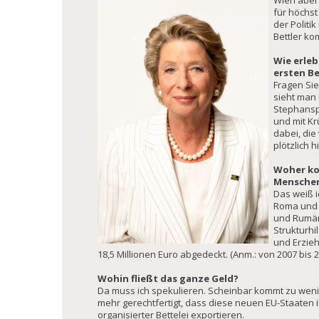
Wien aber 
für höchst
der Politi
Bettler k
Wie erle
ersten Be
Fragen Sie
sieht man
Stephansp
und mit Kr
dabei, di
plötzlich h
Woher ko
Mensche
Das weiß i
Roma und 
und Rumän
Strukturhi
und Erzie
18,5 Millionen Euro abgedeckt. (Anm.: von 2007 bis 201
Wohin fließt das ganze Geld?
Da muss ich spekulieren. Scheinbar kommt zu wenig d
mehr gerechtfertigt, dass diese neuen EU-Staaten 
organisierter Bettelei exportieren.