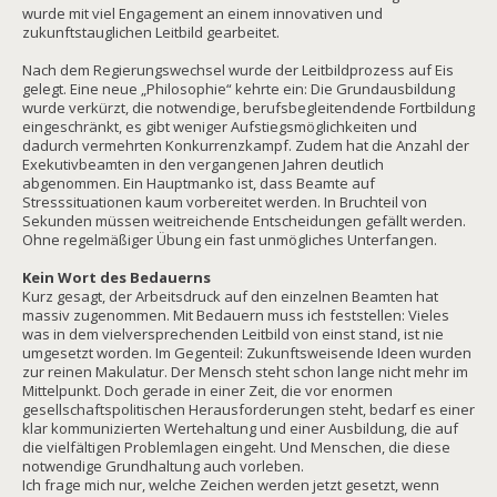
wurde mit viel Engagement an einem innovativen und
zukunftstauglichen Leitbild gearbeitet.
Nach dem Regierungswechsel wurde der Leitbildprozess auf Eis
gelegt. Eine neue „Philosophie“ kehrte ein: Die Grundausbildung
wurde verkürzt, die notwendige, berufsbegleitendende Fortbildung
eingeschränkt, es gibt weniger Aufstiegsmöglichkeiten und
dadurch vermehrten Konkurrenzkampf. Zudem hat die Anzahl der
Exekutivbeamten in den vergangenen Jahren deutlich
abgenommen. Ein Hauptmanko ist, dass Beamte auf
Stresssituationen kaum vorbereitet werden. In Bruchteil von
Sekunden müssen weitreichende Entscheidungen gefällt werden.
Ohne regelmäßiger Übung ein fast unmögliches Unterfangen.
Kein Wort des Bedauerns
Kurz gesagt, der Arbeitsdruck auf den einzelnen Beamten hat
massiv zugenommen. Mit Bedauern muss ich feststellen: Vieles
was in dem vielversprechenden Leitbild von einst stand, ist nie
umgesetzt worden. Im Gegenteil: Zukunftsweisende Ideen wurden
zur reinen Makulatur. Der Mensch steht schon lange nicht mehr im
Mittelpunkt. Doch gerade in einer Zeit, die vor enormen
gesellschaftspolitischen Herausforderungen steht, bedarf es einer
klar kommunizierten Wertehaltung und einer Ausbildung, die auf
die vielfältigen Problemlagen eingeht. Und Menschen, die diese
notwendige Grundhaltung auch vorleben.
Ich frage mich nur, welche Zeichen werden jetzt gesetzt, wenn