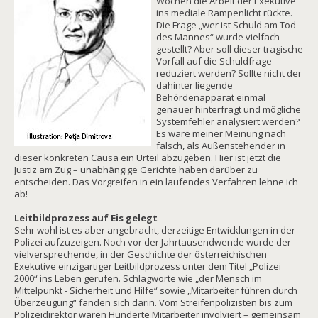
Wochen die Arbeit der Exekutive
ins mediale Rampenlicht rückte.
Die Frage „wer ist Schuld am Tod
des Mannes“ wurde vielfach
gestellt? Aber soll dieser tragische
Vorfall auf die Schuldfrage
reduziert werden? Sollte nicht der
dahinter liegende
Behördenapparat einmal
genauer hinterfragt und mögliche
Systemfehler analysiert werden?
Es wäre meiner Meinung nach
falsch, als Außenstehender in
dieser konkreten Causa ein Urteil abzugeben. Hier ist jetzt die
Justiz am Zug – unabhängige Gerichte haben darüber zu
entscheiden. Das Vorgreifen in ein laufendes Verfahren lehne ich
ab!
Leitbildprozess auf Eis gelegt
Sehr wohl ist es aber angebracht, derzeitige Entwicklungen in der
Polizei aufzuzeigen. Noch vor der Jahrtausendwende wurde der
vielversprechende, in der Geschichte der österreichischen
Exekutive einzigartiger Leitbildprozess unter dem Titel „Polizei
2000“ ins Leben gerufen. Schlagworte wie „der Mensch im
Mittelpunkt - Sicherheit und Hilfe“ sowie „Mitarbeiter führen durch
Überzeugung“ fanden sich darin. Vom Streifenpolizisten bis zum
Polizeidirektor waren Hunderte Mitarbeiter involviert – gemeinsam