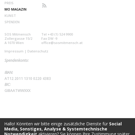
PREIS
MO MAGAZIN
KUNST
SPENDEN
SOS Mitmensch
Tel +43 (1) 524 9900
Zollergasse 15/2
Fax DW -9
A 1070 Wien
office@sosmitmensch.at
Impressum
|
Datenschutz
Spendenkonto:
IBAN:
AT12 2011 1310 0220 4383
BIC:
GIBAATWWXXX
Hallo! Könnten wir bitte einige zusätzliche Dienste für
Social
Media, Sonstiges, Analyse & Systemtechnische
Notwendigkeit
aktivieren? Sie können Ihre Zustimmung später