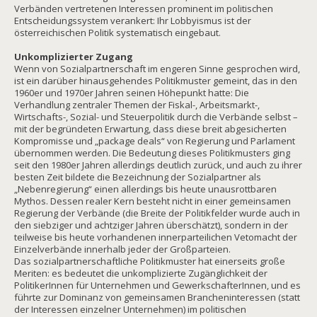
Verbänden vertretenen Interessen prominent im politischen
Entscheidungssystem verankert: Ihr Lobbyismus ist der
österreichischen Politik systematisch eingebaut.
Unkomplizierter Zugang
Wenn von Sozialpartnerschaft im engeren Sinne gesprochen wird,
ist ein darüber hinausgehendes Politikmuster gemeint, das in den
1960er und 1970er Jahren seinen Höhepunkt hatte: Die
Verhandlung zentraler Themen der Fiskal-, Arbeitsmarkt-,
Wirtschafts-, Sozial- und Steuerpolitik durch die Verbände selbst –
mit der begründeten Erwartung, dass diese breit abgesicherten
Kompromisse und „package deals“ von Regierung und Parlament
übernommen werden. Die Bedeutung dieses Politikmusters ging
seit den 1980er Jahren allerdings deutlich zurück, und auch zu ihrer
besten Zeit bildete die Bezeichnung der Sozialpartner als
„Nebenregierung“ einen allerdings bis heute unausrottbaren
Mythos. Dessen realer Kern besteht nicht in einer gemeinsamen
Regierung der Verbände (die Breite der Politikfelder wurde auch in
den siebziger und achtziger Jahren überschätzt), sondern in der
teilweise bis heute vorhandenen innerparteilichen Vetomacht der
Einzelverbände innerhalb jeder der Großparteien.
Das sozialpartnerschaftliche Politikmuster hat einerseits große
Meriten: es bedeutet die unkomplizierte Zugänglichkeit der
PolitikerInnen für Unternehmen und GewerkschafterInnen, und es
führte zur Dominanz von gemeinsamen Brancheninteressen (statt
der Interessen einzelner Unternehmen) im politischen