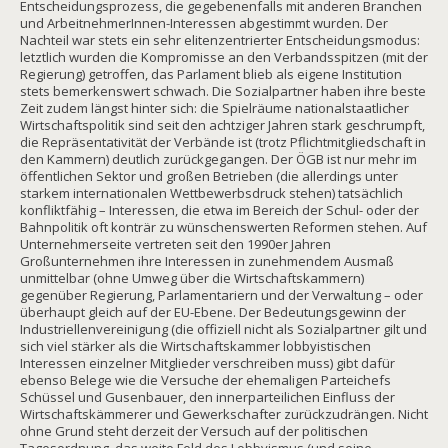
Entscheidungsprozess, die gegebenenfalls mit anderen Branchen
und ArbeitnehmerInnen-Interessen abgestimmt wurden. Der
Nachteil war stets ein sehr elitenzentrierter Entscheidungsmodus:
letztlich wurden die Kompromisse an den Verbandsspitzen (mit der
Regierung) getroffen, das Parlament blieb als eigene Institution
stets bemerkenswert schwach. Die Sozialpartner haben ihre beste
Zeit zudem längst hinter sich: die Spielräume nationalstaatlicher
Wirtschaftspolitik sind seit den achtziger Jahren stark geschrumpft,
die Repräsentativität der Verbände ist (trotz Pflichtmitgliedschaft in
den Kammern) deutlich zurückgegangen. Der ÖGB ist nur mehr im
öffentlichen Sektor und großen Betrieben (die allerdings unter
starkem internationalen Wettbewerbsdruck stehen) tatsächlich
konfliktfähig – Interessen, die etwa im Bereich der Schul- oder der
Bahnpolitik oft konträr zu wünschenswerten Reformen stehen. Auf
Unternehmerseite vertreten seit den 1990er Jahren
Großunternehmen ihre Interessen in zunehmendem Ausmaß
unmittelbar (ohne Umweg über die Wirtschaftskammern)
gegenüber Regierung, Parlamentariern und der Verwaltung – oder
überhaupt gleich auf der EU-Ebene. Der Bedeutungsgewinn der
Industriellenvereinigung (die offiziell nicht als Sozialpartner gilt und
sich viel stärker als die Wirtschaftskammer lobbyistischen
Interessen einzelner Mitglieder verschreiben muss) gibt dafür
ebenso Belege wie die Versuche der ehemaligen Parteichefs
Schüssel und Gusenbauer, den innerparteilichen Einfluss der
Wirtschaftskämmerer und Gewerkschafter zurückzudrängen. Nicht
ohne Grund steht derzeit der Versuch auf der politischen