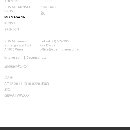
THEMEN
PRESSE
SOS MITMENSCH
KONTAKT
PREIS
MO MAGAZIN
KUNST
SPENDEN
SOS Mitmensch
Tel +43 (1) 524 9900
Zollergasse 15/2
Fax DW -9
A 1070 Wien
office@sosmitmensch.at
Impressum
|
Datenschutz
Spendenkonto:
IBAN:
AT12 2011 1310 0220 4383
BIC:
GIBAATWWXXX