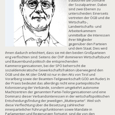
traditionell die Domäne
der Sozialpartner. Dabei
sind zwei Ebenen zu
unterscheiden: Einerseits
vertreten der ÖGB und die
Wirtschafts-,
Landwirtschafts- und
Arbeiterkammern
unmittelbar die Interessen
ihrer Mitglieder
gegenüber den Parteien
und dem Staat. Dies wird
ihnen dadurch erleichtert, dass sie mit den beiden Großparteien
eng verflochten sind: Seitens der ÖVP dominieren Wirtschaftsbund
und Bauernbund politisch die entsprechenden
Kammerorganisationen, bei der SPÖ beherrscht die
sozialdemokratische Gewerkschaftsfraktion überwiegend den
ÖGB und die AK (der ÖAAB ist nur in den AKs von Tirol und
Vorarlberg sowie der Beamten-Teilgewerkschaft GÖD am Ruder). In
der Praxis bedeutet das allerdings nicht eine parteipolitische
Kolonisierung der Verbände, sondern umgekehrt autonome
Machtzentren der genannten Partei-Teilorganisationen und eine
Dominanz dieser Verbandsinteressen in der wirtschaftspolitischen
Entscheidungsfindung der jeweiligen „Mutterpartei“. Weil sich
diese Verflechtung über die Besetzung zahlreicher
innerparteilicher Führungsfunktionen sowie Mandate in
Parlamenten und Regierungen fortsetzt, sind die von den