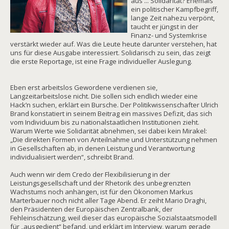
aus ... Solidarität? Ehemals
ein politischer Kampfbegriff,
lange Zeit nahezu verpönt,
taucht er jüngst in der
Finanz- und Systemkrise
verstärkt wieder auf. Was die Leute heute darunter verstehen, hat
uns für diese Ausgabe interessiert. Solidarisch zu sein, das zeigt
die erste Reportage, ist eine Frage individueller Auslegung.
Eben erst arbeitslos Gewordene verdienen sie,
Langzeitarbeitslose nicht. Die sollen sich endlich wieder eine
Hack’n suchen, erklärt ein Bursche. Der Politikwissenschafter Ulrich
Brand konstatiert in seinem Beitrag ein massives Defizit, das sich
vom Individuum bis zu nationalstaatlichen Institutionen zieht.
Warum Werte wie Solidarität abnehmen, sei dabei kein Mirakel:
„Die direkten Formen von Anteilnahme und Unterstützung nehmen
in Gesellschaften ab, in denen Leistung und Verantwortung
individualisiert werden“, schreibt Brand.
Auch wenn wir dem Credo der Flexibilisierung in der
Leistungsgesellschaft und der Rhetorik des unbegrenzten
Wachstums noch anhängen, ist für den Ökonomen Markus
Marterbauer noch nicht aller Tage Abend. Er zeiht Mario Draghi,
den Präsidenten der Europäischen Zentralbank, der
Fehleinschätzung, weil dieser das europäische Sozialstaatsmodell
für „ausgedient“ befand, und erklärt im Interview, warum gerade