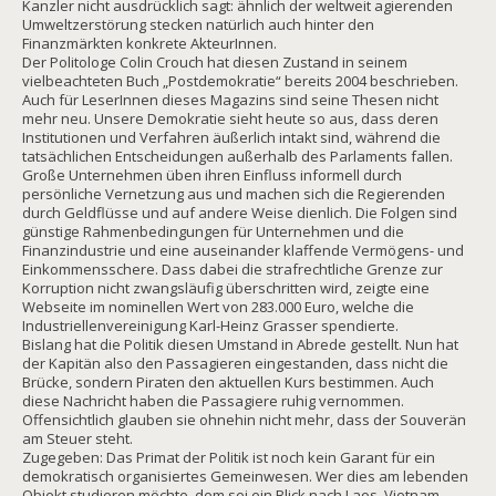
Kanzler nicht ausdrücklich sagt: ähnlich der weltweit agierenden
Umweltzerstörung stecken natürlich auch hinter den
Finanzmärkten konkrete AkteurInnen.
Der Politologe Colin Crouch hat diesen Zustand in seinem
vielbeachteten Buch „Postdemokratie“ bereits 2004 beschrieben.
Auch für LeserInnen dieses Magazins sind seine Thesen nicht
mehr neu. Unsere Demokratie sieht heute so aus, dass deren
Institutionen und Verfahren äußerlich intakt sind, während die
tatsächlichen Entscheidungen außerhalb des Parlaments fallen.
Große Unternehmen üben ihren Einfluss informell durch
persönliche Vernetzung aus und machen sich die Regierenden
durch Geldflüsse und auf andere Weise dienlich. Die Folgen sind
günstige Rahmenbedingungen für Unternehmen und die
Finanzindustrie und eine auseinander klaffende Vermögens- und
Einkommensschere. Dass dabei die strafrechtliche Grenze zur
Korruption nicht zwangsläufig überschritten wird, zeigte eine
Webseite im nominellen Wert von 283.000 Euro, welche die
Industriellenvereinigung Karl-Heinz Grasser spendierte.
Bislang hat die Politik diesen Umstand in Abrede gestellt. Nun hat
der Kapitän also den Passagieren eingestanden, dass nicht die
Brücke, sondern Piraten den aktuellen Kurs bestimmen. Auch
diese Nachricht haben die Passagiere ruhig vernommen.
Offensichtlich glauben sie ohnehin nicht mehr, dass der Souverän
am Steuer steht.
Zugegeben: Das Primat der Politik ist noch kein Garant für ein
demokratisch organisiertes Gemeinwesen. Wer dies am lebenden
Objekt studieren möchte, dem sei ein Blick nach Laos, Vietnam