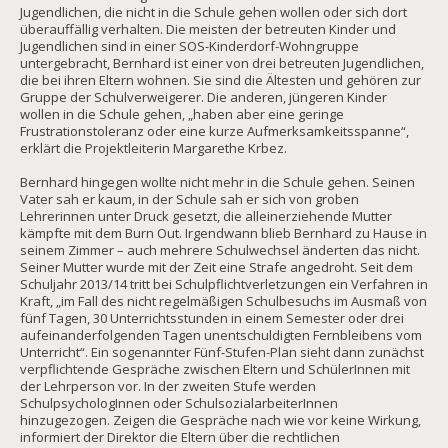
Jugendlichen, die nicht in die Schule gehen wollen oder sich dort
überauffällig verhalten. Die meisten der betreuten Kinder und
Jugendlichen sind in einer SOS-Kinderdorf-Wohngruppe
untergebracht, Bernhard ist einer von drei betreuten Jugendlichen,
die bei ihren Eltern wohnen. Sie sind die Ältesten und gehören zur
Gruppe der Schulverweigerer. Die anderen, jüngeren Kinder
wollen in die Schule gehen, „haben aber eine geringe
Frustrationstoleranz oder eine kurze Aufmerksamkeitsspanne“,
erklärt die Projektleiterin Margarethe Krbez.
Bernhard hingegen wollte nicht mehr in die Schule gehen. Seinen
Vater sah er kaum, in der Schule sah er sich von groben
Lehrerinnen unter Druck gesetzt, die alleinerziehende Mutter
kämpfte mit dem Burn Out. Irgendwann blieb Bernhard zu Hause in
seinem Zimmer – auch mehrere Schulwechsel änderten das nicht.
Seiner Mutter wurde mit der Zeit eine Strafe angedroht. Seit dem
Schuljahr 2013/14 tritt bei Schulpflichtverletzungen ein Verfahren in
Kraft, „im Fall des nicht regelmäßigen Schulbesuchs im Ausmaß von
fünf Tagen, 30 Unterrichtsstunden in einem Semester oder drei
aufeinanderfolgenden Tagen unentschuldigten Fernbleibens vom
Unterricht“. Ein sogenannter Fünf-Stufen-Plan sieht dann zunächst
verpflichtende Gespräche zwischen Eltern und SchülerInnen mit
der Lehrperson vor. In der zweiten Stufe werden
SchulpsychologInnen oder SchulsozialarbeiterInnen
hinzugezogen. Zeigen die Gespräche nach wie vor keine Wirkung,
informiert der Direktor die Eltern über die rechtlichen