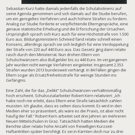
Sebastian Kurz hatte damals jedenfalls die Schulabstinenz auf
seine Agenda genommen und sich damals auf die Studie berufen,
um ein geregeltes Verfahren und auch höhere Strafen zu fordern.
Analog zur Studie forderte er verpflichtende Elterngespräche, eine
genaue statistische Erhebung und die Erforschung der Ursachen.
Ursprünglich sprach sich Kurz auch für eine Höchststrafe von 1.500
Euro aus. Bildungsministerin Schmied fand relativ schnell einen
Konsens, allerdings sprach sie sich lediglich für eine Verdoppelung
der Strafe von 220 auf 440 Euro aus. Das Gesetz ging dann relativ
rasch durch den Ministerrat. Nun drohen Eltern von
Schulschwänzern also Bußgelder bis zu 440 Euro. Im vergangenen
Jahr wurden nicht wenige Verfahren eingeleitet. Insgesamt 2.353
Strafen wurden 2013 bundesweit verhängt. In 84 Fällen gingen die
Eltern sogar als Ersatzfreiheitsstrafe für wenige Stunden ins
Gefängnis.
Eine Zahl, die für das „Delikt“ Schulschwänzen verhältnismäßig
hoch erscheint. Schulsozialarbeiter Robert Kern relativiert: „Ich
habe noch nie erlebt, dass Eltern eine Strafe tatsächlich zahlen
mussten. Ich glaube, dass es selten dazu kommt. Es wird in den
Medien eher so präsentiert, als wäre es die Praxis, ist aber nicht
häufig der Fall.“ Robert Kern arbeitet seit drei Jahren an mehreren
Neuen Mittelschulen in Graz. Tatsächlich hatten Medien die
Berichte über relativ hohe Anzahl von freiwilligen Kurzzeit-
Haftantritten später berichtigt. Es sei in Kärnten doch nur zu drei