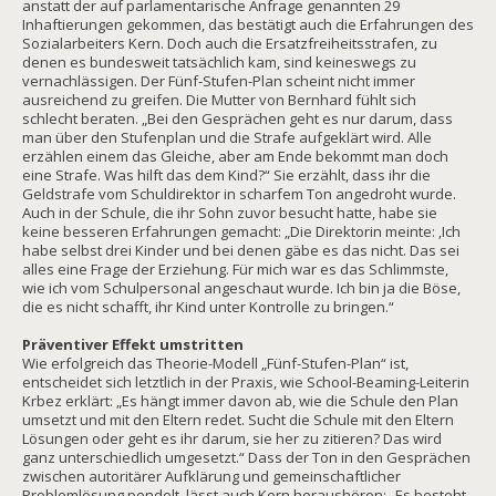
anstatt der auf parlamentarische Anfrage genannten 29
Inhaftierungen gekommen, das bestätigt auch die Erfahrungen des
Sozialarbeiters Kern. Doch auch die Ersatzfreiheitsstrafen, zu
denen es bundesweit tatsächlich kam, sind keineswegs zu
vernachlässigen. Der Fünf-Stufen-Plan scheint nicht immer
ausreichend zu greifen. Die Mutter von Bernhard fühlt sich
schlecht beraten. „Bei den Gesprächen geht es nur darum, dass
man über den Stufenplan und die Strafe aufgeklärt wird. Alle
erzählen einem das Gleiche, aber am Ende bekommt man doch
eine Strafe. Was hilft das dem Kind?“ Sie erzählt, dass ihr die
Geldstrafe vom Schuldirektor in scharfem Ton angedroht wurde.
Auch in der Schule, die ihr Sohn zuvor besucht hatte, habe sie
keine besseren Erfahrungen gemacht: „Die Direktorin meinte: ‚Ich
habe selbst drei Kinder und bei denen gäbe es das nicht. Das sei
alles eine Frage der Erziehung. Für mich war es das Schlimmste,
wie ich vom Schulpersonal angeschaut wurde. Ich bin ja die Böse,
die es nicht schafft, ihr Kind unter Kontrolle zu bringen.“
Präventiver Effekt umstritten
Wie erfolgreich das Theorie-Modell „Fünf-Stufen-Plan“ ist,
entscheidet sich letztlich in der Praxis, wie School-Beaming-Leiterin
Krbez erklärt: „Es hängt immer davon ab, wie die Schule den Plan
umsetzt und mit den Eltern redet. Sucht die Schule mit den Eltern
Lösungen oder geht es ihr darum, sie her zu zitieren? Das wird
ganz unterschiedlich umgesetzt.“ Dass der Ton in den Gesprächen
zwischen autoritärer Aufklärung und gemeinschaftlicher
Problemlösung pendelt, lässt auch Kern heraushören: „Es besteht