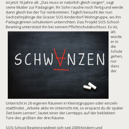
ist jetzt 16 Jahre alt. „Das muss er natürlich gleich zeigen“, sagt
seine Mutter zur Pädagogin. Ihr Sohn rauche noch fertig und werde
dann gleich bei der Tür reinkommen. Täglich besucht der nun
Sechzehnjährige die Grazer SOS-Kinderdorf-Wohngruppe, wo ihn
PädagogInnen schulextern unterrichten. Das Projekt SOS-School-
Beaming unterstützt ihn bei seinem
Pflichtschulabschluss. Es ist,
als
würde
er in
die
Schule
gehen,
nur
dass
der
Unterricht in 26 eigenen Räumen in Kleinstgruppen oder einzeln
stattfindet. „Arbeite aktiv im Unterricht mit, so ersparst du dir später
Zeit beim Lernen“, lautet einer der Lerntipps auf der beklebten
Türe des größten der drei Räume.
SOS-School Beaming widmet sich seit 2009 Kindern und