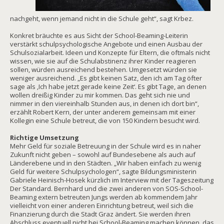
nachgeht, wenn jemand nicht in die Schule geht“, sagt Krbez.
Konkret bräuchte es aus Sicht der School-Beaming-Leiterin
verstärkt schulpsychologische Angebote und einen Ausbau der
Schulsozialarbeit. Ideen und Konzepte für Eltern, die oftmals nicht
wissen, wie sie auf die Schulabstinenz ihrer Kinder reagieren
sollen, würden ausreichend bestehen. Umgesetzt würden sie
weniger ausreichend. „Es gibt keinen Satz, den ich am Tag öfter
sage als ‚Ich habe jetzt gerade keine Zeit‘. Es gibt Tage, an denen
wollen dreißig Kinder zu mir kommen. Das geht sich nie und
nimmer in den viereinhalb Stunden aus, in denen ich dort bin“,
erzählt Robert Kern, der unter anderem gemeinsam mit einer
Kollegin eine Schule betreut, die von 150 Kindern besucht wird.
Richtige Umsetzung
Mehr Geld für soziale Betreuung in der Schule wird es in naher
Zukunft nicht geben – sowohl auf Bundesebene als auch auf
Länderebene und in den Städten. „Wir haben einfach zu wenig
Geld für weitere Schulpsychologen“, sagte Bildungsministerin
Gabriele Heinisch-Hosek kürzlich im Interview mit der Tageszeitung
Der Standard. Bernhard und die zwei anderen von SOS-School-
Beaming extern betreuten Jungs werden ab kommendem Jahr
vielleicht von einer anderen Einrichtung betreut, weil sich die
Finanzierung durch die Stadt Graz ändert. Sie werden ihren
Abschluss eventuell nicht bei School-Beaming machen können, das