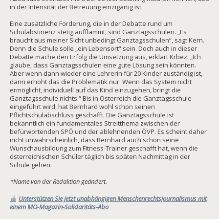
in der Intensität der Betreuung einzigartig ist.
Eine zusätzliche Forderung, die in der Debatte rund um
Schulabstinenz stetig aufflammt, sind Ganztagsschulen. „Es
braucht aus meiner Sicht unbedingt Ganztagsschulen“, sagt Kern.
Denn die Schule solle „ein Lebensort“ sein. Doch auch in dieser
Debatte mache den Erfolg die Umsetzung aus, erklärt Krbez: „Ich
glaube, dass Ganztagsschulen eine gute Lösung sein könnten.
Aber wenn dann wieder eine Lehrerin für 20 Kinder zuständig ist,
dann erhöht das die Problematik nur. Wenn das System nicht
ermöglicht, individuell auf das Kind einzugehen, bringt die
Ganztagsschule nichts.“ Bis in Österreich die Ganztagsschule
eingeführt wird, hat Bernhard wohl schon seinen
Pflichtschulabschluss geschafft. Die Ganztagsschule ist
bekanntlich ein fundamentales Streitthema zwischen der
befürwortenden SPÖ und der ablehnenden ÖVP. Es scheint daher
nicht unwahrscheinlich, dass Bernhard auch schon seine
Wunschausbildung zum Fitness-Trainer geschafft hat, wenn die
österreichischen Schüler täglich bis späten Nachmittag in der
Schule gehen.
*Name von der Redaktion geändert.
Unterstützen Sie jetzt unabhängigen Menschenrechtsjournalismus mit
einem MO-Magazin-Solidaritäts-Abo