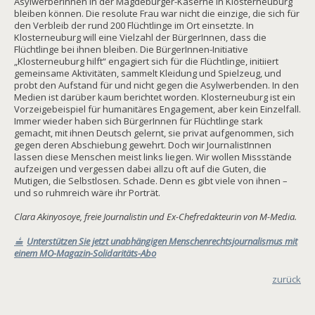
AsylwerberInnen in der Magdeburger-Kaserne in Klosterneuburg
bleiben können. Die resolute Frau war nicht die einzige, die sich für
den Verbleib der rund 200 Flüchtlinge im Ort einsetzte. In
Klosterneuburg will eine Vielzahl der BürgerInnen, dass die
Flüchtlinge bei ihnen bleiben. Die BürgerInnen-Initiative
„Klosterneuburg hilft“ engagiert sich für die Flüchtlinge, initiiert
gemeinsame Aktivitäten, sammelt Kleidung und Spielzeug, und
probt den Aufstand für und nicht gegen die Asylwerbenden. In den
Medien ist darüber kaum berichtet worden. Klosterneuburg ist ein
Vorzeigebeispiel für humanitäres Engagement, aber kein Einzelfall.
Immer wieder haben sich BürgerInnen für Flüchtlinge stark
gemacht, mit ihnen Deutsch gelernt, sie privat aufgenommen, sich
gegen deren Abschiebung gewehrt. Doch wir JournalistInnen
lassen diese Menschen meist links liegen. Wir wollen Missstände
aufzeigen und vergessen dabei allzu oft auf die Guten, die
Mutigen, die Selbstlosen. Schade. Denn es gibt viele von ihnen –
und so ruhmreich wäre ihr Porträt.
Clara Akinyosoye, freie Journalistin und Ex-Chefredakteurin von M-Media.
Unterstützen Sie jetzt unabhängigen Menschenrechtsjournalismus mit
einem MO-Magazin-Solidaritäts-Abo
zurück