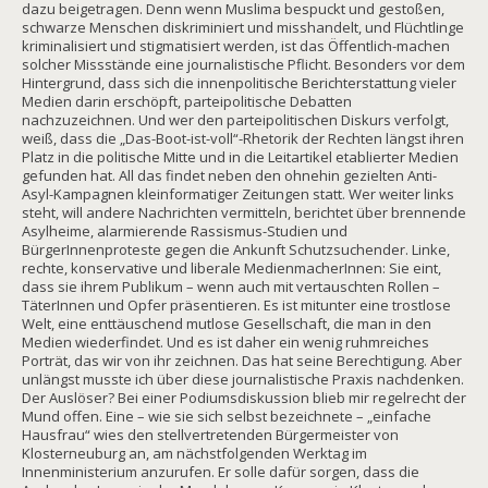
dazu beigetragen. Denn wenn Muslima bespuckt und gestoßen,
schwarze Menschen diskriminiert und misshandelt, und Flüchtlinge
kriminalisiert und stigmatisiert werden, ist das Öffentlich-machen
solcher Missstände eine journalistische Pflicht. Besonders vor dem
Hintergrund, dass sich die innenpolitische Berichterstattung vieler
Medien darin erschöpft, parteipolitische Debatten
nachzuzeichnen. Und wer den parteipolitischen Diskurs verfolgt,
weiß, dass die „Das-Boot-ist-voll“-Rhetorik der Rechten längst ihren
Platz in die politische Mitte und in die Leitartikel etablierter Medien
gefunden hat. All das findet neben den ohnehin gezielten Anti-
Asyl-Kampagnen kleinformatiger Zeitungen statt. Wer weiter links
steht, will andere Nachrichten vermitteln, berichtet über brennende
Asylheime, alarmierende Rassismus-Studien und
BürgerInnenproteste gegen die Ankunft Schutzsuchender. Linke,
rechte, konservative und liberale MedienmacherInnen: Sie eint,
dass sie ihrem Publikum – wenn auch mit vertauschten Rollen –
TäterInnen und Opfer präsentieren. Es ist mitunter eine trostlose
Welt, eine enttäuschend mutlose Gesellschaft, die man in den
Medien wiederfindet. Und es ist daher ein wenig ruhmreiches
Porträt, das wir von ihr zeichnen. Das hat seine Berechtigung. Aber
unlängst musste ich über diese journalistische Praxis nachdenken.
Der Auslöser? Bei einer Podiumsdiskussion blieb mir regelrecht der
Mund offen. Eine – wie sie sich selbst bezeichnete – „einfache
Hausfrau“ wies den stellvertretenden Bürgermeister von
Klosterneuburg an, am nächstfolgenden Werktag im
Innenministerium anzurufen. Er solle dafür sorgen, dass die