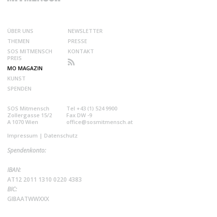
ÜBER UNS
NEWSLETTER
THEMEN
PRESSE
SOS MITMENSCH
KONTAKT
PREIS
MO MAGAZIN
KUNST
SPENDEN
SOS Mitmensch
Tel +43 (1) 524 9900
Zollergasse 15/2
Fax DW -9
A 1070 Wien
office@sosmitmensch.at
Impressum
|
Datenschutz
Spendenkonto:
IBAN:
AT12 2011 1310 0220 4383
BIC:
GIBAATWWXXX