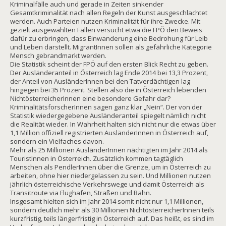
Kriminalfälle auch und gerade in Zeiten sinkender
Gesamtkriminalität nach allen Regeln der Kunst ausgeschlachtet
werden. Auch Parteien nutzen Kriminalität für ihre Zwecke. Mit
gezielt ausgewählten Fällen versucht etwa die FPÖ den Beweis
dafür zu erbringen, dass Einwanderung eine Bedrohung für Leib
und Leben darstellt. MigrantInnen sollen als gefährliche Kategorie
Mensch gebrandmarkt werden.
Die Statistik scheint der FPÖ auf den ersten Blick Recht zu geben.
Der Ausländeranteil in Österreich lag Ende 2014 bei 13,3 Prozent,
der Anteil von AusländerInnen bei den Tatverdächtigen lag
hingegen bei 35 Prozent. Stellen also die in Österreich lebenden
NichtösterreicherInnen eine besondere Gefahr dar?
KriminalitätsforscherInnen sagen ganz klar „Nein“. Der von der
Statistik wiedergegebene Ausländeranteil spiegelt nämlich nicht
die Realität wieder. In Wahrheit halten sich nicht nur die etwas über
1,1 Million offiziell registrierten AusländerInnen in Österreich auf,
sondern ein Vielfaches davon.
Mehr als 25 Millionen AusländerInnen nächtigten im Jahr 2014 als
TouristInnen in Österreich. Zusätzlich kommen tagtäglich
Menschen als PendlerInnen über die Grenze, um in Österreich zu
arbeiten, ohne hier niedergelassen zu sein. Und Millionen nutzen
jährlich österreichische Verkehrswege und damit Österreich als
Transitroute via Flughafen, Straßen und Bahn.
Insgesamt hielten sich im Jahr 2014 somit nicht nur 1,1 Millionen,
sondern deutlich mehr als 30 Millionen NichtösterreicherInnen teils
kurzfristig, teils längerfristig in Österreich auf. Das heißt, es sind im