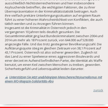
ausschließlich NichtösterreicherInnen und hier insbesondere
Asylsuchende betreffen, die wichtigsten Faktoren, die zu ihrer
Überrepräsentation in der Kriminalitätsstatistik beitragen. Auch
ihre vielfach prekäre Unterbringungssituation auf engstem Raum
führt zu einer höheren Wahrscheinlichkeit von Konflikten, die auch
tätlich werden und zu Anzeigen führen können.
Insgesamt ist die Kriminalität in Österreich jedoch in den
vergangenen 10 Jahren teils deutlich gesunken. Die
Gesamtkriminalität ging laut Bundeskriminalamt zwischen 2004 und
2014 um mehr als 18 Prozent zurück, von 644.000 auf 528.000
angezeigte Fälle. Und das trotz gestiegener Bevölkerungszahl. Die
Aufklärungsquote stieg im gleichen Zeitraum von 38,1 Prozent auf
43,1 Prozent. Österreich ist also sicherer geworden. Zugleich ist
das Land zu einer Spielwiese eines aggressiven Boulevards und
einer derzeit im Aufwind befindlichen Partei, die Identität als Waffe
benutzt, um einen Keil zwischen Menschen zu treiben, geworden.
Sicherheitsgefühl und Lebensqualität leiden darunter.
Unterstützen Sie jetzt unabhängigen Menschenrechtsjournalismus mit
einem MO-Magazin-Solidaritäts-Abo
zurück