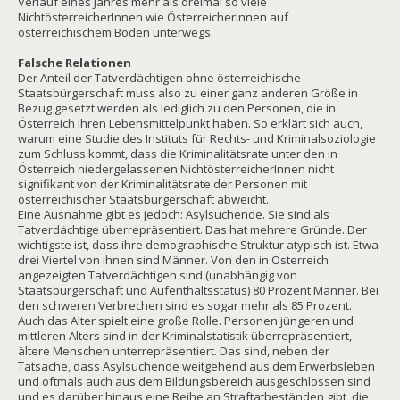
Verlauf eines Jahres mehr als dreimal so viele
NichtösterreicherInnen wie ÖsterreicherInnen auf
österreichischem Boden unterwegs.
Falsche Relationen
Der Anteil der Tatverdächtigen ohne österreichische
Staatsbürgerschaft muss also zu einer ganz anderen Größe in
Bezug gesetzt werden als lediglich zu den Personen, die in
Österreich ihren Lebensmittelpunkt haben. So erklärt sich auch,
warum eine Studie des Instituts für Rechts- und Kriminalsoziologie
zum Schluss kommt, dass die Kriminalitätsrate unter den in
Österreich niedergelassenen NichtösterreicherInnen nicht
signifikant von der Kriminalitätsrate der Personen mit
österreichischer Staatsbürgerschaft abweicht.
Eine Ausnahme gibt es jedoch: Asylsuchende. Sie sind als
Tatverdächtige überrepräsentiert. Das hat mehrere Gründe. Der
wichtigste ist, dass ihre demographische Struktur atypisch ist. Etwa
drei Viertel von ihnen sind Männer. Von den in Österreich
angezeigten Tatverdächtigen sind (unabhängig von
Staatsbürgerschaft und Aufenthaltsstatus) 80 Prozent Männer. Bei
den schweren Verbrechen sind es sogar mehr als 85 Prozent.
Auch das Alter spielt eine große Rolle. Personen jüngeren und
mittleren Alters sind in der Kriminalstatistik überrepräsentiert,
ältere Menschen unterrepräsentiert. Das sind, neben der
Tatsache, dass Asylsuchende weitgehend aus dem Erwerbsleben
und oftmals auch aus dem Bildungsbereich ausgeschlossen sind
und es darüber hinaus eine Reihe an Straftatbeständen gibt, die