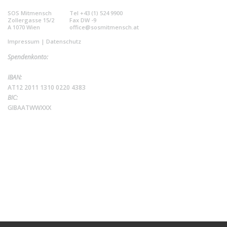
SOS Mitmensch
Tel +43 (1) 524 9900
Zollergasse 15/2
Fax DW -9
A 1070 Wien
office@sosmitmensch.at
Impressum
|
Datenschutz
Spendenkonto:
IBAN:
AT12 2011 1310 0220 4383
BIC:
GIBAATWWXXX