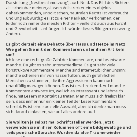
Darstellung, „Nestbeschmutzung“, auch Neid. Das Bild des Richters
als scheinbar meinungslosem Vollstrecker eines objektiv
daherkommenden, unpolitischen, neutralen Rechts ist verbraucht
und unglaubwürdig; es ist zu einer Karikatur verkommen, der
leider noch immer die meisten Richter – vielleicht auch aus Furcht
und Gewohnheit – anhängen. Ich würde dieses Bild gern ein wenig
ändern.
Es gibt derzeit eine Debatte über Hass und Hetze im Netz.
Wie gehen Sie mit den Kommentaren unter ihren Artikeln
um?
Ich lese eine recht große Zahl der Kommentare, und beantworte
manche. Da gibt es sehr unterschiedliche. Es gibt sehr viele
konstruktive Kommentare. Manche sind internetüblicher Unsinn;
manche scheinen mir von hasserfüllten, auch gefährlichen
Menschen zu stammen, die ihre Aggressionen kaum noch
unauffällig managen können. Das ist erschreckend. Auf manche
Kommentare antworte ich, weil ich es interessant und lehrreich
finde, mit Lesern in Kontakt zu treten. Man muss sich freilich klar
sein, dass immer nur ein kleiner Teil der Leser Kommentare
schreibt. Es ist eine spezielle Auswahl, aber ich denke man muss
sich darauf einlassen, wie auf alles andere auch.
Sie wollten ja selbst mal Schriftsteller werden. Jetzt
verwenden sie in ihren Kolumnen oft eine bildgewaltige und
teils poetische Sprache. Wurden da alte Träume wieder