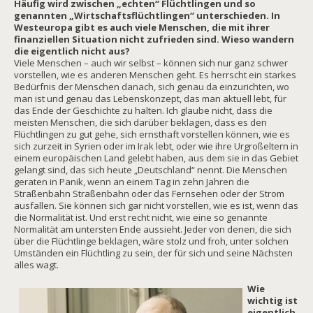
Häufig wird zwischen „echten“ Flüchtlingen und so
genannten „Wirtschaftsflüchtlingen“ unterschieden. In
Westeuropa gibt es auch viele Menschen, die mit ihrer
finanziellen Situation nicht zufrieden sind. Wieso wandern
die eigentlich nicht aus?
Viele Menschen – auch wir selbst – können sich nur ganz schwer
vorstellen, wie es anderen Menschen geht. Es herrscht ein starkes
Bedürfnis der Menschen danach, sich genau da einzurichten, wo
man ist und genau das Lebenskonzept, das man aktuell lebt, für
das Ende der Geschichte zu halten. Ich glaube nicht, dass die
meisten Menschen, die sich darüber beklagen, dass es den
Flüchtlingen zu gut gehe, sich ernsthaft vorstellen können, wie es
sich zurzeit in Syrien oder im Irak lebt, oder wie ihre Urgroßeltern in
einem europäischen Land gelebt haben, aus dem sie in das Gebiet
gelangt sind, das sich heute „Deutschland“ nennt. Die Menschen
geraten in Panik, wenn an einem Tag in zehn Jahren die
Straßenbahn Straßenbahn oder das Fernsehen oder der Strom
ausfallen. Sie können sich gar nicht vorstellen, wie es ist, wenn das
die Normalität ist. Und erst recht nicht, wie eine so genannte
Normalität am untersten Ende aussieht. Jeder von denen, die sich
über die Flüchtlinge beklagen, wäre stolz und froh, unter solchen
Umständen ein Flüchtling zu sein, der für sich und seine Nächsten
alles wagt.
Wie
wichtig ist
eigentlich