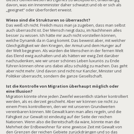
davon, was ein Innenminister daher schwatzt und ob er sich als
„geeignet“ oder überfordert erweist.
Wieso sind die Strukturen so überrascht?
Das weiß ich nicht. Freilich muss man ja zugeben, dass man selbst
auch überrascht ist. Der Mensch neigt dazu, im Nachhinein alles
besser zu wissen. Ich hätte mir auch nicht vorstellen können,
welche Dynamik da in Gang kommt. Das beweist aber, mit welcher
Gleichgültigkeit wir den Kriegen, der Armut und dem Hunger auf
der Welt begegnen. Als würden die Menschen in der fernen Welt
das Elend ewig aushalten und als hätten wir ewig Zeit darüber
nachzudenken, wie wir unser schönes Leben luxuriös zu Ende
führen können ohne uns dabei allzu schuldig zu machen. Das geht
aber nicht mehr. Und davon sind nicht nur Kanzler, Minister und
Politiker überrascht, sondern die ganze Gesellschaft.
Ist die Kontrolle von Migration überhaupt möglich oder
eine Illusion?
Migration könnte ohne jeden Zweifel wesentlich stärker kontrolliert
werden, als es derzeit geschieht. Aber wir können sie nicht zu
einem Preis kontrollieren, den wir mit unseren Grundwerten
vereinbaren können. Mit Gewalt kann man alles regeln, und die
Fähigkeit zur Gewalt ist eindeutig auf der Seite der reichen
Nationen. Wenn also die Bereitschaft da wäre, könnte man die
Mehrheit der Erdbewohner für eine gewisse Zeit mit Gewalt von
den Grenzen der reichen Gebiete zurückdrängen und so das