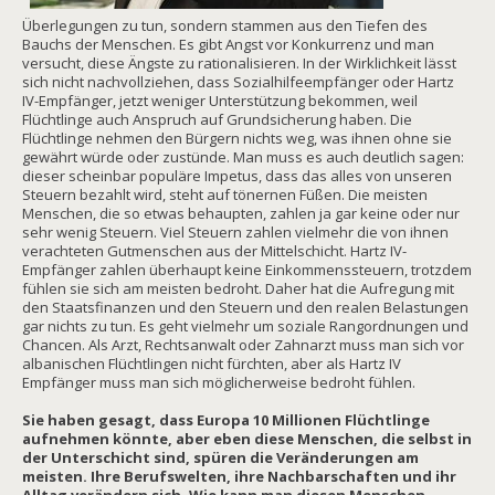
Überlegungen zu tun, sondern stammen aus den Tiefen des
Bauchs der Menschen. Es gibt Angst vor Konkurrenz und man
versucht, diese Ängste zu rationalisieren. In der Wirklichkeit lässt
sich nicht nachvollziehen, dass Sozialhilfeempfänger oder Hartz
IV-Empfänger, jetzt weniger Unterstützung bekommen, weil
Flüchtlinge auch Anspruch auf Grundsicherung haben. Die
Flüchtlinge nehmen den Bürgern nichts weg, was ihnen ohne sie
gewährt würde oder zustünde. Man muss es auch deutlich sagen:
dieser scheinbar populäre Impetus, dass das alles von unseren
Steuern bezahlt wird, steht auf tönernen Füßen. Die meisten
Menschen, die so etwas behaupten, zahlen ja gar keine oder nur
sehr wenig Steuern. Viel Steuern zahlen vielmehr die von ihnen
verachteten Gutmenschen aus der Mittelschicht. Hartz IV-
Empfänger zahlen überhaupt keine Einkommenssteuern, trotzdem
fühlen sie sich am meisten bedroht. Daher hat die Aufregung mit
den Staatsfinanzen und den Steuern und den realen Belastungen
gar nichts zu tun. Es geht vielmehr um soziale Rangordnungen und
Chancen. Als Arzt, Rechtsanwalt oder Zahnarzt muss man sich vor
albanischen Flüchtlingen nicht fürchten, aber als Hartz IV
Empfänger muss man sich möglicherweise bedroht fühlen.
Sie haben gesagt, dass Europa 10 Millionen Flüchtlinge
aufnehmen könnte, aber eben diese Menschen, die selbst in
der Unterschicht sind, spüren die Veränderungen am
meisten. Ihre Berufswelten, ihre Nachbarschaften und ihr