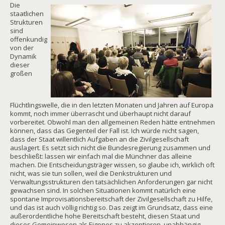
Die
staatlichen
Strukturen
sind
offenkundig
von der
Dynamik
dieser
großen
Flüchtlingswelle, die in den letzten Monaten und Jahren auf Europa
kommt, noch immer überrascht und überhaupt nicht darauf
vorbereitet. Obwohl man den allgemeinen Reden hätte entnehmen
können, dass das Gegenteil der Fall ist. Ich würde nicht sagen,
dass der Staat willentlich Aufgaben an die Zivilgesellschaft
auslagert. Es setzt sich nicht die Bundesregierung zusammen und
beschließt: lassen wir einfach mal die Münchner das alleine
machen. Die Entscheidungsträger wissen, so glaube ich, wirklich oft
nicht, was sie tun sollen, weil die Denkstrukturen und
Verwaltungsstrukturen den tatsächlichen Anforderungen gar nicht
gewachsen sind. In solchen Situationen kommt natürlich eine
spontane Improvisationsbereitschaft der Zivilgesellschaft zu Hilfe,
und das ist auch völlig richtig so. Das zeigt im Grundsatz, dass eine
außerordentliche hohe Bereitschaft besteht, diesen Staat und
dieses Gemeinwesen als Eigenes zu akzeptieren, unabhängig