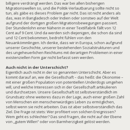
billigere verdrängt werden. Das war bei allen bisherigen
Migrationswellen so, und die Politik-Verlautbarung sollte nicht so
tun, als gäbe es dieses Problem gar nicht. Das ist nicht anders als
das, was in Bangladesch oder Indien oder sonstwo auf der Welt
aufgrund der dortigen großen Migrationsbewegungen passiert.
Der Stundenlohn einer Näherin in einer Textilfabrik fällt von 12
Cent auf 9 Cent. Und da werden sich diejenigen, die schon da sind
und 12 Cent bekommen, bedroht fühlen von den
Neuankömmlingen. Ich denke, dass wir in Europa, schon aufgrund
unserer Geschichte, unserer bestehenden Sozialstrukturen und
des ungeheuerlichen Reichtums mit derartigen Problemen in einer
existenziellen Form gar nicht befasst sein werden.
Auch nicht in der Unterschicht?
Eigentlich auch nicht in der so genannten Unterschicht. Aber es
kommt darauf an, wie die Gesellschaft – das heißt: die Ökonomie –
mit einer großen Population von potentiellen Underdogs umgehen
will, und welche Interessen sich in der Gesellschaft artikulieren
und durchsetzen. Unsere Gesellschaft ist selbstverständlich im
Grundsatz ohne weiteres dazu in der Lage, auch einer großen Zahl
von Menschen ein menschenwürdiges Leben zu ermöglichen,
selbst wenn sie nicht arbeiten. Das ist aber selbstverständlich das
Ziel. Die Frage ist stets: Wer profitiert von solchen Ereignissen?
Wem geht es schlechter? Das sind Fragen, die nicht auf der Ebene
von „gutem Willen“ oder von Barmherzigkeit gelöst werden.