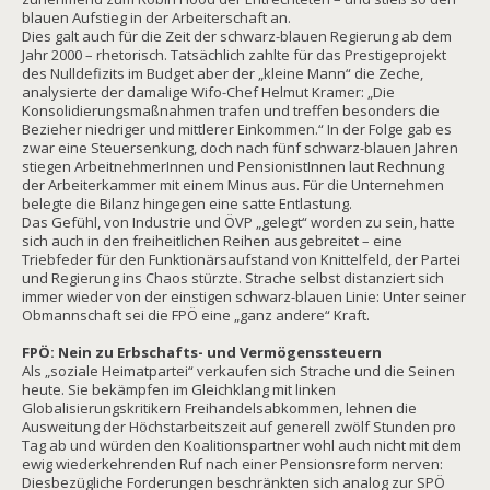
blauen Aufstieg in der Arbeiterschaft an.
Dies galt auch für die Zeit der schwarz-blauen Regierung ab dem
Jahr 2000 – rhetorisch. Tatsächlich zahlte für das Prestigeprojekt
des Nulldefizits im Budget aber der „kleine Mann“ die Zeche,
analysierte der damalige Wifo-Chef Helmut Kramer: „Die
Konsolidierungsmaßnahmen trafen und treffen besonders die
Bezieher niedriger und mittlerer Einkommen.“ In der Folge gab es
zwar eine Steuersenkung, doch nach fünf schwarz-blauen Jahren
stiegen ArbeitnehmerInnen und PensionistInnen laut Rechnung
der Arbeiterkammer mit einem Minus aus. Für die Unternehmen
belegte die Bilanz hingegen eine satte Entlastung.
Das Gefühl, von Industrie und ÖVP „gelegt“ worden zu sein, hatte
sich auch in den freiheitlichen Reihen ausgebreitet – eine
Triebfeder für den Funktionärsaufstand von Knittelfeld, der Partei
und Regierung ins Chaos stürzte. Strache selbst distanziert sich
immer wieder von der einstigen schwarz-blauen Linie: Unter seiner
Obmannschaft sei die FPÖ eine „ganz andere“ Kraft.
FPÖ: Nein zu Erbschafts- und Vermögenssteuern
Als „soziale Heimatpartei“ verkaufen sich Strache und die Seinen
heute. Sie bekämpfen im Gleichklang mit linken
Globalisierungskritikern Freihandelsabkommen, lehnen die
Ausweitung der Höchstarbeitszeit auf generell zwölf Stunden pro
Tag ab und würden den Koalitionspartner wohl auch nicht mit dem
ewig wiederkehrenden Ruf nach einer Pensionsreform nerven:
Diesbezügliche Forderungen beschränkten sich analog zur SPÖ