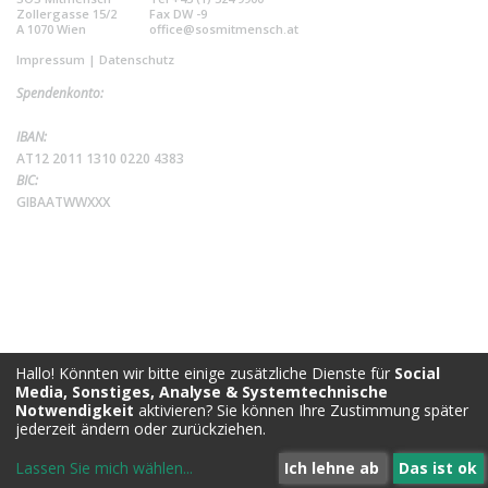
Zollergasse 15/2
Fax DW -9
A 1070 Wien
office@sosmitmensch.at
Impressum
|
Datenschutz
Spendenkonto:
IBAN:
AT12 2011 1310 0220 4383
BIC:
GIBAATWWXXX
Hallo! Könnten wir bitte einige zusätzliche Dienste für
Social
Media, Sonstiges, Analyse & Systemtechnische
Notwendigkeit
aktivieren? Sie können Ihre Zustimmung später
jederzeit ändern oder zurückziehen.
Lassen Sie mich wählen
...
Ich lehne ab
Das ist ok