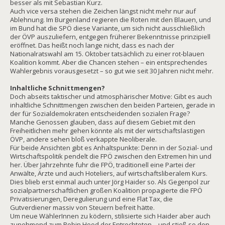
besser als mit Sebastian Kurz.
Auch vice versa stehen die Zeichen längst nicht mehr nur auf
Ablehnung. Im Burgenland regieren die Roten mit den Blauen, und
im Bund hat die SPÖ diese Variante, um sich nicht ausschließlich
der ÖVP auszuliefern, entgegen früherer Bekenntnisse prinzipiell
eröffnet. Das heißt noch lange nicht, dass es nach der
Nationalratswahl am 15. Oktober tatsächlich zu einer rot-blauen
Koalition kommt. Aber die Chancen stehen – ein entsprechendes
Wahlergebnis vorausgesetzt – so gut wie seit 30 Jahren nicht mehr.
Inhaltliche Schnittmengen?
Doch abseits taktischer und atmosphärischer Motive: Gibt es auch
inhaltliche Schnittmengen zwischen den beiden Parteien, gerade in
der für Sozialdemokraten entscheidenden sozialen Frage?
Manche Genossen glauben, dass auf diesem Gebiet mit den
Freiheitlichen mehr gehen könnte als mit der wirtschaftslastigen
ÖVP, andere sehen bloß verkappte Neoliberale.
Für beide Ansichten gibt es Anhaltspunkte: Denn in der Sozial- und
Wirtschaftspolitik pendelt die FPÖ zwischen den Extremen hin und
her. Über Jahrzehnte fuhr die FPÖ, traditionell eine Partei der
Anwälte, Ärzte und auch Hoteliers, auf wirtschaftsliberalem Kurs.
Dies blieb erst einmal auch unter Jörg Haider so. Als Gegenpol zur
sozialpartnerschaftlichen großen Koalition propagierte die FPÖ
Privatisierungen, Deregulierung und eine Flat Tax, die
Gutverdiener massiv von Steuern befreit hätte.
Um neue WählerInnen zu ködern, stilisierte sich Haider aber auch
zunehmend zum Robin Hood der Entrechteten – und stieß so den