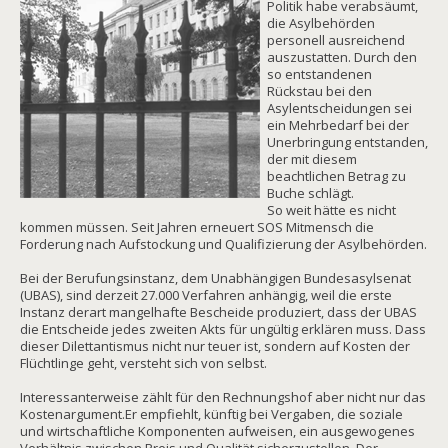
Politik habe verabsäumt,
die Asylbehörden
personell ausreichend
auszustatten. Durch den
so entstandenen
Rückstau bei den
Asylentscheidungen sei
ein Mehrbedarf bei der
Unerbringung entstanden,
der mit diesem
beachtlichen Betrag zu
Buche schlägt.
So weit hätte es nicht
kommen müssen. Seit Jahren erneuert SOS Mitmensch die
Forderung nach Aufstockung und Qualifizierung der Asylbehörden.
Bei der Berufungsinstanz, dem Unabhängigen Bundesasylsenat
(UBAS), sind derzeit 27.000 Verfahren anhängig, weil die erste
Instanz derart mangelhafte Bescheide produziert, dass der UBAS
die Entscheide jedes zweiten Akts für ungültig erklären muss. Dass
dieser Dilettantismus nicht nur teuer ist, sondern auf Kosten der
Flüchtlinge geht, versteht sich von selbst.
Interessanterweise zählt für den Rechnungshof aber nicht nur das
Kostenargument.Er empfiehlt, künftig bei Vergaben, die soziale
und wirtschaftliche Komponenten aufweisen, ein ausgewogenes