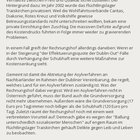
Verhältnis zwischen Preis und Qualität sicherzustellen. Der
Hintergrund dazu: Im Jahr 2002 wurde das Flüchtlingslager
Traiskirchen privatisiert. Weil die Wohlfahrtsverbände Caritas,
Diakonie, Rotes Kreuz und Volkshilfe gewisse
Betreuungsstandards nicht unterschreiten wollten, bekam eine
private Einrichtung den Zuschlag. Die massiven Defizite aufgrund
des Kostendrucks führten in Folge immer wieder zu gravierenden
Problemen.
In einem Fall greift der Rechnungshof allerdings daneben: Wenn er
in der Steigerung "der Effektuierungsquote der Dublin-Out"-Fälle
durch Verhängung der Schubhaft eine weitere Maßnahme zur
Kostensenkung sieht.
Gemeint ist damit die Abtretung der Asylverfahren an
Nachbarländer im Rahmen der Dubliner Vereinbarung, die regelt,
welches Land für ein Asylverfahren zuständig ist. Was der
Rechnungshof dabei vergisst: Wird ein Asylverfahren nicht in
Österreich geführt, muss der Bund auch die Grundversorgung
nicht mehr übernehmen. Außerdem wäre die Grundversorgung (17
Euro pro Tag) immer noch billiger als die Schubhaft (120 Euro pro
Tag). Zuletzt räumt der Rechungshof noch mit einem weit
verbreiteten Vorurteil auf: Demnach gäbe es wegen der "Ballung
unterschiedlich sozialisierter Menschen" auf engem Raum im
Flüchtlingslager Traiskirchen gehäuft Delikte gegen Leib und Leben
zu beobachten.