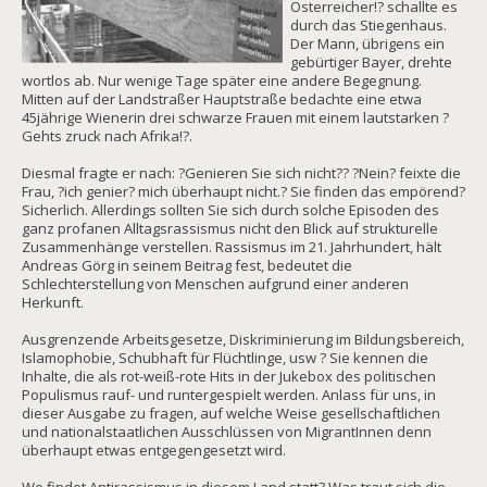
Österreicher!? schallte es
durch das Stiegenhaus.
Der Mann, übrigens ein
gebürtiger Bayer, drehte
wortlos ab. Nur wenige Tage später eine andere Begegnung.
Mitten auf der Landstraßer Hauptstraße bedachte eine etwa
45jährige Wienerin drei schwarze Frauen mit einem lautstarken ?
Gehts zruck nach Afrika!?.
Diesmal fragte er nach: ?Genieren Sie sich nicht?? ?Nein? feixte die
Frau, ?ich genier? mich überhaupt nicht.? Sie finden das empörend?
Sicherlich. Allerdings sollten Sie sich durch solche Episoden des
ganz profanen Alltagsrassismus nicht den Blick auf strukturelle
Zusammenhänge verstellen. Rassismus im 21. Jahrhundert, hält
Andreas Görg in seinem Beitrag fest, bedeutet die
Schlechterstellung von Menschen aufgrund einer anderen
Herkunft.
Ausgrenzende Arbeitsgesetze, Diskriminierung im Bildungsbereich,
Islamophobie, Schubhaft für Flüchtlinge, usw ? Sie kennen die
Inhalte, die als rot-weiß-rote Hits in der Jukebox des politischen
Populismus rauf- und runtergespielt werden. Anlass für uns, in
dieser Ausgabe zu fragen, auf welche Weise gesellschaftlichen
und nationalstaatlichen Ausschlüssen von MigrantInnen denn
überhaupt etwas entgegengesetzt wird.