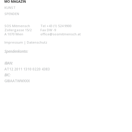
MO MAGAZIN
KUNST
SPENDEN
SOS Mitmensch
Tel +43 (1) 524 9900
Zollergasse 15/2
Fax DW -9
A 1070 Wien
office@sosmitmensch.at
Impressum
|
Datenschutz
Spendenkonto:
IBAN:
AT12 2011 1310 0220 4383
BIC:
GIBAATWWXXX