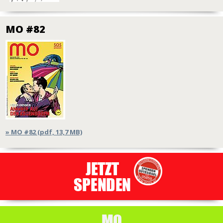
MO #82
» MO #82 (pdf, 13,7 MB)