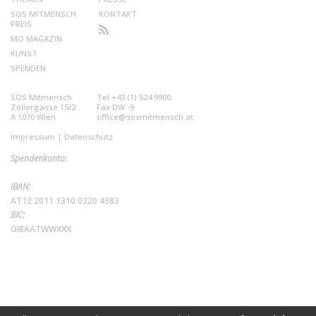
SOS MITMENSCH
KONTAKT
PREIS
MO MAGAZIN
KUNST
SPENDEN
SOS Mitmensch
Tel +43 (1) 524 9900
Zollergasse 15/2
Fax DW -9
A 1070 Wien
office@sosmitmensch.at
Impressum
|
Datenschutz
Spendenkonto:
IBAN:
AT12 2011 1310 0220 4383
BIC:
GIBAATWWXXX