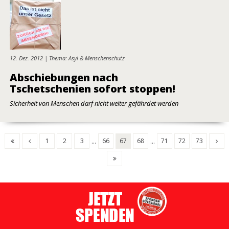
12. Dez. 2012 | Thema: Asyl & Menschenschutz
Abschiebungen nach
Tschetschenien sofort stoppen!
Sicherheit von Menschen darf nicht weiter gefährdet werden
1
2
3
66
67
68
71
72
73
...
...