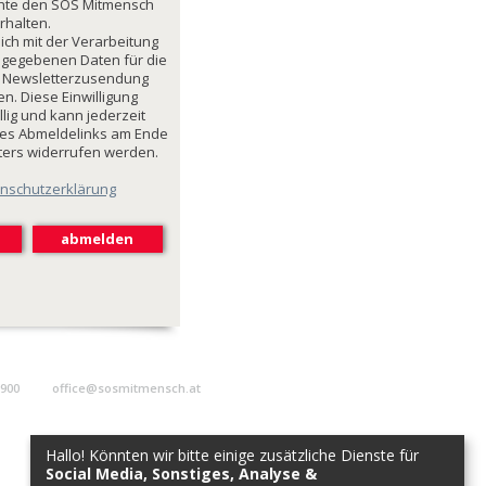
chte den SOS Mitmensch
rhalten.
mich mit der Verarbeitung
ngegebenen Daten für die
 Newsletterzusendung
n. Diese Einwilligung
illig und kann jederzeit
des Abmeldelinks am Ende
ters widerrufen werden.
nschutzerklärung
9900
office@sosmitmensch.at
Hallo! Könnten wir bitte einige zusätzliche Dienste für
Social Media, Sonstiges, Analyse &