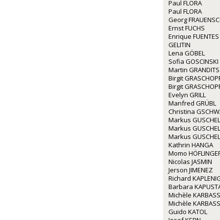
Paul FLORA
Paul FLORA
Georg FRAUENS
Ernst FUCHS
Enrique FUENTES
GELITIN
Lena GÖBEL
Sofia GOSCINSKI
Martin GRANDITS
Birgit GRASCHOP
Birgit GRASCHOP
Evelyn GRILL
Manfred GRÜBL
Christina GSCH
Markus GUSCHE
Markus GUSCHE
Markus GUSCHE
Kathrin HANGA
Momo HÖFLINGE
Nicolas JASMIN
Jerson JIMENEZ
Richard KAPLENI
Barbara KAPUST
Michèle KARBAS
Michèle KARBAS
Guido KATOL