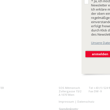
*
Ja, ich mö
Newsletter e
Ich erkläre 
der oben ei
regelmäßige
einverstande
erfolgt freiw
durch Klick 
des Newslet
Unsere Date
TER
SOS Mitmensch
Tel +43 (1) 524 
Zollergasse 15/2
Fax DW -9
A 1070 Wien
Impressum
|
Datenschutz
Spendenkonto: