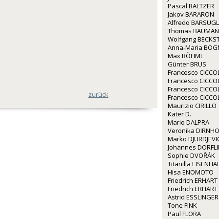
Pascal BALTZER
Jakov BARARON
Alfredo BARSUGL
Thomas BAUMA
Wolfgang BECKS
Anna-Maria BOG
Max BÖHME
Günter BRUS
Francesco CICCO
Francesco CICCO
Francesco CICCO
zurück
Francesco CICCO
Maurizio CIRILLO
Kater D.
Mario DALPRA
Veronika DIRNH
Marko DJURDJEVI
Johannes DÖRFL
Sophie DVOŘÁK
Titanilla EISENHA
Hisa ENOMOTO
Friedrich ERHART
Friedrich ERHART
Astrid ESSLINGER
Tone FINK
Paul FLORA