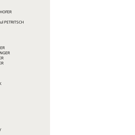
GHOFER
aul PETRITSCH
GER
INGER
ER
ER
K
Y