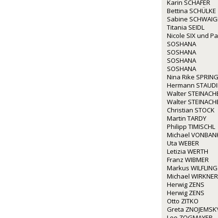
Karin SCHÄFER
Bettina SCHÜLKE
Sabine SCHWAI
Titania SEIDL
Nicole SIX und P
SOSHANA
SOSHANA
SOSHANA
SOSHANA
Nina Rike SPRIN
Hermann STAUD
Walter STEINACH
Walter STEINACH
Christian STOCK
Martin TARDY
Philipp TIMISCHL
Michael VONBAN
Uta WEBER
Letizia WERTH
Franz WIBMER
Markus WILFLING
Michael WIRKNER
Herwig ZENS
Herwig ZENS
Otto ZITKO
Greta ZNOJEMSK
Leo ZOGMAYER