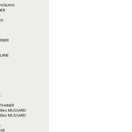
VSKAYA
HER
CH
RINER
 LANE
R
RTHANER
illes MUSSARD
illes MUSSARD
R
AYR