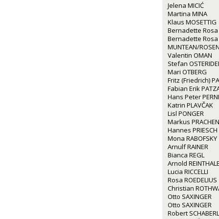
Jelena MICIĆ
Martina MINA
Klaus MOSETTIG
Bernadette Rosa
Bernadette Rosa
MUNTEAN/ROSE
Valentin OMAN
Stefan OSTERIDE
Mari OTBERG
Fritz (Friedrich) 
Fabian Erik PATZ
Hans Peter PERN
Katrin PLAVČAK
Lisl PONGER
Markus PRACHE
Hannes PRIESCH
Mona RABOFSKY
Arnulf RAINER
Bianca REGL
Arnold REINTHAL
Lucia RICCELLI
Rosa ROEDELIUS
Christian ROTH
Otto SAXINGER
Otto SAXINGER
Robert SCHABER