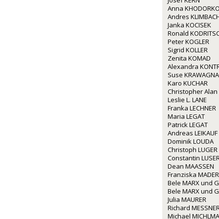
Josef KERN
Anna KHODORKO
Andres KLIMBAC
Janka KOCISEK
Ronald KODRITS
Peter KOGLER
Sigrid KOLLER
Zenita KOMAD
Alexandra KONT
Suse KRAWAGNA
Karo KUCHAR
Christopher Alan
Leslie L. LANE
Franka LECHNER
Maria LEGAT
Patrick LEGAT
Andreas LEIKAUF
Dominik LOUDA
Christoph LUGER
Constantin LUSE
Dean MAASSEN
Franziska MADE
Bele MARX und G
Bele MARX und G
Julia MAURER
Richard MESSNE
Michael MICHLM