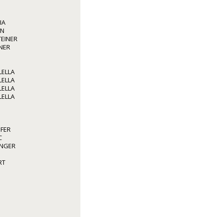
IA
NN
TEINER
NER
LELLA
LELLA
LELLA
LELLA
OFER
C
INGER
RT