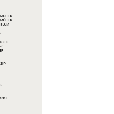
 MÜLLER
 MÜLLER
NBLUM
R
PANZER
AK
ER
NSKY
ER
WANGL
L