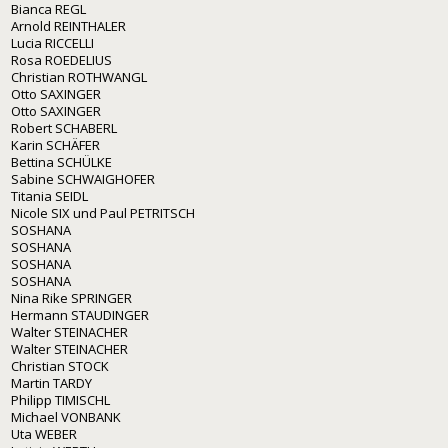
Bianca REGL
Arnold REINTHALER
Lucia RICCELLI
Rosa ROEDELIUS
Christian ROTHWANGL
Otto SAXINGER
Otto SAXINGER
Robert SCHABERL
Karin SCHÄFER
Bettina SCHÜLKE
Sabine SCHWAIGHOFER
Titania SEIDL
Nicole SIX und Paul PETRITSCH
SOSHANA
SOSHANA
SOSHANA
SOSHANA
Nina Rike SPRINGER
Hermann STAUDINGER
Walter STEINACHER
Walter STEINACHER
Christian STOCK
Martin TARDY
Philipp TIMISCHL
Michael VONBANK
Uta WEBER