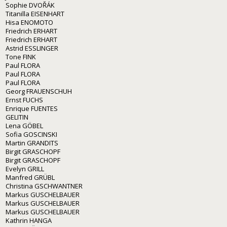
Sophie DVOŘÁK
Titanilla EISENHART
Hisa ENOMOTO
Friedrich ERHART
Friedrich ERHART
Astrid ESSLINGER
Tone FINK
Paul FLORA
Paul FLORA
Paul FLORA
Georg FRAUENSCHUH
Ernst FUCHS
Enrique FUENTES
GELITIN
Lena GÖBEL
Sofia GOSCINSKI
Martin GRANDITS
Birgit GRASCHOPF
Birgit GRASCHOPF
Evelyn GRILL
Manfred GRÜBL
Christina GSCHWANTNER
Markus GUSCHELBAUER
Markus GUSCHELBAUER
Markus GUSCHELBAUER
Kathrin HANGA