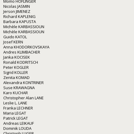
Momo HÖFLINGER
Nicolas JASMIN
Jerson JIMENEZ
Richard KAPLENIG
Barbara KAPUSTA
Michèle KARBASSIOUN
Michèle KARBASSIOUN
Guido KATOL
Josef KERN
Anna KHODORKOVSKAYA
Andres KLIMBACHER
Janka KOCISEK
Ronald KODRITSCH
Peter KOGLER
Sigrid KOLLER
Zenita KOMAD
Alexandra KONTRINER
Suse KRAWAGNA
Karo KUCHAR
Christopher Alan LANE
Leslie L. LANE
Franka LECHNER
Maria LEGAT
Patrick LEGAT
Andreas LEIKAUF
Dominik LOUDA
Christoph LUGER