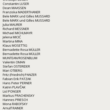
Constantin LUSER
Dean MAASSEN
Franziska MADERTHANER
Bele MARX und Gilles MUSSARD
Bele MARX und Gilles MUSSARD
Julia MAURER
Richard MESSNER
Michael MICHLMAYR
Jelena MICIĆ
Martina MINA
Klaus MOSETTIG
Bernadette Rosa MÜLLER
Bernadette Rosa MÜLLER
MUNTEAN/ROSENBLUM
Valentin OMAN
Stefan OSTERIDER
Mari OTBERG
Fritz (Friedrich) PANZER
Fabian Erik PATZAK
Hans Peter PERNER
Katrin PLAVČAK
Lisl PONGER
Markus PRACHENSKY
Hannes PRIESCH
Mona RABOFSKY
Arnulf RAINER