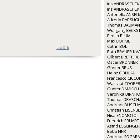
Iris ANDRASCHEK
Iris ANDRASCHEK
Antonella ANSE
Alfredo BARSUGL
Thomas BAUMA
Wolfgang BECKS
Pirmin BLUM
Max BÖHME
Catrin BOLT
zurück
Ruth BRAUER-KV
Gilbert BRETTER
Oscar BRONNER
Günter BRUS
Heinz CIBULKA
Francesco CICCO
Waltraut COOPE
Gunter DAMISCH
Veronika DIRNH
Thomas DRASCH
Andreas DUSCH
Christian EISEN
Hisa ENOMOTO
Friedrich ERHART
Astrid ESSLINGER
Beba FINK
Andreas FOGARA