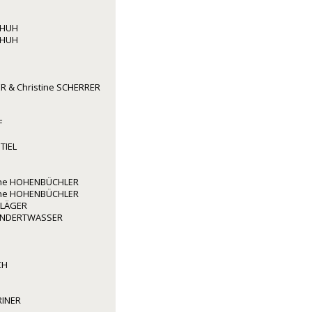
CHUH
CHUH
R & Christine SCHERRER
F
TIEL
rene HOHENBÜCHLER
rene HOHENBÜCHLER
HLÄGER
HUNDERTWASSER
CH
RINER