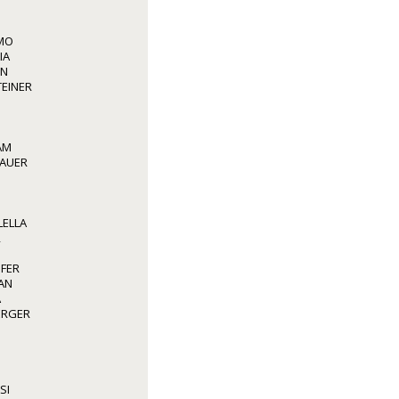
LMO
IA
NN
TEINER
AM
BAUER
LELLA
R
OFER
AN
A
BERGER
SI