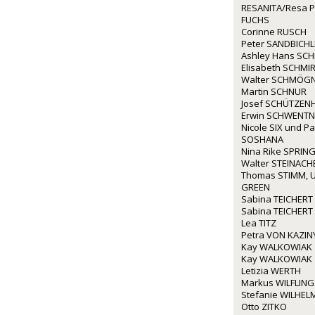
RESANITA/Resa P
FUCHS
Corinne RUSCH
Peter SANDBICHL
Ashley Hans SCH
Elisabeth SCHMIR
Walter SCHMÖG
Martin SCHNUR
Josef SCHÜTZEN
Erwin SCHWENTN
Nicole SIX und P
SOSHANA
Nina Rike SPRIN
Walter STEINACH
Thomas STIMM, U
GREEN
Sabina TEICHERT
Sabina TEICHERT
Lea TITZ
Petra VON KAZIN
Kay WALKOWIAK
Kay WALKOWIAK
Letizia WERTH
Markus WILFLING
Stefanie WILHEL
Otto ZITKO