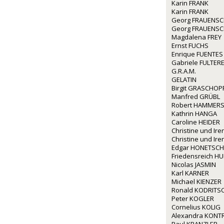
Karin FRANK
Karin FRANK
Georg FRAUENS
Georg FRAUENS
Magdalena FREY
Ernst FUCHS
Enrique FUENTES
Gabriele FULTERE
G.R.A.M.
GELATIN
Birgit GRASCHOP
Manfred GRÜBL
Robert HAMMERS
Kathrin HANGA
Caroline HEIDER
Christine und I
Christine und I
Edgar HONETSC
Friedensreich 
Nicolas JASMIN
Karl KARNER
Michael KIENZER
Ronald KODRITS
Peter KOGLER
Cornelius KOLIG
Alexandra KONT