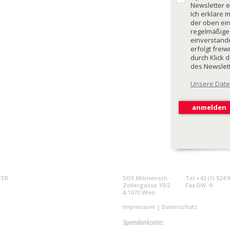
Newsletter e
Ich erkläre 
der oben ei
regelmäßige
einverstande
erfolgt freiw
durch Klick 
des Newslet
Unsere Date
TER
SOS Mitmensch
Tel +43 (1) 524 
Zollergasse 15/2
Fax DW -9
A 1070 Wien
Impressum
|
Datenschutz
Spendenkonto: