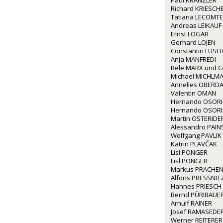
Paul KRANZLER
Richard KRIESCH
Tatiana LECOMTE
Andreas LEIKAUF
Ernst LOGAR
Gerhard LOJEN
Constantin LUSE
Anja MANFREDI
Bele MARX und G
Michael MICHLM
Annelies OBERD
Valentin OMAN
Hernando OSOR
Hernando OSOR
Martin OSTERIDE
Alessandro PAINS
Wolfgang PAVLIK
Katrin PLAVČAK
Lisl PONGER
Lisl PONGER
Markus PRACHE
Alfons PRESSNIT
Hannes PRIESCH
Bernd PÜRIBAUE
Arnulf RAINER
Josef RAMASEDE
Werner REITERER