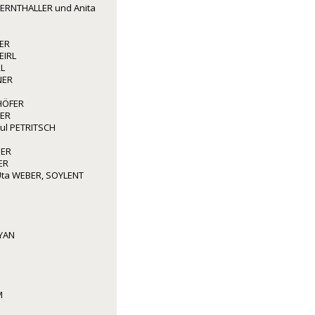
ERNTHALLER und Anita
ER
EIRL
L
NER
HÖFER
ER
aul PETRITSCH
GER
ER
ta WEBER, SOYLENT
YAN
M