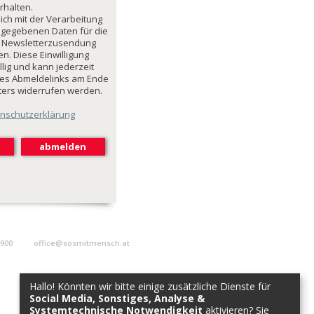
rhalten.
mich mit der Verarbeitung
ngegebenen Daten für die
 Newsletterzusendung
n. Diese Einwilligung
illig und kann jederzeit
des Abmeldelinks am Ende
ters widerrufen werden.
nschutzerklärung
9900
office@sosmitmensch.at
Hallo! Könnten wir bitte einige zusätzliche Dienste für
Social Media, Sonstiges, Analyse &
Systemtechnische Notwendigkeit
aktivieren? Sie