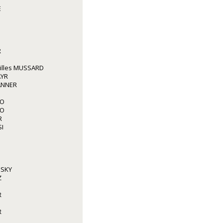
E
R
illes MUSSARD
AYR
ANNER
IO
IO
R
I
NSKY
Z
R
R