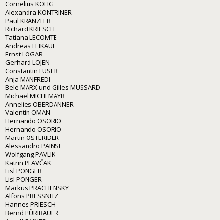
Cornelius KOLIG
Alexandra KONTRINER
Paul KRANZLER
Richard KRIESCHE
Tatiana LECOMTE
Andreas LEIKAUF
Ernst LOGAR
Gerhard LOJEN
Constantin LUSER
Anja MANFREDI
Bele MARX und Gilles MUSSARD
Michael MICHLMAYR
Annelies OBERDANNER
Valentin OMAN
Hernando OSORIO
Hernando OSORIO
Martin OSTERIDER
Alessandro PAINSI
Wolfgang PAVLIK
Katrin PLAVČAK
Lisl PONGER
Lisl PONGER
Markus PRACHENSKY
Alfons PRESSNITZ
Hannes PRIESCH
Bernd PÜRIBAUER