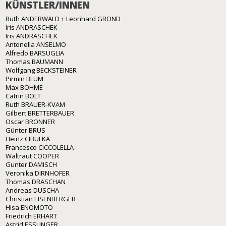
KÜNSTLER/INNEN
Ruth ANDERWALD + Leonhard GROND
Iris ANDRASCHEK
Iris ANDRASCHEK
Antonella ANSELMO
Alfredo BARSUGLIA
Thomas BAUMANN
Wolfgang BECKSTEINER
Pirmin BLUM
Max BÖHME
Catrin BOLT
Ruth BRAUER-KVAM
Gilbert BRETTERBAUER
Oscar BRONNER
Günter BRUS
Heinz CIBULKA
Francesco CICCOLELLA
Waltraut COOPER
Gunter DAMISCH
Veronika DIRNHOFER
Thomas DRASCHAN
Andreas DUSCHA
Christian EISENBERGER
Hisa ENOMOTO
Friedrich ERHART
Astrid ESSLINGER