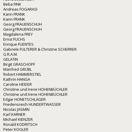
Beba FINK
Andreas FOGARASI
Karin FRANK
Karin FRANK
Georg FRAUENSCHUH
Georg FRAUENSCHUH
Magdalena FREY
Ernst FUCHS
Enrique FUENTES
Gabriele FULTERER & Christine SCHERRER
G.R.A.M.
GELATIN
Birgit GRASCHOPF
Manfred GRÜBL
Robert HAMMERSTIEL
Kathrin HANGA
Caroline HEIDER
Christine und Irene HOHENBÜCHLER
Christine und Irene HOHENBÜCHLER
Edgar HONETSCHLÄGER
Friedensreich HUNDERTWASSER
Nicolas JASMIN
Karl KARNER
Michael KIENZER
Ronald KODRITSCH
Peter KOGLER