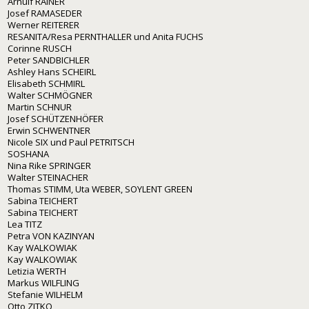
Arnulf RAINER
Josef RAMASEDER
Werner REITERER
RESANITA/Resa PERNTHALLER und Anita FUCHS
Corinne RUSCH
Peter SANDBICHLER
Ashley Hans SCHEIRL
Elisabeth SCHMIRL
Walter SCHMÖGNER
Martin SCHNUR
Josef SCHÜTZENHÖFER
Erwin SCHWENTNER
Nicole SIX und Paul PETRITSCH
SOSHANA
Nina Rike SPRINGER
Walter STEINACHER
Thomas STIMM, Uta WEBER, SOYLENT GREEN
Sabina TEICHERT
Sabina TEICHERT
Lea TITZ
Petra VON KAZINYAN
Kay WALKOWIAK
Kay WALKOWIAK
Letizia WERTH
Markus WILFLING
Stefanie WILHELM
Otto ZITKO