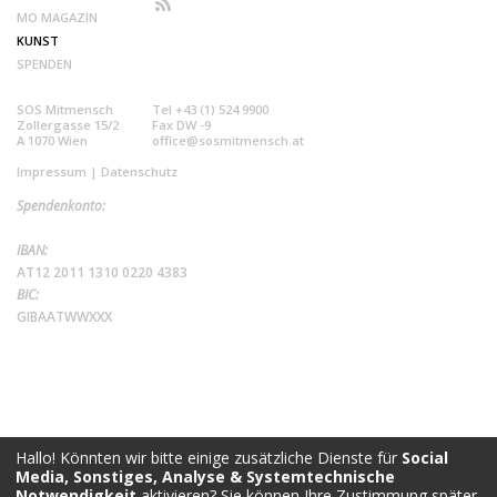
MO MAGAZIN
KUNST
SPENDEN
SOS Mitmensch
Tel +43 (1) 524 9900
Zollergasse 15/2
Fax DW -9
A 1070 Wien
office@sosmitmensch.at
Impressum
|
Datenschutz
Spendenkonto:
IBAN:
AT12 2011 1310 0220 4383
BIC:
GIBAATWWXXX
Hallo! Könnten wir bitte einige zusätzliche Dienste für
Social
Media, Sonstiges, Analyse & Systemtechnische
Notwendigkeit
aktivieren? Sie können Ihre Zustimmung später