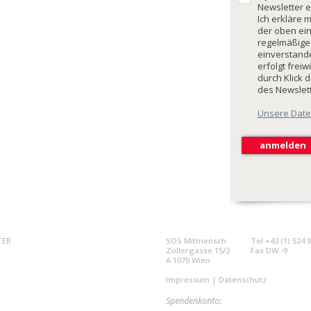
Newsletter e
Ich erkläre 
der oben ei
regelmäßige
einverstande
erfolgt freiw
durch Klick 
des Newslet
Unsere Date
TER
SOS Mitmensch
Tel +43 (1) 524 
Zollergasse 15/2
Fax DW -9
A 1070 Wien
Impressum
|
Datenschutz
Spendenkonto: