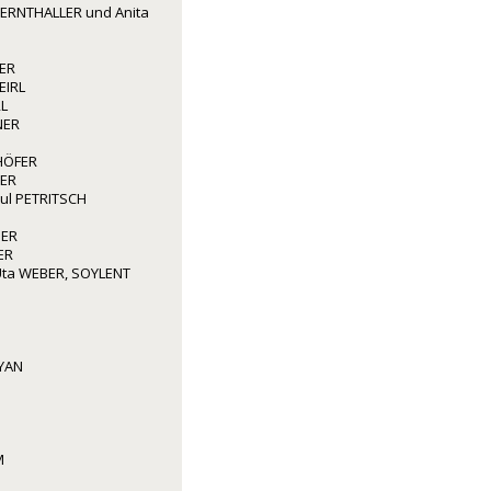
ERNTHALLER und Anita
ER
EIRL
L
NER
HÖFER
ER
aul PETRITSCH
GER
ER
ta WEBER, SOYLENT
YAN
M