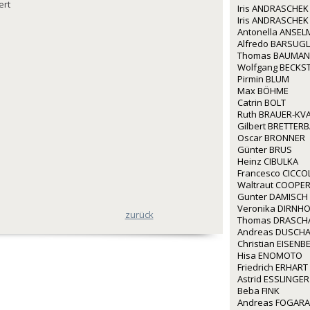
ert
Iris ANDRASCHEK
Iris ANDRASCHEK
Antonella ANSE
Alfredo BARSUGL
Thomas BAUMA
Wolfgang BECKS
Pirmin BLUM
Max BÖHME
Catrin BOLT
Ruth BRAUER-KV
Gilbert BRETTER
Oscar BRONNER
Günter BRUS
Heinz CIBULKA
Francesco CICCO
Waltraut COOPE
Gunter DAMISCH
Veronika DIRNH
zurück
Thomas DRASCH
Andreas DUSCH
Christian EISEN
Hisa ENOMOTO
Friedrich ERHART
Astrid ESSLINGER
Beba FINK
Andreas FOGARA