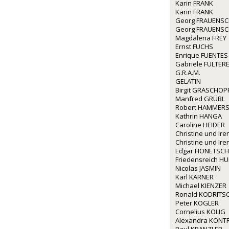
Karin FRANK
Karin FRANK
Georg FRAUENS
Georg FRAUENS
Magdalena FREY
Ernst FUCHS
Enrique FUENTES
Gabriele FULTERE
G.R.A.M.
GELATIN
Birgit GRASCHOP
Manfred GRÜBL
Robert HAMMERS
Kathrin HANGA
Caroline HEIDER
Christine und I
Christine und I
Edgar HONETSC
Friedensreich 
Nicolas JASMIN
Karl KARNER
Michael KIENZER
Ronald KODRITS
Peter KOGLER
Cornelius KOLIG
Alexandra KONT