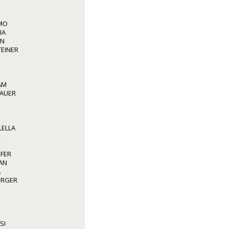
LMO
IA
NN
TEINER
AM
BAUER
LELLA
R
OFER
AN
A
BERGER
SI