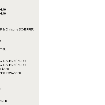
CHUH
CHUH
R & Christine SCHERRER
F
TIEL
rene HOHENBÜCHLER
rene HOHENBÜCHLER
HLÄGER
HUNDERTWASSER
CH
RINER