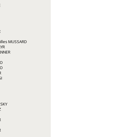
E
R
illes MUSSARD
AYR
ANNER
IO
IO
R
I
NSKY
Z
R
R