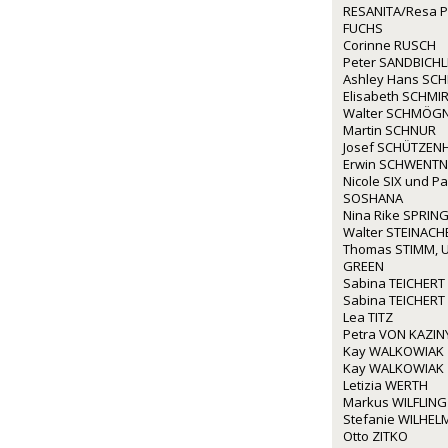
RESANITA/Resa P
FUCHS
Corinne RUSCH
Peter SANDBICHL
Ashley Hans SCH
Elisabeth SCHMIR
Walter SCHMÖG
Martin SCHNUR
Josef SCHÜTZEN
Erwin SCHWENTN
Nicole SIX und P
SOSHANA
Nina Rike SPRIN
Walter STEINACH
Thomas STIMM, U
GREEN
Sabina TEICHERT
Sabina TEICHERT
Lea TITZ
Petra VON KAZIN
Kay WALKOWIAK
Kay WALKOWIAK
Letizia WERTH
Markus WILFLING
Stefanie WILHEL
Otto ZITKO