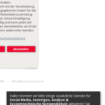
rhalten.
mich mit der Verarbeitung
ngegebenen Daten für die
 Newsletterzusendung
n. Diese Einwilligung
illig und kann jederzeit
des Abmeldelinks am Ende
ters widerrufen werden.
nschutzerklärung
9900
office@sosmitmensch.at
Hallo! Könnten wir bitte einige zusätzliche Dienste für
Social Media, Sonstiges, Analyse &
Systemtechnische Notwendigkeit
aktivieren? Sie