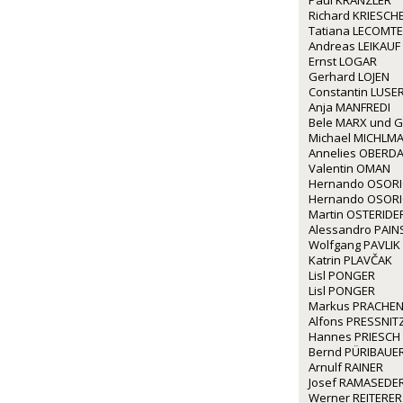
Paul KRANZLER
Richard KRIESCH
Tatiana LECOMTE
Andreas LEIKAUF
Ernst LOGAR
Gerhard LOJEN
Constantin LUSE
Anja MANFREDI
Bele MARX und G
Michael MICHLM
Annelies OBERD
Valentin OMAN
Hernando OSOR
Hernando OSOR
Martin OSTERIDE
Alessandro PAINS
Wolfgang PAVLIK
Katrin PLAVČAK
Lisl PONGER
Lisl PONGER
Markus PRACHE
Alfons PRESSNIT
Hannes PRIESCH
Bernd PÜRIBAUE
Arnulf RAINER
Josef RAMASEDE
Werner REITERER