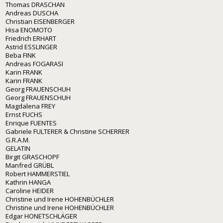
Thomas DRASCHAN
Andreas DUSCHA
Christian EISENBERGER
Hisa ENOMOTO
Friedrich ERHART
Astrid ESSLINGER
Beba FINK
Andreas FOGARASI
Karin FRANK
Karin FRANK
Georg FRAUENSCHUH
Georg FRAUENSCHUH
Magdalena FREY
Ernst FUCHS
Enrique FUENTES
Gabriele FULTERER & Christine SCHERRER
G.R.A.M.
GELATIN
Birgit GRASCHOPF
Manfred GRÜBL
Robert HAMMERSTIEL
Kathrin HANGA
Caroline HEIDER
Christine und Irene HOHENBÜCHLER
Christine und Irene HOHENBÜCHLER
Edgar HONETSCHLÄGER