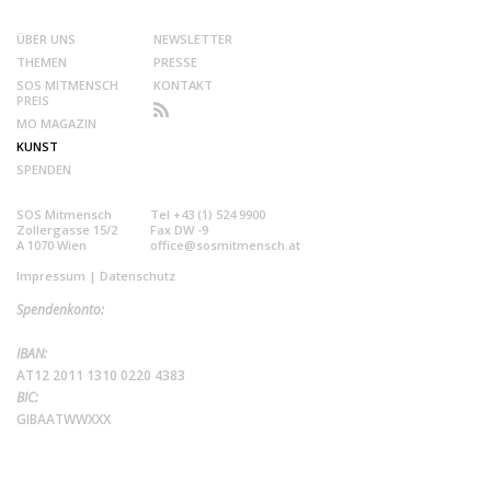
ÜBER UNS
NEWSLETTER
THEMEN
PRESSE
SOS MITMENSCH
KONTAKT
PREIS
MO MAGAZIN
KUNST
SPENDEN
SOS Mitmensch
Tel +43 (1) 524 9900
Zollergasse 15/2
Fax DW -9
A 1070 Wien
office@sosmitmensch.at
Impressum
|
Datenschutz
Spendenkonto:
IBAN:
AT12 2011 1310 0220 4383
BIC:
GIBAATWWXXX