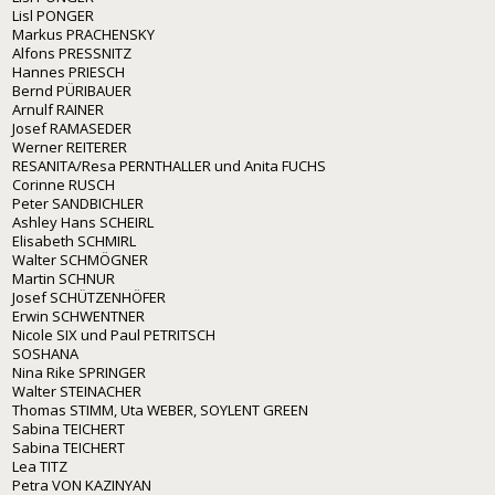
Lisl PONGER
Markus PRACHENSKY
Alfons PRESSNITZ
Hannes PRIESCH
Bernd PÜRIBAUER
Arnulf RAINER
Josef RAMASEDER
Werner REITERER
RESANITA/Resa PERNTHALLER und Anita FUCHS
Corinne RUSCH
Peter SANDBICHLER
Ashley Hans SCHEIRL
Elisabeth SCHMIRL
Walter SCHMÖGNER
Martin SCHNUR
Josef SCHÜTZENHÖFER
Erwin SCHWENTNER
Nicole SIX und Paul PETRITSCH
SOSHANA
Nina Rike SPRINGER
Walter STEINACHER
Thomas STIMM, Uta WEBER, SOYLENT GREEN
Sabina TEICHERT
Sabina TEICHERT
Lea TITZ
Petra VON KAZINYAN