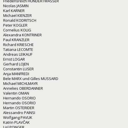
Friedensreich HUNDERTWASSER
Nicolas JASMIN
Karl KARNER
Michael KIENZER
Ronald KODRITSCH
Peter KOGLER
Cornelius KOLIG
Alexandra KONTRINER
Paul KRANZLER
Richard KRIESCHE
Tatiana LECOMTE
Andreas LEIKAUF
Ernst LOGAR
Gerhard LOJEN
Constantin LUSER
Anja MANFREDI
Bele MARX und Gilles MUSSARD
Michael MICHLMAYR
Annelies OBERDANNER
Valentin OMAN
Hernando OSORIO
Hernando OSORIO
Martin OSTERIDER
Alessandro PAINSI
Wolfgang PAVLIK
Katrin PLAVČAK
Lisl PONGER