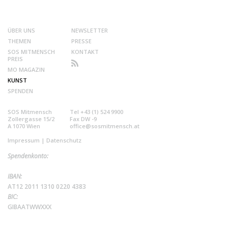
ÜBER UNS
NEWSLETTER
THEMEN
PRESSE
SOS MITMENSCH
KONTAKT
PREIS
MO MAGAZIN
KUNST
SPENDEN
SOS Mitmensch
Tel +43 (1) 524 9900
Zollergasse 15/2
Fax DW -9
A 1070 Wien
office@sosmitmensch.at
Impressum
|
Datenschutz
Spendenkonto:
IBAN:
AT12 2011 1310 0220 4383
BIC:
GIBAATWWXXX