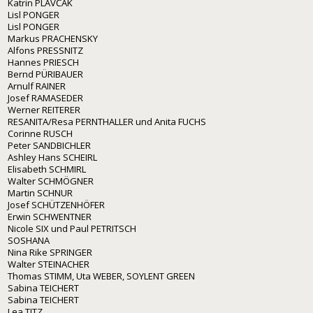
Katrin PLAVČAK
Lisl PONGER
Lisl PONGER
Markus PRACHENSKY
Alfons PRESSNITZ
Hannes PRIESCH
Bernd PÜRIBAUER
Arnulf RAINER
Josef RAMASEDER
Werner REITERER
RESANITA/Resa PERNTHALLER und Anita FUCHS
Corinne RUSCH
Peter SANDBICHLER
Ashley Hans SCHEIRL
Elisabeth SCHMIRL
Walter SCHMÖGNER
Martin SCHNUR
Josef SCHÜTZENHÖFER
Erwin SCHWENTNER
Nicole SIX und Paul PETRITSCH
SOSHANA
Nina Rike SPRINGER
Walter STEINACHER
Thomas STIMM, Uta WEBER, SOYLENT GREEN
Sabina TEICHERT
Sabina TEICHERT
Lea TITZ