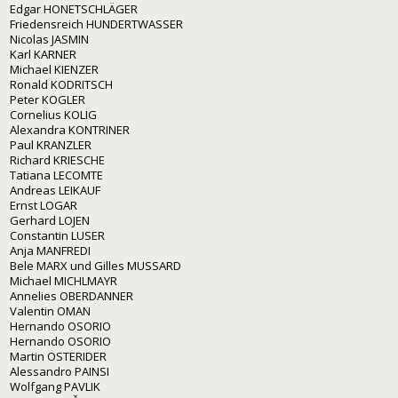
Edgar HONETSCHLÄGER
Friedensreich HUNDERTWASSER
Nicolas JASMIN
Karl KARNER
Michael KIENZER
Ronald KODRITSCH
Peter KOGLER
Cornelius KOLIG
Alexandra KONTRINER
Paul KRANZLER
Richard KRIESCHE
Tatiana LECOMTE
Andreas LEIKAUF
Ernst LOGAR
Gerhard LOJEN
Constantin LUSER
Anja MANFREDI
Bele MARX und Gilles MUSSARD
Michael MICHLMAYR
Annelies OBERDANNER
Valentin OMAN
Hernando OSORIO
Hernando OSORIO
Martin OSTERIDER
Alessandro PAINSI
Wolfgang PAVLIK