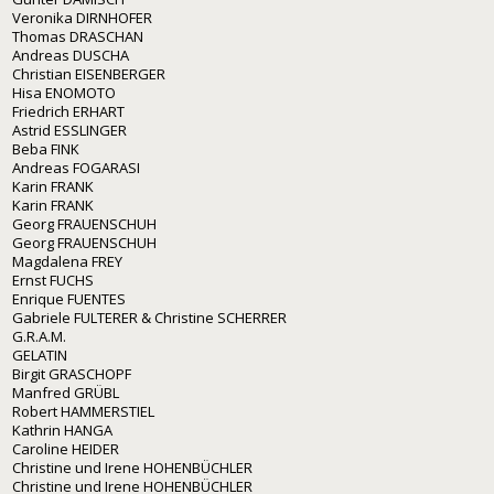
Veronika DIRNHOFER
Thomas DRASCHAN
Andreas DUSCHA
Christian EISENBERGER
Hisa ENOMOTO
Friedrich ERHART
Astrid ESSLINGER
Beba FINK
Andreas FOGARASI
Karin FRANK
Karin FRANK
Georg FRAUENSCHUH
Georg FRAUENSCHUH
Magdalena FREY
Ernst FUCHS
Enrique FUENTES
Gabriele FULTERER & Christine SCHERRER
G.R.A.M.
GELATIN
Birgit GRASCHOPF
Manfred GRÜBL
Robert HAMMERSTIEL
Kathrin HANGA
Caroline HEIDER
Christine und Irene HOHENBÜCHLER
Christine und Irene HOHENBÜCHLER