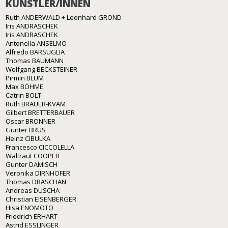
KÜNSTLER/INNEN
Ruth ANDERWALD + Leonhard GROND
Iris ANDRASCHEK
Iris ANDRASCHEK
Antonella ANSELMO
Alfredo BARSUGLIA
Thomas BAUMANN
Wolfgang BECKSTEINER
Pirmin BLUM
Max BÖHME
Catrin BOLT
Ruth BRAUER-KVAM
Gilbert BRETTERBAUER
Oscar BRONNER
Günter BRUS
Heinz CIBULKA
Francesco CICCOLELLA
Waltraut COOPER
Gunter DAMISCH
Veronika DIRNHOFER
Thomas DRASCHAN
Andreas DUSCHA
Christian EISENBERGER
Hisa ENOMOTO
Friedrich ERHART
Astrid ESSLINGER