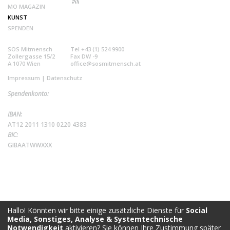
MO MAGAZIN
KUNST
SPENDEN
SOS Mitmensch
Tel +43 (1) 524 9900
Zollergasse 15/2
Fax DW -9
A 1070 Wien
office@sosmitmensch.at
Impressum
|
Datenschutz
Spendenkonto:
IBAN:
AT12 2011 1310 0220 4383
BIC:
GIBAATWWXXX
Hallo! Könnten wir bitte einige zusätzliche Dienste für
Social
Media, Sonstiges, Analyse & Systemtechnische
Notwendigkeit
aktivieren? Sie können Ihre Zustimmung später