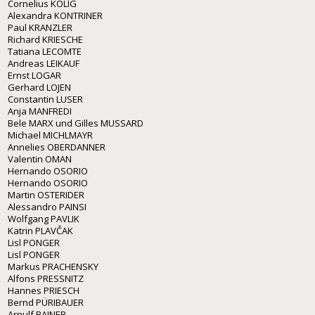
Cornelius KOLIG
Alexandra KONTRINER
Paul KRANZLER
Richard KRIESCHE
Tatiana LECOMTE
Andreas LEIKAUF
Ernst LOGAR
Gerhard LOJEN
Constantin LUSER
Anja MANFREDI
Bele MARX und Gilles MUSSARD
Michael MICHLMAYR
Annelies OBERDANNER
Valentin OMAN
Hernando OSORIO
Hernando OSORIO
Martin OSTERIDER
Alessandro PAINSI
Wolfgang PAVLIK
Katrin PLAVČAK
Lisl PONGER
Lisl PONGER
Markus PRACHENSKY
Alfons PRESSNITZ
Hannes PRIESCH
Bernd PÜRIBAUER
Arnulf RAINER