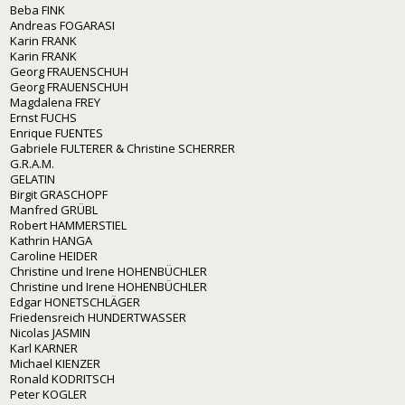
Beba FINK
Andreas FOGARASI
Karin FRANK
Karin FRANK
Georg FRAUENSCHUH
Georg FRAUENSCHUH
Magdalena FREY
Ernst FUCHS
Enrique FUENTES
Gabriele FULTERER & Christine SCHERRER
G.R.A.M.
GELATIN
Birgit GRASCHOPF
Manfred GRÜBL
Robert HAMMERSTIEL
Kathrin HANGA
Caroline HEIDER
Christine und Irene HOHENBÜCHLER
Christine und Irene HOHENBÜCHLER
Edgar HONETSCHLÄGER
Friedensreich HUNDERTWASSER
Nicolas JASMIN
Karl KARNER
Michael KIENZER
Ronald KODRITSCH
Peter KOGLER