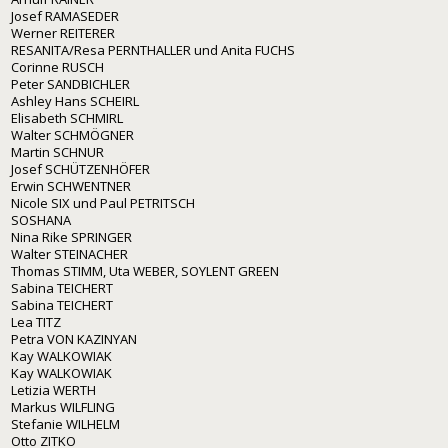
Josef RAMASEDER
Werner REITERER
RESANITA/Resa PERNTHALLER und Anita FUCHS
Corinne RUSCH
Peter SANDBICHLER
Ashley Hans SCHEIRL
Elisabeth SCHMIRL
Walter SCHMÖGNER
Martin SCHNUR
Josef SCHÜTZENHÖFER
Erwin SCHWENTNER
Nicole SIX und Paul PETRITSCH
SOSHANA
Nina Rike SPRINGER
Walter STEINACHER
Thomas STIMM, Uta WEBER, SOYLENT GREEN
Sabina TEICHERT
Sabina TEICHERT
Lea TITZ
Petra VON KAZINYAN
Kay WALKOWIAK
Kay WALKOWIAK
Letizia WERTH
Markus WILFLING
Stefanie WILHELM
Otto ZITKO