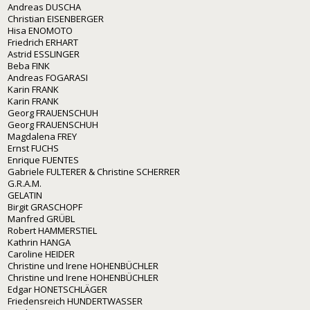
Andreas DUSCHA
Christian EISENBERGER
Hisa ENOMOTO
Friedrich ERHART
Astrid ESSLINGER
Beba FINK
Andreas FOGARASI
Karin FRANK
Karin FRANK
Georg FRAUENSCHUH
Georg FRAUENSCHUH
Magdalena FREY
Ernst FUCHS
Enrique FUENTES
Gabriele FULTERER & Christine SCHERRER
G.R.A.M.
GELATIN
Birgit GRASCHOPF
Manfred GRÜBL
Robert HAMMERSTIEL
Kathrin HANGA
Caroline HEIDER
Christine und Irene HOHENBÜCHLER
Christine und Irene HOHENBÜCHLER
Edgar HONETSCHLÄGER
Friedensreich HUNDERTWASSER