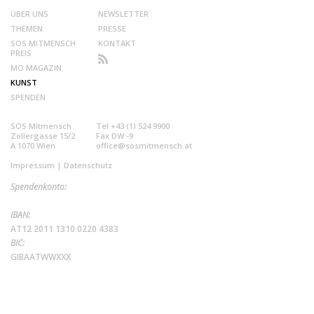
ÜBER UNS
NEWSLETTER
THEMEN
PRESSE
SOS MITMENSCH
KONTAKT
PREIS
MO MAGAZIN
KUNST
SPENDEN
SOS Mitmensch
Tel +43 (1) 524 9900
Zollergasse 15/2
Fax DW -9
A 1070 Wien
office@sosmitmensch.at
Impressum
|
Datenschutz
Spendenkonto:
IBAN:
AT12 2011 1310 0220 4383
BIC:
GIBAATWWXXX