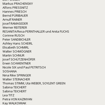
Markus PRACHENSKY
Alfons PRESSNITZ
Hannes PRIESCH
Bernd PÜRIBAUER
Arnulf RAINER
Josef RAMASEDER
Werner REITERER
RESANITA/Resa PERNTHALLER und Anita FUCHS
Corinne RUSCH
Peter SANDBICHLER
Ashley Hans SCHEIRL
Elisabeth SCHMIRL
Walter SCHMÖGNER
Martin SCHNUR
Josef SCHÜTZENHÖFER
Erwin SCHWENTNER
Nicole SIX und Paul PETRITSCH
SOSHANA
Nina Rike SPRINGER
Walter STEINACHER
Thomas STIMM, Uta WEBER, SOYLENT GREEN
Sabina TEICHERT
Sabina TEICHERT
Lea TITZ
Petra VON KAZINYAN
Kay WALKOWIAK