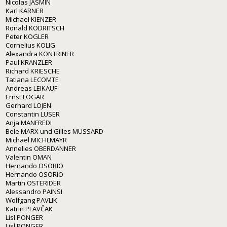
Nicolas JASMIN
Karl KARNER
Michael KIENZER
Ronald KODRITSCH
Peter KOGLER
Cornelius KOLIG
Alexandra KONTRINER
Paul KRANZLER
Richard KRIESCHE
Tatiana LECOMTE
Andreas LEIKAUF
Ernst LOGAR
Gerhard LOJEN
Constantin LUSER
Anja MANFREDI
Bele MARX und Gilles MUSSARD
Michael MICHLMAYR
Annelies OBERDANNER
Valentin OMAN
Hernando OSORIO
Hernando OSORIO
Martin OSTERIDER
Alessandro PAINSI
Wolfgang PAVLIK
Katrin PLAVČAK
Lisl PONGER
Lisl PONGER