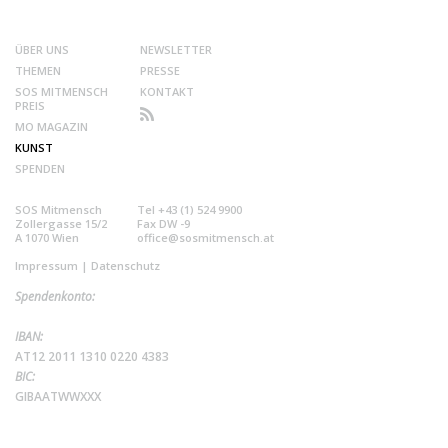
ÜBER UNS
NEWSLETTER
THEMEN
PRESSE
SOS MITMENSCH
KONTAKT
PREIS
MO MAGAZIN
KUNST
SPENDEN
SOS Mitmensch
Tel +43 (1) 524 9900
Zollergasse 15/2
Fax DW -9
A 1070 Wien
office@sosmitmensch.at
Impressum
|
Datenschutz
Spendenkonto:
IBAN:
AT12 2011 1310 0220 4383
BIC:
GIBAATWWXXX