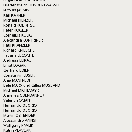
Edgar HONETSCHLÄGER
Friedensreich HUNDERTWASSER
Nicolas JASMIN
Karl KARNER
Michael KIENZER
Ronald KODRITSCH
Peter KOGLER
Cornelius KOLIG
Alexandra KONTRINER
Paul KRANZLER
Richard KRIESCHE
Tatiana LECOMTE
Andreas LEIKAUF
Ernst LOGAR
Gerhard LOJEN
Constantin LUSER
Anja MANFREDI
Bele MARX und Gilles MUSSARD
Michael MICHLMAYR
Annelies OBERDANNER
Valentin OMAN
Hernando OSORIO
Hernando OSORIO
Martin OSTERIDER
Alessandro PAINSI
Wolfgang PAVLIK
Katrin PLAVČAK