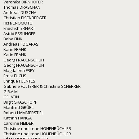
Veronika DIRNHOFER
Thomas DRASCHAN
Andreas DUSCHA
Christian EISENBERGER
Hisa ENOMOTO
Friedrich ERHART
Astrid ESSLINGER
Beba FINK
Andreas FOGARASI
Karin FRANK
Karin FRANK
Georg FRAUENSCHUH
Georg FRAUENSCHUH
Magdalena FREY
Ernst FUCHS
Enrique FUENTES
Gabriele FULTERER & Christine SCHERRER
G.R.A.M.
GELATIN
Birgit GRASCHOPF
Manfred GRÜBL
Robert HAMMERSTIEL
Kathrin HANGA
Caroline HEIDER
Christine und Irene HOHENBÜCHLER
Christine und Irene HOHENBÜCHLER