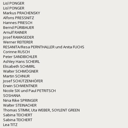
Lisl PONGER
Lisl PONGER
Markus PRACHENSKY
Alfons PRESSNITZ
Hannes PRIESCH
Bernd PÜRIBAUER
Arnulf RAINER
Josef RAMASEDER
Werner REITERER
RESANITA/Resa PERNTHALLER und Anita FUCHS
Corinne RUSCH
Peter SANDBICHLER
Ashley Hans SCHEIRL
Elisabeth SCHMIRL
Walter SCHMÖGNER
Martin SCHNUR
Josef SCHÜTZENHÖFER
Erwin SCHWENTNER
Nicole SIX und Paul PETRITSCH
SOSHANA
Nina Rike SPRINGER
Walter STEINACHER
Thomas STIMM, Uta WEBER, SOYLENT GREEN
Sabina TEICHERT
Sabina TEICHERT
Lea TITZ