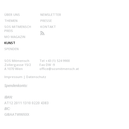
ÜBER UNS
NEWSLETTER
THEMEN
PRESSE
SOS MITMENSCH
KONTAKT
PREIS
MO MAGAZIN
KUNST
SPENDEN
SOS Mitmensch
Tel +43 (1) 524 9900
Zollergasse 15/2
Fax DW -9
A 1070 Wien
office@sosmitmensch.at
Impressum
|
Datenschutz
Spendenkonto:
IBAN:
AT12 2011 1310 0220 4383
BIC:
GIBAATWWXXX