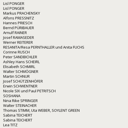
Lisl PONGER
Lisl PONGER
Markus PRACHENSKY
Alfons PRESSNITZ
Hannes PRIESCH
Bernd PÜRIBAUER
Arnulf RAINER
Josef RAMASEDER
Werner REITERER
RESANITA/Resa PERNTHALLER und Anita FUCHS
Corinne RUSCH
Peter SANDBICHLER
Ashley Hans SCHEIRL
Elisabeth SCHMIRL
Walter SCHMÖGNER
Martin SCHNUR
Josef SCHÜTZENHÖFER
Erwin SCHWENTNER
Nicole SIX und Paul PETRITSCH
SOSHANA
Nina Rike SPRINGER
Walter STEINACHER
Thomas STIMM, Uta WEBER, SOYLENT GREEN
Sabina TEICHERT
Sabina TEICHERT
Lea TITZ