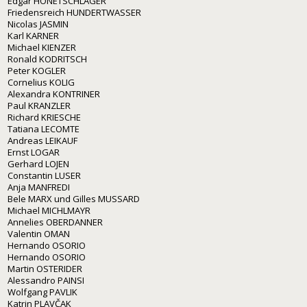
Edgar HONETSCHLÄGER
Friedensreich HUNDERTWASSER
Nicolas JASMIN
Karl KARNER
Michael KIENZER
Ronald KODRITSCH
Peter KOGLER
Cornelius KOLIG
Alexandra KONTRINER
Paul KRANZLER
Richard KRIESCHE
Tatiana LECOMTE
Andreas LEIKAUF
Ernst LOGAR
Gerhard LOJEN
Constantin LUSER
Anja MANFREDI
Bele MARX und Gilles MUSSARD
Michael MICHLMAYR
Annelies OBERDANNER
Valentin OMAN
Hernando OSORIO
Hernando OSORIO
Martin OSTERIDER
Alessandro PAINSI
Wolfgang PAVLIK
Katrin PLAVČAK