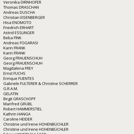
Veronika DIRNHOFER
Thomas DRASCHAN
Andreas DUSCHA
Christian EISENBERGER
Hisa ENOMOTO
Friedrich ERHART
Astrid ESSLINGER
Beba FINK
Andreas FOGARASI
Karin FRANK
Karin FRANK
Georg FRAUENSCHUH
Georg FRAUENSCHUH
Magdalena FREY
Ernst FUCHS
Enrique FUENTES
Gabriele FULTERER & Christine SCHERRER
G.R.A.M.
GELATIN
Birgit GRASCHOPF
Manfred GRÜBL
Robert HAMMERSTIEL
Kathrin HANGA
Caroline HEIDER
Christine und Irene HOHENBÜCHLER
Christine und Irene HOHENBÜCHLER