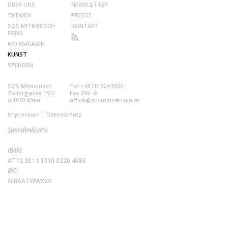
ÜBER UNS
NEWSLETTER
THEMEN
PRESSE
SOS MITMENSCH
KONTAKT
PREIS
MO MAGAZIN
KUNST
SPENDEN
SOS Mitmensch
Tel +43 (1) 524 9900
Zollergasse 15/2
Fax DW -9
A 1070 Wien
office@sosmitmensch.at
Impressum
|
Datenschutz
Spendenkonto:
IBAN:
AT12 2011 1310 0220 4383
BIC:
GIBAATWWXXX