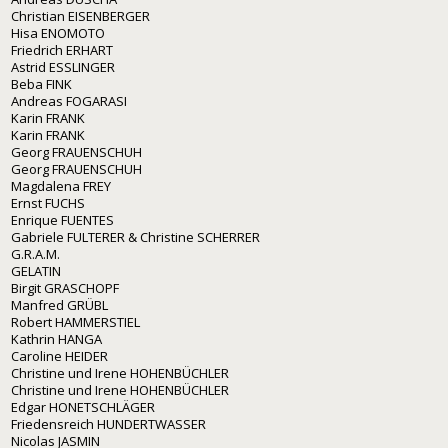
Christian EISENBERGER
Hisa ENOMOTO
Friedrich ERHART
Astrid ESSLINGER
Beba FINK
Andreas FOGARASI
Karin FRANK
Karin FRANK
Georg FRAUENSCHUH
Georg FRAUENSCHUH
Magdalena FREY
Ernst FUCHS
Enrique FUENTES
Gabriele FULTERER & Christine SCHERRER
G.R.A.M.
GELATIN
Birgit GRASCHOPF
Manfred GRÜBL
Robert HAMMERSTIEL
Kathrin HANGA
Caroline HEIDER
Christine und Irene HOHENBÜCHLER
Christine und Irene HOHENBÜCHLER
Edgar HONETSCHLÄGER
Friedensreich HUNDERTWASSER
Nicolas JASMIN