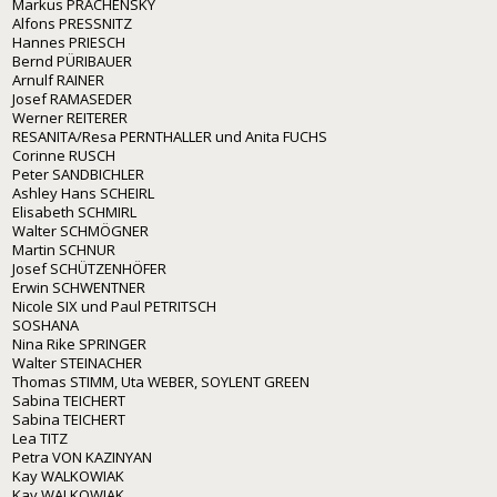
Markus PRACHENSKY
Alfons PRESSNITZ
Hannes PRIESCH
Bernd PÜRIBAUER
Arnulf RAINER
Josef RAMASEDER
Werner REITERER
RESANITA/Resa PERNTHALLER und Anita FUCHS
Corinne RUSCH
Peter SANDBICHLER
Ashley Hans SCHEIRL
Elisabeth SCHMIRL
Walter SCHMÖGNER
Martin SCHNUR
Josef SCHÜTZENHÖFER
Erwin SCHWENTNER
Nicole SIX und Paul PETRITSCH
SOSHANA
Nina Rike SPRINGER
Walter STEINACHER
Thomas STIMM, Uta WEBER, SOYLENT GREEN
Sabina TEICHERT
Sabina TEICHERT
Lea TITZ
Petra VON KAZINYAN
Kay WALKOWIAK
Kay WALKOWIAK