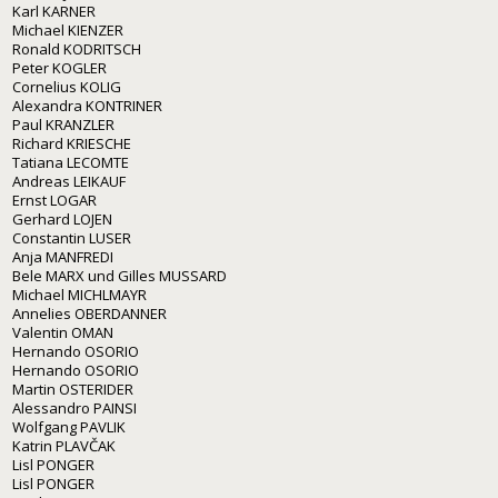
Karl KARNER
Michael KIENZER
Ronald KODRITSCH
Peter KOGLER
Cornelius KOLIG
Alexandra KONTRINER
Paul KRANZLER
Richard KRIESCHE
Tatiana LECOMTE
Andreas LEIKAUF
Ernst LOGAR
Gerhard LOJEN
Constantin LUSER
Anja MANFREDI
Bele MARX und Gilles MUSSARD
Michael MICHLMAYR
Annelies OBERDANNER
Valentin OMAN
Hernando OSORIO
Hernando OSORIO
Martin OSTERIDER
Alessandro PAINSI
Wolfgang PAVLIK
Katrin PLAVČAK
Lisl PONGER
Lisl PONGER