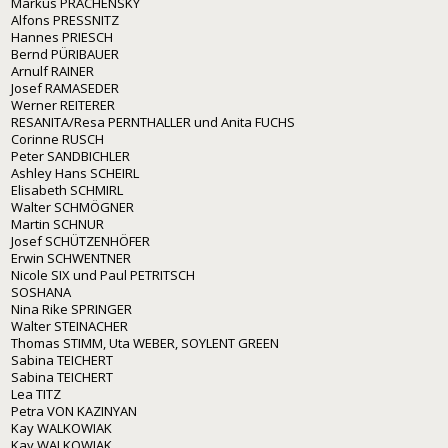
Markus PRACHENSKY
Alfons PRESSNITZ
Hannes PRIESCH
Bernd PÜRIBAUER
Arnulf RAINER
Josef RAMASEDER
Werner REITERER
RESANITA/Resa PERNTHALLER und Anita FUCHS
Corinne RUSCH
Peter SANDBICHLER
Ashley Hans SCHEIRL
Elisabeth SCHMIRL
Walter SCHMÖGNER
Martin SCHNUR
Josef SCHÜTZENHÖFER
Erwin SCHWENTNER
Nicole SIX und Paul PETRITSCH
SOSHANA
Nina Rike SPRINGER
Walter STEINACHER
Thomas STIMM, Uta WEBER, SOYLENT GREEN
Sabina TEICHERT
Sabina TEICHERT
Lea TITZ
Petra VON KAZINYAN
Kay WALKOWIAK
Kay WALKOWIAK