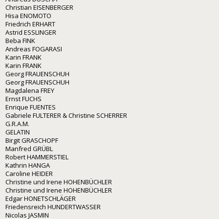
Christian EISENBERGER
Hisa ENOMOTO
Friedrich ERHART
Astrid ESSLINGER
Beba FINK
Andreas FOGARASI
Karin FRANK
Karin FRANK
Georg FRAUENSCHUH
Georg FRAUENSCHUH
Magdalena FREY
Ernst FUCHS
Enrique FUENTES
Gabriele FULTERER & Christine SCHERRER
G.R.A.M.
GELATIN
Birgit GRASCHOPF
Manfred GRÜBL
Robert HAMMERSTIEL
Kathrin HANGA
Caroline HEIDER
Christine und Irene HOHENBÜCHLER
Christine und Irene HOHENBÜCHLER
Edgar HONETSCHLÄGER
Friedensreich HUNDERTWASSER
Nicolas JASMIN