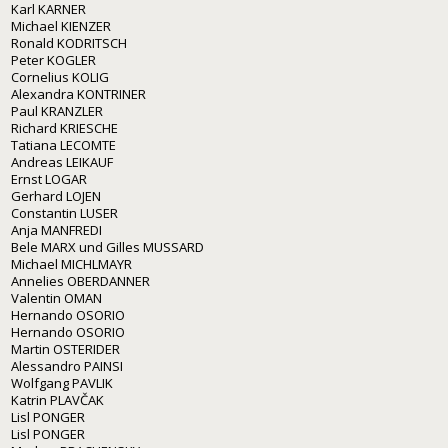
Karl KARNER
Michael KIENZER
Ronald KODRITSCH
Peter KOGLER
Cornelius KOLIG
Alexandra KONTRINER
Paul KRANZLER
Richard KRIESCHE
Tatiana LECOMTE
Andreas LEIKAUF
Ernst LOGAR
Gerhard LOJEN
Constantin LUSER
Anja MANFREDI
Bele MARX und Gilles MUSSARD
Michael MICHLMAYR
Annelies OBERDANNER
Valentin OMAN
Hernando OSORIO
Hernando OSORIO
Martin OSTERIDER
Alessandro PAINSI
Wolfgang PAVLIK
Katrin PLAVČAK
Lisl PONGER
Lisl PONGER