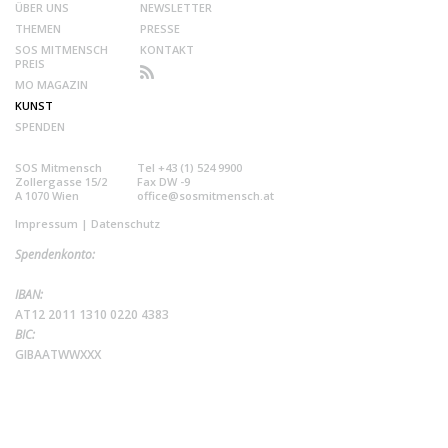
ÜBER UNS
NEWSLETTER
THEMEN
PRESSE
SOS MITMENSCH
KONTAKT
PREIS
MO MAGAZIN
KUNST
SPENDEN
SOS Mitmensch
Tel +43 (1) 524 9900
Zollergasse 15/2
Fax DW -9
A 1070 Wien
office@sosmitmensch.at
Impressum
|
Datenschutz
Spendenkonto:
IBAN:
AT12 2011 1310 0220 4383
BIC:
GIBAATWWXXX