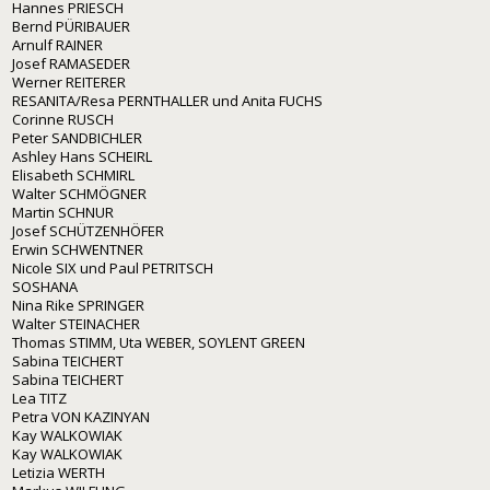
Hannes PRIESCH
Bernd PÜRIBAUER
Arnulf RAINER
Josef RAMASEDER
Werner REITERER
RESANITA/Resa PERNTHALLER und Anita FUCHS
Corinne RUSCH
Peter SANDBICHLER
Ashley Hans SCHEIRL
Elisabeth SCHMIRL
Walter SCHMÖGNER
Martin SCHNUR
Josef SCHÜTZENHÖFER
Erwin SCHWENTNER
Nicole SIX und Paul PETRITSCH
SOSHANA
Nina Rike SPRINGER
Walter STEINACHER
Thomas STIMM, Uta WEBER, SOYLENT GREEN
Sabina TEICHERT
Sabina TEICHERT
Lea TITZ
Petra VON KAZINYAN
Kay WALKOWIAK
Kay WALKOWIAK
Letizia WERTH