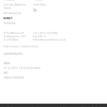
SOS MITMENSCH
KONTAKT
PREIS
MO MAGAZIN
KUNST
SPENDEN
SOS Mitmensch
Tel +43 (1) 524 9900
Zollergasse 15/2
Fax DW -9
A 1070 Wien
office@sosmitmensch.at
Impressum
|
Datenschutz
Spendenkonto:
IBAN:
AT12 2011 1310 0220 4383
BIC:
GIBAATWWXXX