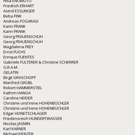
Hisa ENOMOTO
Friedrich ERHART
Astrid ESSLINGER
Beba FINK
Andreas FOGARASI
Karin FRANK
Karin FRANK
Georg FRAUENSCHUH
Georg FRAUENSCHUH
Magdalena FREY
Ernst FUCHS
Enrique FUENTES
Gabriele FULTERER & Christine SCHERRER
G.R.A.M.
GELATIN
Birgit GRASCHOPF
Manfred GRÜBL
Robert HAMMERSTIEL
Kathrin HANGA
Caroline HEIDER
Christine und Irene HOHENBÜCHLER
Christine und Irene HOHENBÜCHLER
Edgar HONETSCHLÄGER
Friedensreich HUNDERTWASSER
Nicolas JASMIN
Karl KARNER
Michael KIENZER