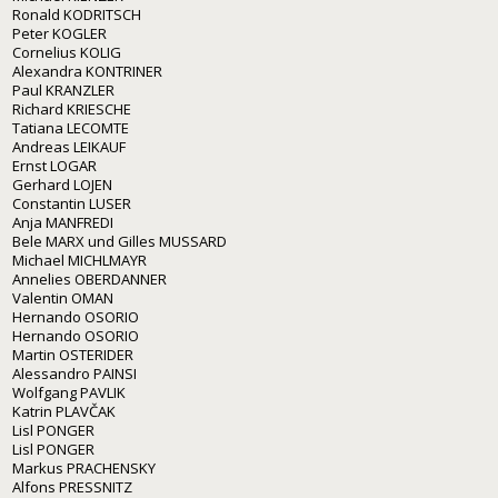
Ronald KODRITSCH
Peter KOGLER
Cornelius KOLIG
Alexandra KONTRINER
Paul KRANZLER
Richard KRIESCHE
Tatiana LECOMTE
Andreas LEIKAUF
Ernst LOGAR
Gerhard LOJEN
Constantin LUSER
Anja MANFREDI
Bele MARX und Gilles MUSSARD
Michael MICHLMAYR
Annelies OBERDANNER
Valentin OMAN
Hernando OSORIO
Hernando OSORIO
Martin OSTERIDER
Alessandro PAINSI
Wolfgang PAVLIK
Katrin PLAVČAK
Lisl PONGER
Lisl PONGER
Markus PRACHENSKY
Alfons PRESSNITZ