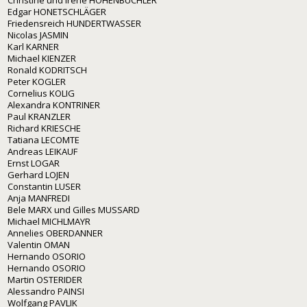
Edgar HONETSCHLÄGER
Friedensreich HUNDERTWASSER
Nicolas JASMIN
Karl KARNER
Michael KIENZER
Ronald KODRITSCH
Peter KOGLER
Cornelius KOLIG
Alexandra KONTRINER
Paul KRANZLER
Richard KRIESCHE
Tatiana LECOMTE
Andreas LEIKAUF
Ernst LOGAR
Gerhard LOJEN
Constantin LUSER
Anja MANFREDI
Bele MARX und Gilles MUSSARD
Michael MICHLMAYR
Annelies OBERDANNER
Valentin OMAN
Hernando OSORIO
Hernando OSORIO
Martin OSTERIDER
Alessandro PAINSI
Wolfgang PAVLIK