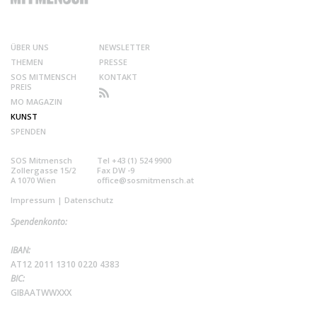
ÜBER UNS
NEWSLETTER
THEMEN
PRESSE
SOS MITMENSCH
KONTAKT
PREIS
MO MAGAZIN
KUNST
SPENDEN
SOS Mitmensch
Tel +43 (1) 524 9900
Zollergasse 15/2
Fax DW -9
A 1070 Wien
office@sosmitmensch.at
Impressum
|
Datenschutz
Spendenkonto:
IBAN:
AT12 2011 1310 0220 4383
BIC:
GIBAATWWXXX