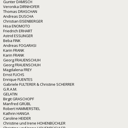
Gunter DAMISCH
Veronika DIRNHOFER
Thomas DRASCHAN
Andreas DUSCHA
Christian EISENBERGER
Hisa ENOMOTO
Friedrich ERHART
Astrid ESSLINGER
Beba FINK
Andreas FOGARASI
Karin FRANK
Karin FRANK
Georg FRAUENSCHUH
Georg FRAUENSCHUH
Magdalena FREY
Ernst FUCHS
Enrique FUENTES
Gabriele FULTERER & Christine SCHERRER
G.R.A.M.
GELATIN
Birgit GRASCHOPF
Manfred GRÜBL
Robert HAMMERSTIEL
Kathrin HANGA
Caroline HEIDER
Christine und Irene HOHENBÜCHLER
Christine und Irene HOHENBÜCHLER