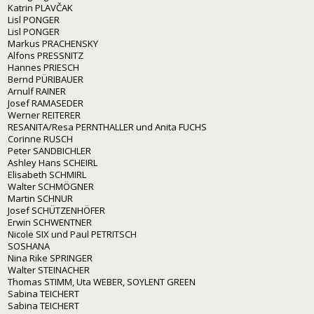
Katrin PLAVČAK
Lisl PONGER
Lisl PONGER
Markus PRACHENSKY
Alfons PRESSNITZ
Hannes PRIESCH
Bernd PÜRIBAUER
Arnulf RAINER
Josef RAMASEDER
Werner REITERER
RESANITA/Resa PERNTHALLER und Anita FUCHS
Corinne RUSCH
Peter SANDBICHLER
Ashley Hans SCHEIRL
Elisabeth SCHMIRL
Walter SCHMÖGNER
Martin SCHNUR
Josef SCHÜTZENHÖFER
Erwin SCHWENTNER
Nicole SIX und Paul PETRITSCH
SOSHANA
Nina Rike SPRINGER
Walter STEINACHER
Thomas STIMM, Uta WEBER, SOYLENT GREEN
Sabina TEICHERT
Sabina TEICHERT