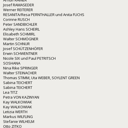
Josef RAMASEDER
Werner REITERER
RESANITA/Resa PERNTHALLER und Anita FUCHS
Corinne RUSCH
Peter SANDBICHLER
Ashley Hans SCHEIRL
Elisabeth SCHMIRL
Walter SCHMÖGNER
Martin SCHNUR
Josef SCHÜTZENHÖFER
Erwin SCHWENTNER
Nicole SIX und Paul PETRITSCH
SOSHANA
Nina Rike SPRINGER
Walter STEINACHER
Thomas STIMM, Uta WEBER, SOYLENT GREEN
Sabina TEICHERT
Sabina TEICHERT
Lea TITZ
Petra VON KAZINYAN
Kay WALKOWIAK
Kay WALKOWIAK
Letizia WERTH
Markus WILFLING
Stefanie WILHELM
Otto ZITKO