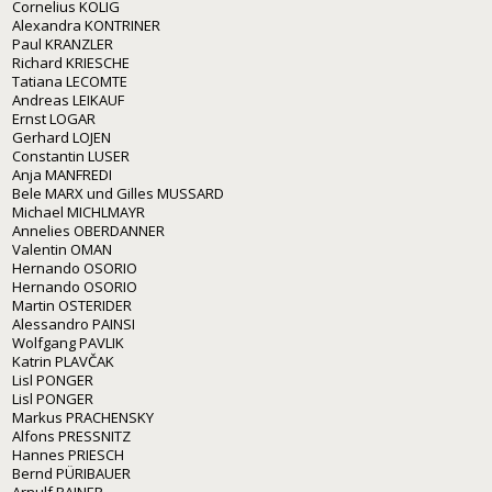
Cornelius KOLIG
Alexandra KONTRINER
Paul KRANZLER
Richard KRIESCHE
Tatiana LECOMTE
Andreas LEIKAUF
Ernst LOGAR
Gerhard LOJEN
Constantin LUSER
Anja MANFREDI
Bele MARX und Gilles MUSSARD
Michael MICHLMAYR
Annelies OBERDANNER
Valentin OMAN
Hernando OSORIO
Hernando OSORIO
Martin OSTERIDER
Alessandro PAINSI
Wolfgang PAVLIK
Katrin PLAVČAK
Lisl PONGER
Lisl PONGER
Markus PRACHENSKY
Alfons PRESSNITZ
Hannes PRIESCH
Bernd PÜRIBAUER
Arnulf RAINER