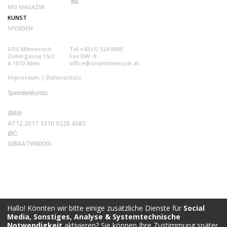
MO MAGAZIN
KUNST
SPENDEN
SOS Mitmensch
Tel +43 (1) 524 9900
Zollergasse 15/2
Fax DW -9
A 1070 Wien
office@sosmitmensch.at
Impressum
|
Datenschutz
Spendenkonto:
IBAN:
AT12 2011 1310 0220 4383
BIC:
GIBAATWWXXX
Hallo! Könnten wir bitte einige zusätzliche Dienste für
Social
Media, Sonstiges, Analyse & Systemtechnische
Notwendigkeit
aktivieren? Sie können Ihre Zustimmung später