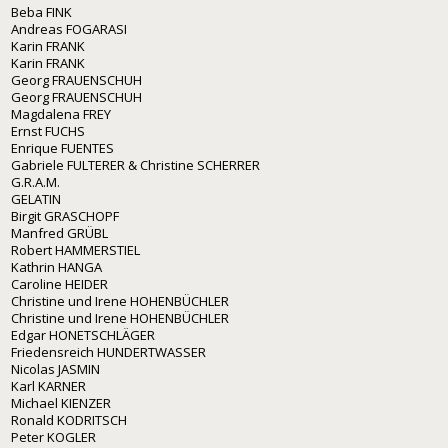
Beba FINK
Andreas FOGARASI
Karin FRANK
Karin FRANK
Georg FRAUENSCHUH
Georg FRAUENSCHUH
Magdalena FREY
Ernst FUCHS
Enrique FUENTES
Gabriele FULTERER & Christine SCHERRER
G.R.A.M.
GELATIN
Birgit GRASCHOPF
Manfred GRÜBL
Robert HAMMERSTIEL
Kathrin HANGA
Caroline HEIDER
Christine und Irene HOHENBÜCHLER
Christine und Irene HOHENBÜCHLER
Edgar HONETSCHLÄGER
Friedensreich HUNDERTWASSER
Nicolas JASMIN
Karl KARNER
Michael KIENZER
Ronald KODRITSCH
Peter KOGLER