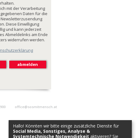
rhalten.
mich mit der Verarbeitung
ngegebenen Daten für die
 Newsletterzusendung
n. Diese Einwilligung
illig und kann jederzeit
des Abmeldelinks am Ende
ters widerrufen werden.
nschutzerklärung
9900
office@sosmitmensch.at
Hallo! Könnten wir bitte einige zusätzliche Dienste für
Social Media, Sonstiges, Analyse &
Systemtechnische Notwendigkeit
aktivieren? Sie