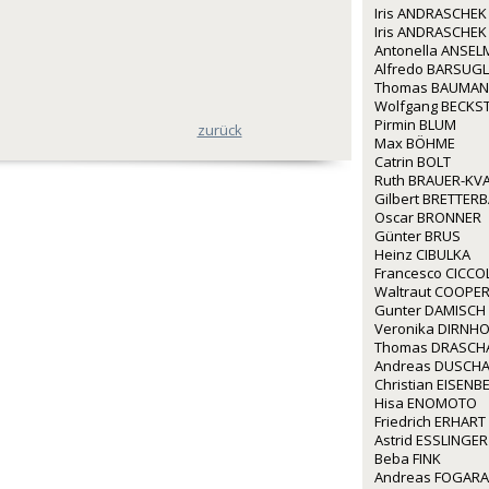
Iris ANDRASCHEK
Iris ANDRASCHEK
Antonella ANSE
Alfredo BARSUGL
Thomas BAUMA
Wolfgang BECKS
Pirmin BLUM
zurück
Max BÖHME
Catrin BOLT
Ruth BRAUER-KV
Gilbert BRETTER
Oscar BRONNER
Günter BRUS
Heinz CIBULKA
Francesco CICCO
Waltraut COOPE
Gunter DAMISCH
Veronika DIRNH
Thomas DRASCH
Andreas DUSCH
Christian EISEN
Hisa ENOMOTO
Friedrich ERHART
Astrid ESSLINGER
Beba FINK
Andreas FOGARA