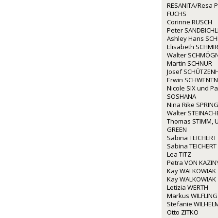
RESANITA/Resa P
FUCHS
Corinne RUSCH
Peter SANDBICHL
Ashley Hans SCH
Elisabeth SCHMIR
Walter SCHMÖG
Martin SCHNUR
Josef SCHÜTZEN
Erwin SCHWENTN
Nicole SIX und P
SOSHANA
Nina Rike SPRIN
Walter STEINACH
Thomas STIMM, U
GREEN
Sabina TEICHERT
Sabina TEICHERT
Lea TITZ
Petra VON KAZIN
Kay WALKOWIAK
Kay WALKOWIAK
Letizia WERTH
Markus WILFLING
Stefanie WILHEL
Otto ZITKO