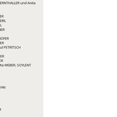
ERNTHALLER und Anita
ER
EIRL
L
NER
HÖFER
ER
aul PETRITSCH
GER
ER
ta WEBER, SOYLENT
YAN
M