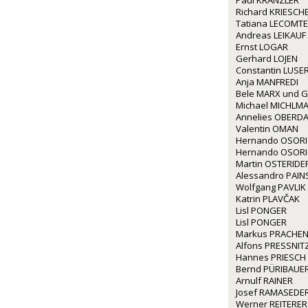
Paul KRANZLER
Richard KRIESCH
Tatiana LECOMTE
Andreas LEIKAUF
Ernst LOGAR
Gerhard LOJEN
Constantin LUSE
Anja MANFREDI
Bele MARX und G
Michael MICHLM
Annelies OBERD
Valentin OMAN
Hernando OSOR
Hernando OSOR
Martin OSTERIDE
Alessandro PAINS
Wolfgang PAVLIK
Katrin PLAVČAK
Lisl PONGER
Lisl PONGER
Markus PRACHE
Alfons PRESSNIT
Hannes PRIESCH
Bernd PÜRIBAUE
Arnulf RAINER
Josef RAMASEDE
Werner REITERER