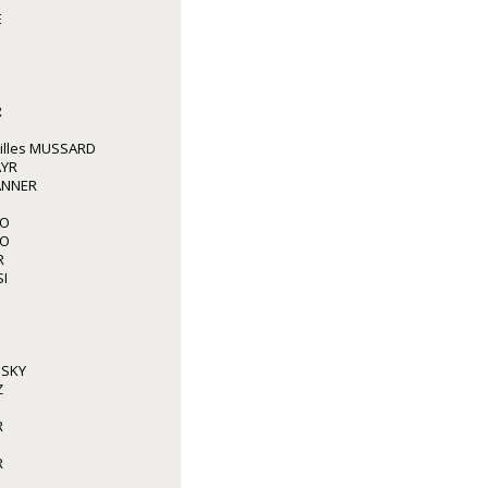
E
R
illes MUSSARD
AYR
ANNER
IO
IO
R
I
NSKY
Z
R
R