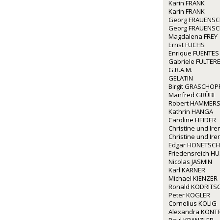
Karin FRANK
Karin FRANK
Georg FRAUENS
Georg FRAUENS
Magdalena FREY
Ernst FUCHS
Enrique FUENTES
Gabriele FULTERE
G.R.A.M.
GELATIN
Birgit GRASCHOP
Manfred GRÜBL
Robert HAMMERS
Kathrin HANGA
Caroline HEIDER
Christine und I
Christine und I
Edgar HONETSC
Friedensreich 
Nicolas JASMIN
Karl KARNER
Michael KIENZER
Ronald KODRITS
Peter KOGLER
Cornelius KOLIG
Alexandra KONT