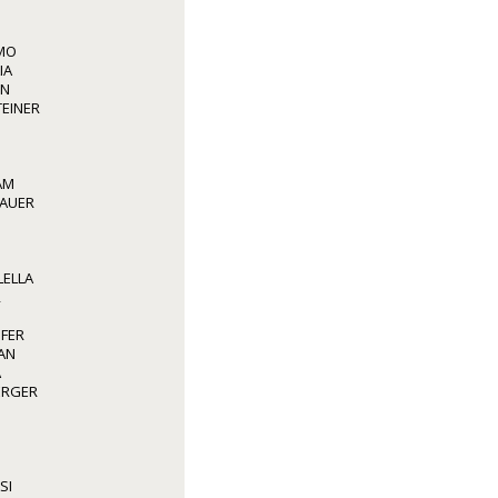
LMO
IA
NN
TEINER
AM
BAUER
LELLA
R
OFER
AN
A
BERGER
SI