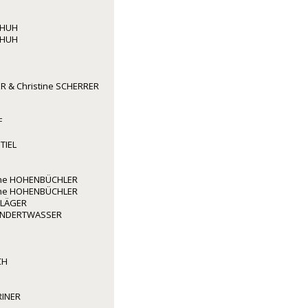
CHUH
CHUH
R & Christine SCHERRER
F
TIEL
rene HOHENBÜCHLER
rene HOHENBÜCHLER
HLÄGER
HUNDERTWASSER
CH
RINER