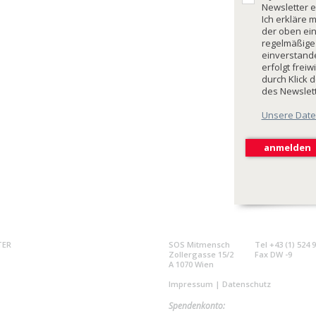
Newsletter e
Ich erkläre 
der oben ei
regelmäßige
einverstande
erfolgt freiw
durch Klick 
des Newslet
Unsere Date
TER
SOS Mitmensch
Tel +43 (1) 524 
Zollergasse 15/2
Fax DW -9
A 1070 Wien
Impressum
|
Datenschutz
Spendenkonto: